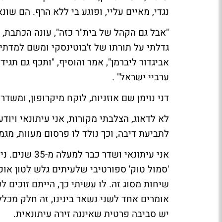
נגדי, מאיים עליי, ופוגע בי ללא הרף. הם שונ
"אבל גם הקהל של בית"ר כזה", עונה הכתבת, "
גדלתי על תורתו של ז'בוטינסקי ומשם למדתי
אביגדור ליברמן", אמר והוסיף, "ותכף גם תג
ערביי ישראל" .
דני נוימן שם אוזניות, לוקח מיקרופון, ומשד
לתביעת דיבה, וכך נולד לו פרסום מעוות, מגמ
אני עיתונאי ו
'סמול טוק' ספורטיבי שלעיתים גלש לטון אופי
שיחות מסוג זה. לו עשיתי כך, הייתם זוכים 
אומרים אחד לשני נשאר בינינו, זה חלק מכלל
יש סביבה פרטית שאיננה זירה עיתונאית.