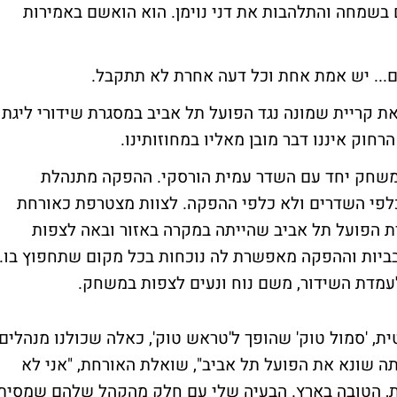
ם בשמחה והתלהבות את דני נוימן. הוא הואשם באמירות
ם... יש אמת אחת וכל דעה אחרת לא תתקבל.
ו: צוות ערוץ 1 יצא לשדר את קריית שמונה נגד הפועל תל אביב במסגרת שידורי ליגת
רחוק איננו דבר מובן מאליו במחוזותינו.
המשחק יחד עם השדר עמית הורסקי. ההפקה מתנהלת
כלפי השדרים ולא כלפי ההפקה. לצוות מצטרפת כאורחת
 הפועל תל אביב שהייתה במקרה באזור ובאה לצפות
ביות וההפקה מאפשרת לה נוכחות בכל מקום שתחפוץ בו.
עמדת השידור, משם נוח ונעים לצפות במשחק.
ת, 'סמול טוק' שהופך ל'טראש טוק', כאלה שכולנו מנהלים
ה שונא את הפועל תל אביב", שואלת האורחת, "אני לא
ינת, הטובה בארץ. הבעיה שלי עם חלק מהקהל שלהם שמסית