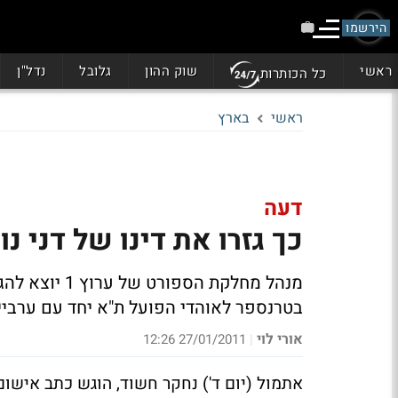
הירשמו
ראשי
שוק ההון
גלובל
נדל"ן
כל הכותרות
ראשי
בארץ
דעה
כך גזרו את דינו של דני נו
מנהל מחלקת ה
בטרנספר לאוהדי הפועל ת"א יחד עם ערביי
אורי לוי
27/01/2011 12:26
|
אתמול (יום ד') נחקר חשוד, הוגש כתב אישום,