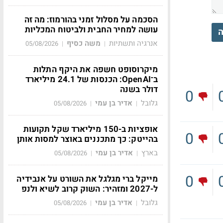
הסכמה על מסלול זמני בהורמוז: מה זה
עושה למחיר החבית ולביטוח המכליות
ה
אנרגיה ותשתיות
משה כסיף
05/08/2026
|
|
מיקרוסופט חשפה את היקף התלות
ב־OpenAI: הכנסות של 24.1 מיליארד
דולר בשנה
0
גלובל
אדיר בן עמי
05/08/2026
|
|
אופציות ב-150 מיליארד שקל תקועות
0
בהייטק: כך מתכננים באוצר למסות אותן
בארץ
אדיר בן עמי
05/08/2026
|
|
0
מייקל ברי מגלגל את השורט על אנבידיה
ל-2027 ומזהיר: השוק קרוב לשיא ולנפ
גלובל
אדיר בן עמי
05/08/2026
|
|