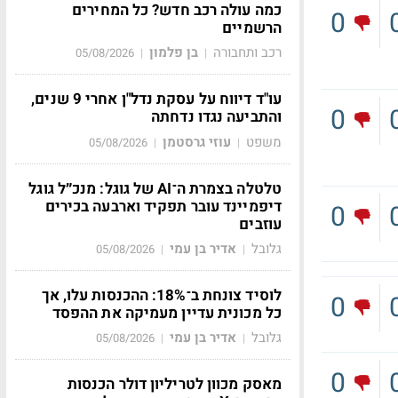
כמה עולה רכב חדש? כל המחירים
0
הרשמיים
רכב ותחבורה
בן פלמון
05/08/2026
|
|
עו"ד דיווח על עסקת נדל"ן אחרי 9 שנים,
0
והתביעה נגדו נדחתה
משפט
עוזי גרסטמן
05/08/2026
|
|
טלטלה בצמרת ה־AI של גוגל: מנכ״ל גוגל
דיפמיינד עובר תפקיד וארבעה בכירים
0
עוזבים
גלובל
אדיר בן עמי
05/08/2026
|
|
לוסיד צונחת ב־18%: ההכנסות עלו, אך
0
כל מכונית עדיין מעמיקה את ההפסד
גלובל
אדיר בן עמי
05/08/2026
|
|
0
מאסק מכוון לטריליון דולר הכנסות