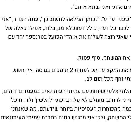
אים אותי ואני שונא אותם".
גזעני ופרוע". "זכותך המלאה לחשוב כך", עונה השדר, "אני
 לכבד כל דעה, כולל דעות לא מקובלות, אפילו כאלה של
ידי שאני רוצה לשלוח את אוהדי הפועל בטרנספר יחד עם
ר את המשחק. סוף פסוק.
לא לדאוג, הצלבתי מקורות, אני עיתונאי ויודע את המקצוע - יש לפחות 2 תומכים בגרסה. אין חשש
תי וחף מכל תום לב.
שדר כבר למעלה מ-35 שנים. ניהלתי אלפי שיחות עם עמיתי העיתונאים במעמדים דומים,
יני לרחוב. מעולם לא עלה בדעתי 'להלשין' ולדווח על
לכמה מהכותרות העסיסיות ביותר שידעתם. מה שאנחנו
י המשחק, ולכן אני מרגיש בטוח בחברת עמיתי העיתונאים.