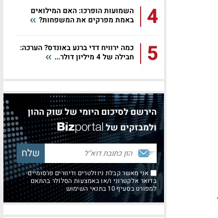
4
השמועות הופרכו: האם המילואים
באמת מפרקים את המשפחות?
5
כמה ירוויח דדי ברנע באונדס? הערכה:
חבילה של 4 מיליון דולר...
הירשם לסיכום היומי של שוק ההון
ולמבזקים של
אני מאשר קבלת ניוזלטרים ודיוורים פרסומיים
בדואר אלקטרוני ו/או באמצעות הסלולר בהתאם
למפורט בסעיף 10 בתנאי השימוש