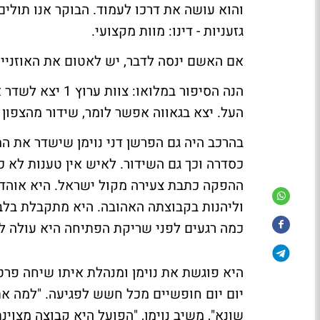
והוא עושה את דרכו לעמוד. הבוקר אנו תולי
גזעניות - דינו: מוות מקצועי.
אם האשם ינסה לדבר, יש לאטום את האוזניי
הנה הסיפור במלוא
העל. יצא בגאווה אפשר לומר, שידור מהצפון ה
בהרכב היה גם הפרשן דני נוימן שישדר את 
כסדרה וכך גם השידור. לאיש אין טענות לא 
ההפקה כתבת צעירה מקול ישראל. היא אוהדת
וליהנות בקבוצתה האהובה. היא מתקבלת בלב
כמה רגעים לפני שריקת הפתיחה היא עולה ל
היא פוגשת את נוימן ומנהלת איתו שיחה פרטי
יום יום חופשיים מכל חשש לפגיעה. "למה את
שונא", משיב נוימן, "הפועל היא קבוצה מצו