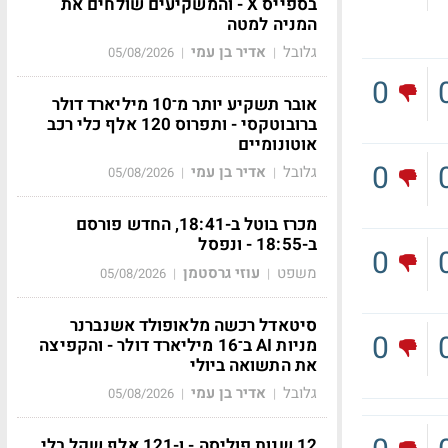
בספייס X - והמשקיעים שולחים את
המניה למטה
גלובל
אדיר בן עמי
05/08/2026
|
|
0
אובר תשקיע יותר מ־10 מיליארד דולר
ברובוטקסי - ותפרוס 120 אלף כלי רכב
אוטונומיים
0
גלובל
אדיר בן עמי
05/08/2026
|
|
מכרז בוטל ב-18:41, החדש פורסם
ב-18:55 - ונפסל
0
משפט
עוזי גרסטמן
05/08/2026
|
|
סיטאדל רכשה מלאופולד אשנברנר
0
מניות AI ב־16 מיליארד דולר - והקפיצה
את התשואה ביולי
גלובל
אדיר בן עמי
05/08/2026
|
|
12 שנות פוליסה - ו-121 אלף שקל בלי