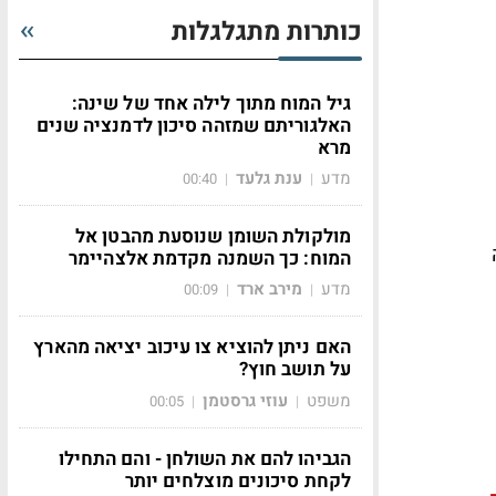
כותרות מתגלגלות
גיל המוח מתוך לילה אחד של שינה:
האלגוריתם שמזהה סיכון לדמנציה שנים
מרא
מדע
ענת גלעד
00:40
|
|
מולקולת השומן שנוסעת מהבטן אל
המוח: כך השמנה מקדמת אלצהיימר
מדע
מירב ארד
00:09
|
|
האם ניתן להוציא צו עיכוב יציאה מהארץ
על תושב חוץ?
משפט
עוזי גרסטמן
00:05
|
|
הגביהו להם את השולחן - והם התחילו
לקחת סיכונים מוצלחים יותר