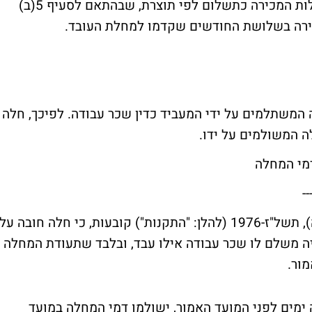
מצוין מפורשות בחוק, אולם ניתן לראות בעמלות המכירה כתשלום לפי תוצרת, שבהתאם לסעיף 5(ב)
ירה בשלושת החודשים שקדמו למחלת העובד.
דמי מחלה המשתלמים על ידי המעביד כדין שכר עבודה. לפיכך, חלה
ה המשולמים על ידו.
מי המחלה
--
תקנות דמי מחלה (נהלים לתשלום דמי מחלה), תשל"ז-1976 (להלן: "התקנות") קובעות, כי חלה חובה על
ה משלם לו שכר עבודה אילו עבד, ובלבד שתעודת המחלה
ור.
ימים לפני המועד האמור, ישולמו דמי המחלה במועד