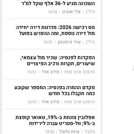
השכונה מגיע ל-36 אלף שקל למ"ר
נדל"ן
צלי אהרון
16:54
|
|
מס רכישה 2026: מדרגות דירה יחידה
מול דירה נוספת, ומה ההפרש בפועל
נדל"ן
עוזי גרסטמן
16:51
|
|
הפקדות לפנסיה: שכיר מול עצמאי,
שיעורים, תקרות ורכיב הפיצויים
חיסכון ארוך טווח
מירב ארד
16:51
|
|
מקדם ההמרה בפנסיה: המספר שקובע
כמה תקבלו בכל חודש
חיסכון ארוך טווח
מירב ארד
16:33
|
|
אפלובין צונחת ב-19%, טאואר קופצת
ב-9%; וול-סטריט עברה לירידות
גלובל
צוות גלובל
19:30
|
|