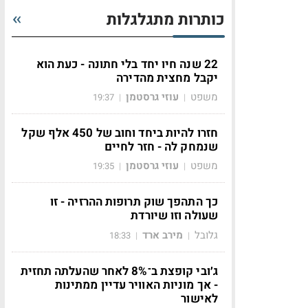
כותרות מתגלגלות
22 שנה חיו יחד בלי חתונה - כעת הוא
יקבל מחצית מהדירה
משפט
עוזי גרסטמן
19:37
|
|
חזרו להיות ביחד וחוב של 450 אלף שקל
שנמחק לה - חזר לחיים
משפט
עוזי גרסטמן
19:35
|
|
כך התהפך שוק תרופות ההרזיה - זו
שעולה וזו שיורדת
גלובל
מירב ארד
18:33
|
|
ג׳ובי קופצת ב־8% לאחר שהעלתה תחזית
- אך מוניות האוויר עדיין ממתינות
לאישור