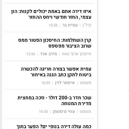
איזו דירה אתם באמת יכולים לקנות: הון
עצמי, החזר חודשי ויחס ההחזר
נדל"ן
עמית בר
16:56
|
|
קרן השתלמות: החיסכון הפטור ממס
שרוב הציבור מפספס
חיסכון ארוך טווח
מירב ארד
12:56
|
|
עמית אפשר בצורה חריגה להכשרה
ביטוח לתקן כתב הגנה באיחור
משפט
איתמר לוין
16:55
|
|
שכר חדר ב-200 דולר - וזכה במחצית
מדירת המנוחה
משפט
עוזי גרסטמן
16:55
|
|
כמה עולה דירה בנופי ים? הפער בתוך