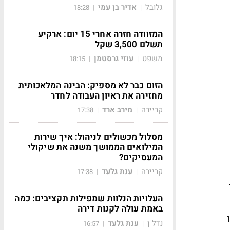
גלובל
אדיר בן עמי
18:28
|
|
המזוודה חזרה אחרי 15 יום: ארקיע
תשלם 3,500 שקל
משפט
עוזי גרסטמן
18:15
|
|
הזום כבר לא מספיק: הבינה המלאכותית
מחזירה את ראיון העבודה לחדר
קריירה
מירב ארד
17:38
|
|
מסלול מכשולים לניהול: איך שירות
המילואים הממושך משנה את שיקולי
המעסיקים?
קריירה
ענת גלעד
17:38
|
|
העלויות הנלוות שמפילות תקציבים: כמה
באמת עולה לקנות דירה
נדל"ן
ענת גלעד
16:57
|
|