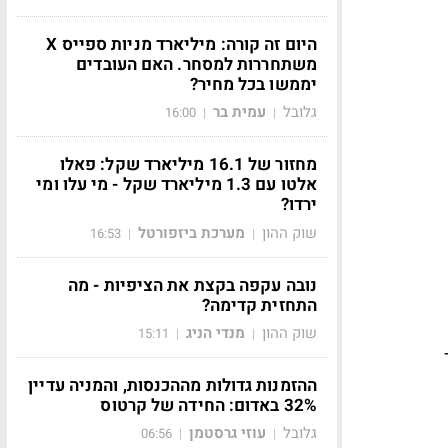
היום זה קורה: מיליארד מניות ספייס X
משתחררות למסחר. האם העובדים
יממשו בכל מחיר?
גלובל
עמית בר
16:00
|
|
מחזור של 16.1 מיליארד שקל: פאלו
אלטו עם 1.3 מיליארד שקל - מי עלו ומי
ירדו?
שוק ההון
מערכת ביזפורטל
16:53
|
|
נובה עקפה בקצת את הציפיות - מה
התחזית קדימה?
שוק ההון
מנדי הניג
15:11
|
|
ההזמנות גדולות מההכנסות, והמניה עדיין
32% באדום: החידה של קרטוס
גלובל
עוזי גרסטמן
06:56
|
|