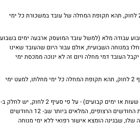
עובד במשכורת (עובד חודשי) - על פי סעיף 2 לחוק, תהא תקופת המחלה של עובד במשכורת כל ימי
בד שבוע עבודה מלא (למשל עובד המועסק ארבעה ימים בשבוע
שחלו במנוחה השבועית, אולם עבור היום שהעובד שאינו
יקבל העובד דמי מחלה ויום זה לא ינוכה ממכסת ימי
עובד בשכר (עובד שעתי או יומי) - על פי סעיף 2 לחוק, תהא תקופת המחלה כל ימי מחלתו, למעט ימי
עובד בשכר שמשרתו אינה קבועה (אינו עובד שעות או ימים קבועים) - על פי סעיף 2 לחוק, יש לחלק ב-
75 את מספר ימי העבודה של העובד בשלושת החודשים הרצופים, המלאים ביותר שב- 12 החודשים
שלו, שבגינה הומצא אישור רפואי ללא ימי מנוחה