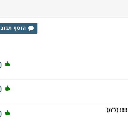
הוסף תגוב
0
0
!! (ל"ת)
0