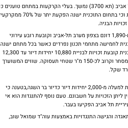
המאבק סביב תוכניות הבנייה בצפון מערב תל אביב (תא 3700) נמשך. בעלי הקרקעות במתחם טוענים כ
זכויות הבניה המאושרות לבנייה אינן מספקות וכי בתחום התוכנית ישנה הפקעת יתר של 70% ממקרקעי
כויות הבניה.
התכנית משתרעת על שטח ענק של למעלה מ-1,890 דונם בצפון מערב תל-אביב וקובעת רובע עירוני
נית לחמישה מתחמי תכנון נפרדים כאשר בכל מתחם ישנה
קבוצת בעלים שונה וזכויות בניה שונות. התוכנית קובעת זכויות לבניית 10,880 יחידות דיור עד 12,300
יחידות דיור, 1,250 חדרי מלון, 68 אלף מ"ר למסחר וקרוב לכ-150 מ"ר שטחי תעסוקה. שווים המשוערך
בעלי הקרקעות מתנגדים אף לדרישה להקצאת למעלה מ-2,000 יחידות דיור כדיור בר השגה,בטענה כי
ן ליתן הזכויות על חשבונם. טעם נוסף להתנגדות הוא אי
יריית תל אביב הפקיעו בעבר.
אגדה והגישה התנגדויות באמצעות עוה"ד שמואל שוב,