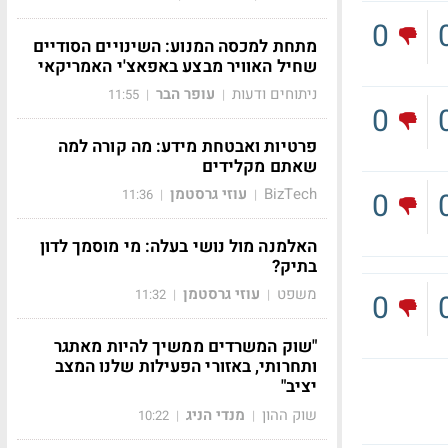
0
מתחת למכסה המנוע: השינויים הסודיים
שחיל האוויר מבצע באפאצ'י האמריקאי
ניתוחים ודעות
עופר הבר
11:55
|
|
0
פרטיות ואבטחת מידע: מה קורה למה
שאתם מקלידים
BizTech
עוזי גרסטמן
0
11:36
|
|
האלמנה מול נושי בעלה: מי מוסמך לדון
בתיק?
משפט
עוזי גרסטמן
11:32
|
|
0
"שוק המשרדים ממשיך להיות מאתגר
ותחרותי, באזורי הפעילות שלנו המצב
יציב"
שוק ההון
מנדי הניג
10:22
|
|