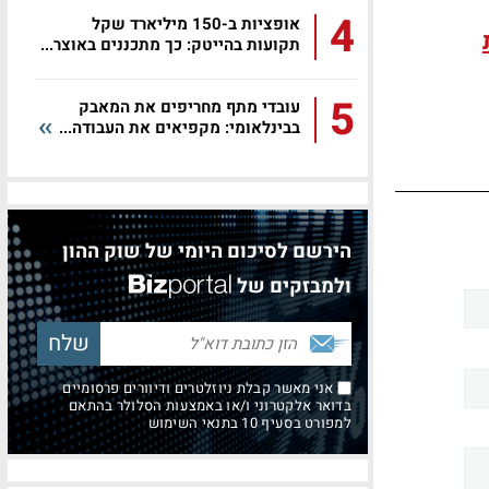
4
אופציות ב-150 מיליארד שקל
תקועות בהייטק: כך מתכננים באוצר...
5
עובדי מתף מחריפים את המאבק
בבינלאומי: מקפיאים את העבודה...
הירשם לסיכום היומי של שוק ההון
ולמבזקים של
אני מאשר קבלת ניוזלטרים ודיוורים פרסומיים
בדואר אלקטרוני ו/או באמצעות הסלולר בהתאם
למפורט בסעיף 10 בתנאי השימוש