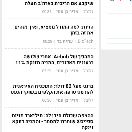
שיקבע אם הריבית בארה"ב תעלה
גלובל
אדיר בן עמי
00:34
|
|
הזיות: למה המודל ממציא, ואיך מזהים
את זה בזמן
BizTech
עמית בר
00:28
|
|
המהפך של Airbnb: אחרי שלושה
רבעונים מאכזבים, המניה מזנקת 11%
גלובל
אדיר בן עמי
07:29
|
|
ברנט מעל 82 דולר: התוכנית האיראנית
להורמוז טרפה את הקלפים בשוקי הנפט
גלובל
אדיר בן עמי
00:36
|
|
ההצפה שכולם חיכו לה: מיליארד מניות
ספייסX שוחררו למסחר - והמניה דווקא
זינקה