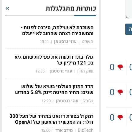
כותרות מתגלגלות
השוכרת לא שילמה, סירבה לפנות -
ה
והמשכירה רצתה שהחוב לא ייעלם
משפט
עוזי גרסטמן
13:11
|
|
גולד בונד רוכשת את פעילות שחם גיא
בכ-121 מיליון ש'
0
שוק ההון
עוזי גרסטמן
12:35
|
|
מדד המזון העולמי בשיא של שלוש
0
שנים: מחיר החיטה זינק 5.8% בחודש
גלובל
עוזי גרסטמן
12:20
|
|
0
רמקול בצורת דונאט במחיר של מעל 300
דולר: זה המכשיר הראשון של OpenAI
BizTech
מירב ארד
12:00
|
|