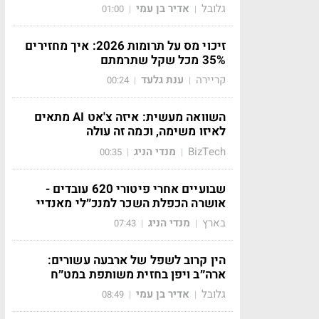
גלובל
אדיר בן עמי
01:00
|
|
זיכוי מס על תרומות 2026: איך מחזירים
35% מכל שקל שתרמתם
קריירה
ענת גלעד
00:24
|
|
השוואה מעשית: איזה צ'אט AI מתאים
לאיזו משימה, וכמה זה עולה
BizTech
מנדי הניג
00:35
|
|
שבועיים אחרי פיטורי 620 עובדים -
אושרה הכפלת השכר למנכ״לי מאנדיי
בארץ
מנדי הניג
07:43
|
|
הין קרוב לשפל של ארבעה עשורים:
ארה״ב ויפן בחזית משותפת במט״ח
גלובל
אדיר בן עמי
08:49
|
|