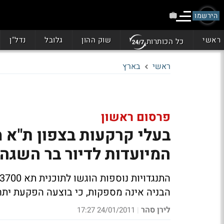
הירשמו
ראשי
שוק ההון
גלובל
נדל"ן
כל הכותרות
ראשי
בארץ
פרסום ראשון
המיועדות לדיור בר השגה
הבניה אינה מספקות, כי בוצעה הפקעת יתר של 70% וטוענים כי המקום אינו מתאים לדיו
לירן סהר
24/01/2011 17:27
|