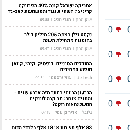
אמריקה ישראל קונה 49% מפרויקט
קריניצי: השווי שנגזר והמשמעות לאב-גד
שוק ההון
מנדי הניג
09:55
|
|
0
נקסט ויז'ן חצתה 205 מיליון דולר
בהזמנות מתחילת השנה
שוק ההון
מנדי הניג
09:47
|
|
0
המודלים הסיניים: דיפסיק, קימי, קוואן
וזעזוע המחירים
0
BizTech
עוזי גרסטמן
00:24
|
|
הרבעון הרווחי ביותר מזה ארבע שנים -
והמניה צנחה: מה קרה לענקית
0
המשכנתאות רוקט?
גלובל
אדיר בן עמי
07:19
|
|
0
83 אלף משרות או 18 אלף בלבד? הדוח