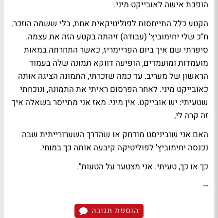
הופכת אישה לאובייקט מיני.
הקטע כלל התייחסות לפוליטיקאית אחת, בלי ששמה הוזכר.
ח"כ
שלי יחימוביץ'
(עבודה) זיהתה בקטע הזה את עצמה.
סיפרתי שם איך ביום הפריימריז, כאשר התחרתה במאות
מועמדות ומועמדים, הופיעה דווקא תמונה שלה בעמוד
הראשון של
מעריב
. עד כמה שזכרתי, התמונה הציגה אותה
כאובייקט מיני. לאחר הפרסום ראיתי את התמונה, ונוכחתי
שטעיתי: יש אובייקט. אין מיני. מאז אני מתייסר בשאלה איך
זה קרה לי,
האם אני שוביניסט מודחק או שהדרך השערורייתית שבה
נכנסה יחימוביץ' לפוליטיקה קיבעה אותה כך במוחי.
כך או כך, טעיתי. אני מצטער על הטעות".
--
הוספת תגובה