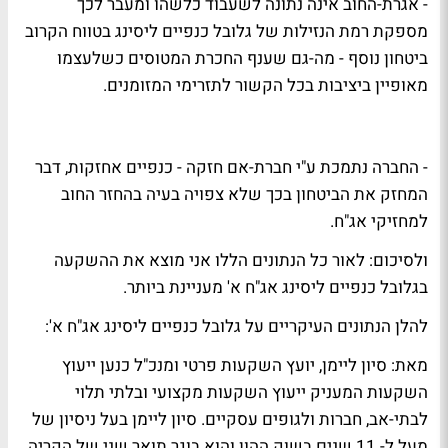
- אגרת-החוב אינה נתונה לשעבוד כלשהו ומעבר לכך
מספקת רמת הנזילות של גלובל כנפיים ליסינג בטווח הקרוב
ביטחון נוסף - מה-גם שענף החכרת המטוסים כשלעצמו
מאופיין ביציבות בכל הקשור לתזרימי המזומנים.
- החברה נתמכת ע"י חברת-אם חזקה - כנפיים אחזקות, דבר
המחזק את הביטחון בכך שלא צפויה בעיה בהחזר החוב
למחזיקי אג"ח.
ולסיכום
: לאור כל הנתונים הללו אני מוצא את ההשקעה
בגלובל כנפיים ליסינג אג"ח א' מעניינת ביותר.
להלן הנתונים העיקריים על גלובל כנפיים ליסינג אג"ח א':
מאת: סיון ליימן, יועץ השקעות פרטי ומנכ"ל כנען ייעוץ
השקעות המעניק ייעוץ השקעות מקצועי ובלתי תלוי
לבתי-אב, חברות ולגופים עסקיים. סיון ליימן בעל ניסיון של
מעל ל- 11 שנים בשוק ההון והוא בוגר תואר שני של הקריה