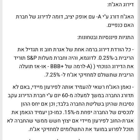
דירוג האג"ח:
האג"ח דורג ע"י A- עם אופק יציב, דומה לדירוג של חברת
האם כנפיים.
התניות פיננסיות ובטחונות:
- כל הורדת דירוג ברמה אחת של אגרת חוב זו תגדיל את
הריבית ב-0.25%. לדוגמא, והיה וחברת מעלות S&P תוריד
את הדירוג הנוכחי ( (A-לרמה של +BBB - או-אז תועלה
הריבית שתשולם למחזיקי אג"ח ל- 7.25%.
- נאמן האג"ח רשאי להעמיד אותה לפירעון מיידי, באם לא
תדורג החברה במשך למעלה מ-60 יום ע"י חברת הדירוג עקב
נסיבות שהינן בשליטת החברה בלבד; וכן אם יחס ההון
לנכסים של החברה יפחת מ-15%. כמו-כן יעמיד הנאמן את
אגרת-החוב לפירעון מיידי אם יצוץ חשש ממשי שהחברה לא
תוכל לפרוע במועד את התשלומים למחזיקי אג"ח.