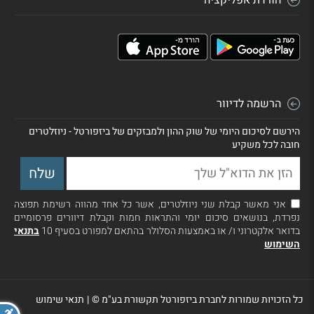
הרשמה לדיוור
הירשם לסיכום היומי של שוק ההון ולמבזקים של ביזפורטל - ניוזלטרים
חובה לכל משקיע
אני מאשר קבלת שני ניוזלטרים, אשר כל אחד מהווה רשימת תפוצה
נפרדת, בנושאים סיכום יומי והתראות חמות וקבלת דיוורים פרסומיים
בדואר אלקטרוני ו/ או באמצעות הסלולר בהתאם למפורט בסעיף 10
בתנאי
השימוש
כל הזכויות שמורות לחברת ביזפורטל תקשורת בע"מ ©
|
תנאי שימוש