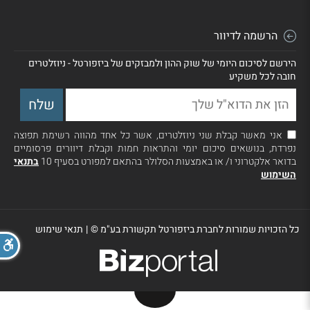
הרשמה לדיוור
הירשם לסיכום היומי של שוק ההון ולמבזקים של ביזפורטל - ניוזלטרים
חובה לכל משקיע
אני מאשר קבלת שני ניוזלטרים, אשר כל אחד מהווה רשימת תפוצה
נפרדת, בנושאים סיכום יומי והתראות חמות וקבלת דיוורים פרסומיים
בדואר אלקטרוני ו/ או באמצעות הסלולר בהתאם למפורט בסעיף 10
בתנאי
השימוש
כל הזכויות שמורות לחברת ביזפורטל תקשורת בע"מ ©
|
תנאי שימוש