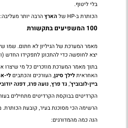
בלי ליטוף.
הכותרת ב-HP של
הארץ
הרבה יותר מעליבה:
100 המשפיעים בתקשורת
מאמר המערכת של הגיליון לא חתום. שמו ש
יצא לחופשה כדי להתכונן לתפקידו החדש (ו
בתוך מאמר המערכת מוזכרים כל מי שיצרו את 
האחראית
לילך סיגן
, העורכים והכתבים
לי-או
ביין-לובוביץ'
,
גד פרץ
,
נועה פרג
,
דפנה יודוביץ
הקרדיטים בבוקסת הקרדיטים מתחילים בעורכת 
הרשימה הכי מסוכנת בעיר
, קובעת הכותרת. מ
הנה כמה מהמדורגים: