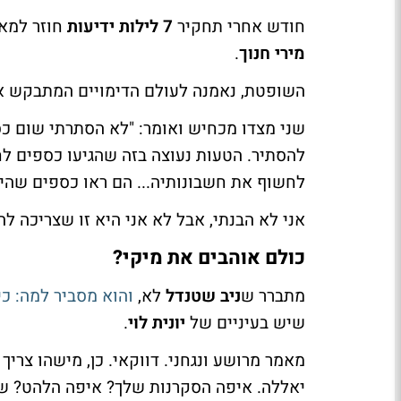
חודש אחרי תחקיר
7 לילות
ידיעות
חוזר למאס
מירי חנוך
.
השופטת, נאמנה לעולם הדימויים המתבקש אמ
שני מצדו מכחיש ואומר: "לא הסתרתי שום כס
להסתיר. הטעות נעוצה בזה שהגיעו כספים לח
לחשוף את חשבונותיה... הם ראו כספים שהיו
אני לא הבנתי, אבל לא אני היא זו שצריכה להב
כולם אוהבים את מיקי?
מתברר ש
ניב שטנדל
לא,
והוא מסביר למה: כי
שיש בעיניים של
יונית לוי
.
מאמר מרושע ונגחני. דווקאי. כן, מישהו צרי
יאללה. איפה הסקרנות שלך? איפה הלהט? שטנ