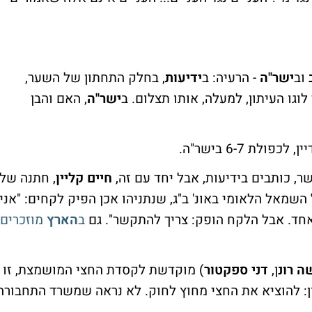
וב
ישר"ה
- הרעיה: ב
ידיעות
, בחלק התחתון של השער,
לוגו העיתון, למעלה, אותו תצלום. ב
ישר"ה
, האם והבן
ר, כותבים בידיעות, אבל יחד עם זה,
חיים קליין
, חתנה של
מאל הלאומי באונ' ב"ג, שנתניהו אכן הפיק לקחים: "אני
 אחד. אבל הלקח הופק: צריך להתקשר". גם
ב
הארץ
מוזכרים
ה רונ
ן,
דני ספקטור
) מוקדשת לקסדת החצי המושמצת, זו
ון: להוציא את החצי מחוץ לחוק. לא נראה שמשרד התחבורה