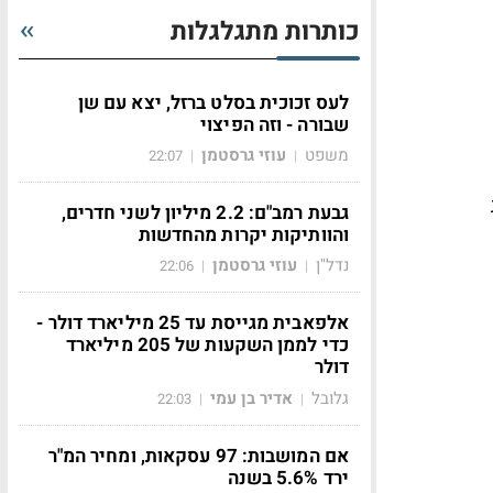
כותרות מתגלגלות
לעס זכוכית בסלט ברזל, יצא עם שן
שבורה - וזה הפיצוי
משפט
עוזי גרסטמן
22:07
|
|
גבעת רמב"ם: 2.2 מיליון לשני חדרים,
והוותיקות יקרות מהחדשות
נדל"ן
עוזי גרסטמן
22:06
|
|
אלפאבית מגייסת עד 25 מיליארד דולר -
כדי לממן השקעות של 205 מיליארד
דולר
גלובל
אדיר בן עמי
22:03
|
|
אם המושבות: 97 עסקאות, ומחיר המ"ר
ירד 5.6% בשנה