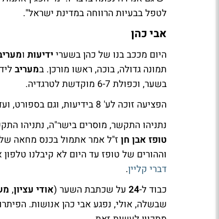
לטפל בבעיות הרווחה במדינת ישראל".
אבי כהן
היום מככב בנו של כהן בשערי
ידיעות
ו
מעריב
תמונה גדולה, בוכה, ראשו מורכן. ב
מעריב
ליד 
בשער, וכפולת 6-7 מוקדשת לטרגדיה.
הפציעה זוכה לע' 8 בידיעות, וגם בספורט, ועדיין, לכפולת 6-7 בישר"ה.
נתניהו התקשר, מוסרים בישר"ה, נתניהו התקש
טופז אבן חן
ז"ל אמר אתמול בכנס מחאה של הש
וההורים של טופז עד היום לא קיבלנו טלפון
דברי קליין
.
כבוד ל-
24
על שכתבת השער (
אודי עציון
,
מש
שבשלה, אולי, נפגע אבי כהן אנושות. הפיתר