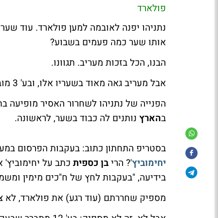
פולארד
נתניהו יפנה לאובמה למען פולארד. עוד שער 
אותו שער כמה פעמים בשבוע?
הבנו, הכל בזכות מעריב. תגוונו.
אבל מעריב גאה מאוד בשעריו אלו, ובע' 3 מובאים (רק) ארבעה שערי פולארד מהחודשים האחרונים.
הפנייה של נתניהו לשחרור האסיר מופיעה 
ב
הארץ
נותנים לה כבוד בשער, לראשונה.
בסטריפ התחתון כתוב:
בעקבות הפרסום במער
יחימוביץ'
? הרי
בן כספית
כתב על יחימוביץ' א
בידיעה, "בעקבות לחץ של ח"כים מימין ומשמ
מספיק שחררתם (עוד רגע) את פולארד, לא צר