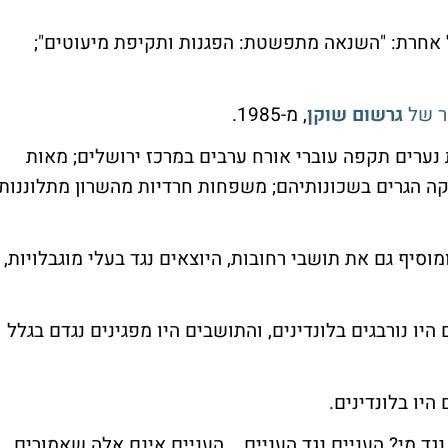
אחרת: "השנאה מתפשטת: הפגנות ותקיפת מיעוטים";
ר של
גרשום שוקן
, מ-1985.
 נערים תקפה עוברי אורח ערבים במרכז ירושלים; מאות
קה הגרים בשכונותיהם; משפחות חרדיות מהשרון מתלוננות
מוסיף גם את תושבי רחובות, היוצאים נגד בעלי מוגבלויות,
ו נורבגים בלונדינים, והתושבים היו מפגינים נגדם בגלל
היו בלונדינים.
נגד מי? העניים נגד העניים... העניים אינם אלה שאמורים