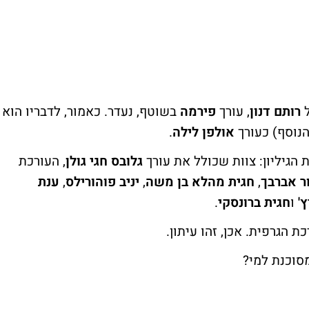
ל
רותם דנון
, עורך
פירמה
בשוטף, נעדר. כאמור, לדבריו הוא
הנוסף) כעורך
אולפן לילה
.
הגיליון: צוות שכולל את עורך
גלובס
חגי גולן
, העורכת
ר אברבך
,
חגית מהלא בן משה
,
יניב פוהורילס
,
ענת
'
ו
חגית ברונסקי
.
הגרפית. אכן, זהו עיתון.
סוכנת למי?