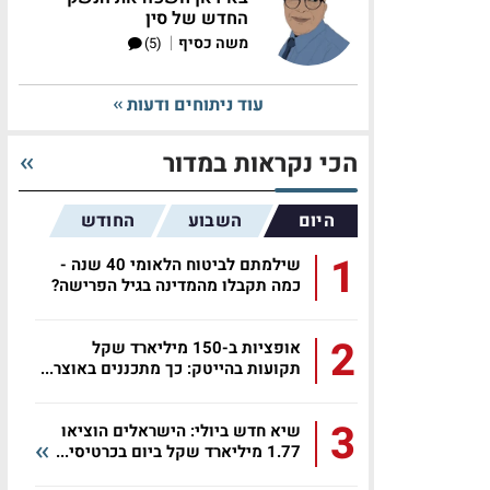
החדש של סין
|
משה כסיף
(5)
עוד ניתוחים ודעות
הכי נקראות במדור
היום
השבוע
החודש
1
שילמתם לביטוח הלאומי 40 שנה -
כמה תקבלו מהמדינה בגיל הפרישה?
2
אופציות ב-150 מיליארד שקל
תקועות בהייטק: כך מתכננים באוצר...
3
שיא חדש ביולי: הישראלים הוציאו
1.77 מיליארד שקל ביום בכרטיסי...