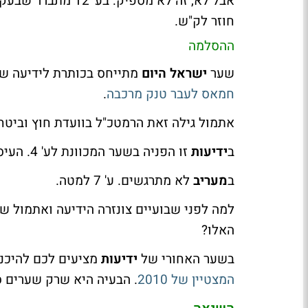
אבל לא, זה לא מספי
חוזר לק"ש.
ההסלמה
שער
ישראל היום
מתייחס בכותרת לידיעה שצ
חמאס לעבר טנק מרכבה
.
אתמול גילה זאת הרמטכ"ל בוועדת חוץ וביטחו
ב
ידיעות
זו הפניה בשער המכוונת לע' 4. העיסוק בהסלמה - גם בע' 6.
ב
מעריב
לא מתרגשים. ע' 7 למטה.
למה לפני שבועיים צונזרה הידיעה ואתמול שו
האלו?
בשער האחורי של
ידיעות
מציעים לכם להיכנ
המצטיין של 2010
. הבעיה היא שרק שערים ספ