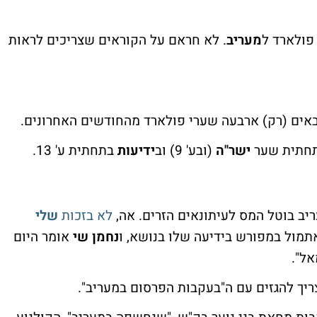
פולארד ל
מעריב
. לא חראם על הקוראים שצריכים לראות
בתחתית שער
ישר"ה
(ובע' 9) וב
ידיעות
בתחתית ע' 13.
יב בוטל המס לעיתונאים הזרים
. אה,
לא בזכות
שלי
תמול במפורש בידיעה שלו בנושא, ו
נחמן שי
אומר היום
אל".
יך להגזים עם ה"בעקבות הפרסום במעריב".