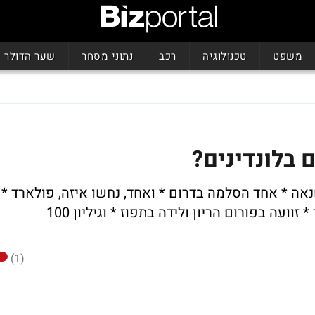
משפט
טכנולוגיה
רכב
נתוני מסחר
שער הדולר
 בלונדינים?
נאה * אחד הסלמה בדרום * ואחד, נחשו איזה, פולארד *
בקרוב תימוג התמונה שלו מרוב שימוש יתר * זוועה בפורום הריון ולידה בתפוז * וגיליון 100
(1)