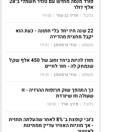
פורד מנסה מחדש עם טנדר חשמלי ב־28
אלף דולר
גלובל
אדיר בן עמי
19:53
|
|
22 שנה חיו יחד בלי חתונה - כעת הוא
יקבל מחצית מהדירה
משפט
עוזי גרסטמן
19:37
|
|
חזרו להיות ביחד וחוב של 450 אלף שקל
שנמחק לה - חזר לחיים
משפט
עוזי גרסטמן
19:35
|
|
כך התהפך שוק תרופות ההרזיה - זו
שעולה וזו שיורדת
גלובל
מירב ארד
18:33
|
|
ג׳ובי קופצת ב־8% לאחר שהעלתה תחזית
- אך מוניות האוויר עדיין ממתינות
לאישור