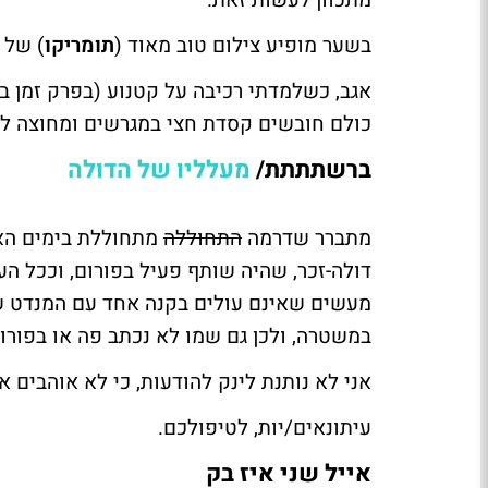
מתכוון לעשות זאת.
בשער מופיע צילום טוב מאוד (
תומריקו
) של 
אגב, כשלמדתי רכיבה על קטנוע (בפרק זמן ב
כולם חובשים קסדת חצי במגרשים ומחוצה לה
ברשתתתת/
מעלליו של הדולה
מתברר שדרמה
התחוללה
מתחוללת בימים הא
דולה-זכר, שהיה שותף פעיל בפורום, וככל ה
מעשים שאינם עולים בקנה אחד עם המנדט שני
במשטרה, ולכן גם שמו לא נכתב פה או בפורום
אני לא נותנת לינק להודעות, כי לא אוהבים א
עיתונאים/יות, לטיפולכם.
אייל שני איז בק