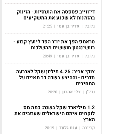
די־ווייב פספסה את התחזיות - הזינוק
בהזמנות לא שכנע את המשקיעים
גלובל
אדיר בן עמי
21:25
|
|
טראמפ הפך את יו״ר הפד ליועץ קבוע -
בוושינגטון חוששים מהשלכות
גלובל
אדיר בן עמי
20:49
|
|
צוקי אביב: 4.25 מיליון שקל לארבעה
חדרים - וההיצע בשדה דב מאיים על
המחירים
נדל"ן
צלי אהרון
20:20
|
|
1.2 מיליארד שקל בשנה: כמה מס
לוקחים איתם הישראלים שעוזבים את
הארץ
קריירה
ענת גלעד
20:19
|
|