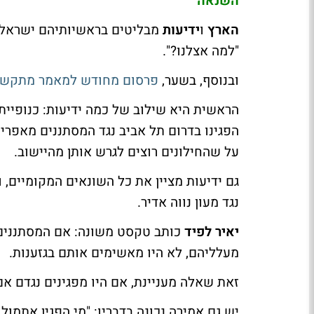
השנאה
הארץ
ו
ידיעות
מבליטים בראשיותיהם ישראל 
"למה אצלנו?".
ובנוסף, בשער,
פרסום מחודש למאמר מתקש
הראשית היא שילוב של כמה ידיעות: כנופיית
הפגינו בדרום תל אביב נגד המסתננים מאפרי
על שהחילונים רוצים לגרש אותן מהיישוב.
גם ידיעות מציין את כל השונאים המקומיים, ו
נגד מעון נווה אדיר.
יאיר לפיד
כותב טקסט משונה: אם המסתננים הי
מעלליהם, לא היו מאשימים אותם בגזענות.
זאת שאלה מעניינת, אם היו מפגינים נגדם אם 
יש גם אמירה נכונה בדבריו: "מי הפגין אתמול 