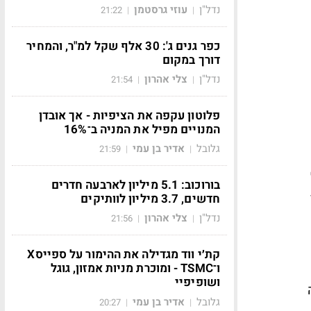
נדל"ן
עוזי גרסטמן
21:22
|
|
כפר גנים ג': 30 אלף שקל למ"ר, והמחיר
דורך במקום
נדל"ן
צלי אהרון
21:54
|
|
פלוטון עקפה את הציפיות - אך אובדן
המנויים מפיל את המניה ב־16%
גלובל
אדיר בן עמי
21:59
|
|
בורוכוב: 5.1 מיליון לארבעה חדרים
חדשים, 3.7 מיליון לוותיקים
נדל"ן
צלי אהרון
21:56
|
|
קת׳י ווד מגדילה את ההימור על ספייסX
ו־TSMC - ומוכרת מניות אמזון, גוגל
ושופיפיי
גלובל
אדיר בן עמי
20:27
|
|