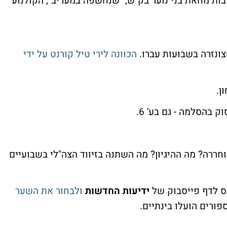
ק: בע' 12 מתברר שבעקבות מחאת בני נוער בק"ש, "שנחשפה במעריב", הקולנוע
ונזרה בשבועות עברו.
הכוונה לירי טיל קורנט על ידי
ן.
חררה? מה ההיגיון? מה השתנה בזיווד הצה"לי בשבועיים
ס לדף פייסבוק של
ידיעות החדשות
ולבחור את השער
ורים הועלו בינתיים.