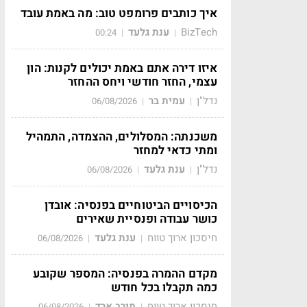
איך כותבים פרומפט טוב: מה באמת עובד
BizTech
ענת גלעד
00:24
|
|
איזו דירה אתם באמת יכולים לקנות: הון
עצמי, החזר חודשי ויחס ההחזר
נדל"ן
עמית בר
06/08/2026
|
|
משכנתה: המסלולים, ההצמדה, התמהיל
ומתי כדאי למחזר
נדל"ן
ענת גלעד
06/08/2026
|
|
הכיסויים הביטוחיים בפנסיה: אובדן
כושר עבודה ופנסיית שאירים
חיסכון ארוך טווח
ענת גלעד
06/08/2026
|
|
מקדם ההמרה בפנסיה: המספר שקובע
כמה תקבלו בכל חודש
חיסכון ארוך טווח
מירב ארד
06/08/2026
|
|