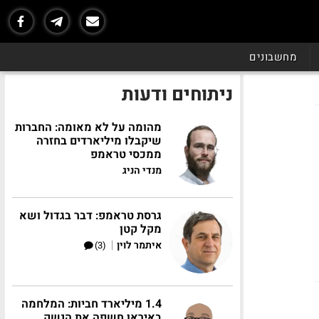
מחשבונים
ניתוחים ודעות
מהומה על לא מאומה: החברות
שיקבלו מיליארדים בחזרה
ממכסי טראמפ
מנדי הניג
גרסת טראמפ: דבר בגדול ושא
מקל קטן
|
איתמר לוין
(3)
1.4 מיליארד חביות: המלחמה
באיראן חשפה את הנשק