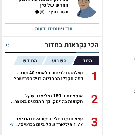
החדש של סין
|
משה כסיף
(5)
עוד ניתוחים ודעות
הכי נקראות במדור
היום
השבוע
החודש
1
שילמתם לביטוח הלאומי 40 שנה -
כמה תקבלו מהמדינה בגיל הפרישה?
2
אופציות ב-150 מיליארד שקל
תקועות בהייטק: כך מתכננים באוצר...
3
שיא חדש ביולי: הישראלים הוציאו
1.77 מיליארד שקל ביום בכרטיסי...