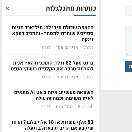
כותרות מתגלגלות
ההצפה שכולם חיכו לה: מיליארד מניות
ספייסX שוחררו למסחר - והמניה דווקא
זינקה
גלובל
אדיר בן עמי
01:00
|
|
ברנט מעל 82 דולר: התוכנית האיראנית
ה
להורמוז טרפה את הקלפים בשוקי הנפט
גלובל
אדיר בן עמי
00:36
|
|
השוואה מעשית: איזה צ'אט AI מתאים
לאיזו משימה, וכמה זה עולה
BizTech
מנדי הניג
00:35
|
|
83 אלף משרות או 18 אלף בלבד? הדוח
שיקבע אם הריבית בארה"ב תעלה