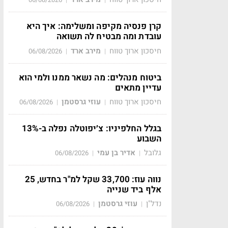
קרן פנסיה מקיפה ומשלימה: איך היא
עובדת ומה מבטיח לה תשואה
חיסכון ארוך טווח
מירב ארד
06/08/2026
|
|
ביטוח מנהלים: מה נשאר ממנו ולמי הוא
עדיין מתאים
חיסכון ארוך טווח
עוזי גרסטמן
06/08/2026
|
|
בגלל החלפיניו: צ׳יפוטלה נפלה ב-13%
השבוע
גלובל
אדיר בן עמי
06/08/2026
|
|
נווה עוז: 33,700 שקל למ"ר בחדש, 25
אלף ביד שנייה
נדל"ן
עוזי גרסטמן
06/08/2026
|
|