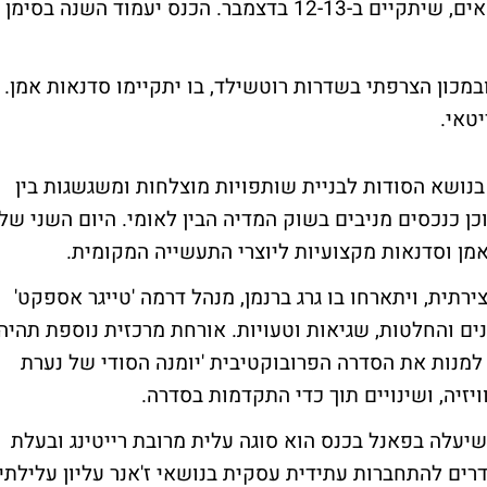
העצמאיים, בשיתוף איגוד הבימאים והתסריטאים, שיתקיים ב-12-13 בדצמבר. הכנס יעמוד השנה בסימן
 תל אביב ובמכון הצרפתי בשדרות רוטשילד, בו יתקיימו סדנאות אמן.
טאי.
בנושא הסודות לבניית שותפויות מוצלחות ומשגשגות בין
כן כנכסים מניבים בשוק המדיה הבין לאומי. היום השני של
אמן וסדנאות מקצועיות ליוצרי התעשייה המקומית.
רתית, ויתארחו בו גרג ברנמן, מנהל דרמה 'טייגר אספקט'
ונים והחלטות, שגיאות וטעויות. אורחת מרכזית נוספת תהיה
 למנות את הסדרה הפרובוקטיבית 'יומנה הסודי של נערת
ויזיה, ושינויים תוך כדי התקדמות בסדרה.
עלה בפאנל בכנס הוא סוגה עלית מרובת רייטינג ובעלת
רים להתחברות עתידית עסקית בנושאי ז'אנר עליון עלילתי