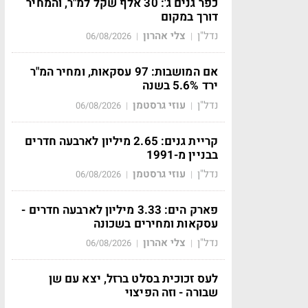
כפר גנים ג': 30 אלף שקל למ"ר, והמחיר
דורך במקום
נדל"ן
צלי אהרון
06/08/2026
|
|
אם המושבות: 97 עסקאות, ומחיר המ"ר
ירד 5.6% בשנה
נדל"ן
עוזי גרסטמן
06/08/2026
|
|
קריית גנים: 2.65 מיליון לארבעה חדרים
בבניין מ-1991
נדל"ן
עוזי גרסטמן
06/08/2026
|
|
פארק הים: 3.33 מיליון לארבעה חדרים -
עסקאות ומחירים בשכונה
נדל"ן
צלי אהרון
06/08/2026
|
|
לעס זכוכית בסלט ברזל, יצא עם שן
שבורה - וזה הפיצוי