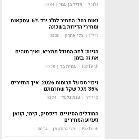
גלובל
אדיר בן עמי
00:34
|
|
נאות רחל: המחיר למ"ר ירד 6%, עסקאות
ומחירי הדירות בשכונה
נדל"ן
צלי אהרון
00:30
|
|
הזיות: למה המודל ממציא, ואיך מזהים
את זה בזמן
BizTech
עמית בר
00:28
|
|
זיכוי מס על תרומות 2026: איך מחזירים
35% מכל שקל שתרמתם
קריירה
ענת גלעד
00:24
|
|
המודלים הסיניים: דיפסיק, קימי, קוואן
וזעזוע המחירים
BizTech
עוזי גרסטמן
00:24
|
|