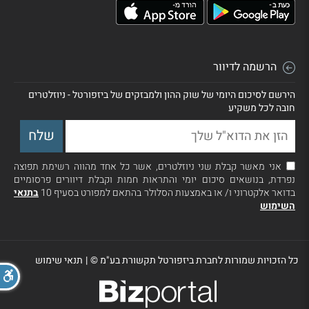
הרשמה לדיוור
הירשם לסיכום היומי של שוק ההון ולמבזקים של ביזפורטל - ניוזלטרים
חובה לכל משקיע
אני מאשר קבלת שני ניוזלטרים, אשר כל אחד מהווה רשימת תפוצה
נפרדת, בנושאים סיכום יומי והתראות חמות וקבלת דיוורים פרסומיים
בדואר אלקטרוני ו/ או באמצעות הסלולר בהתאם למפורט בסעיף 10
בתנאי
השימוש
כל הזכויות שמורות לחברת ביזפורטל תקשורת בע"מ ©
|
תנאי שימוש