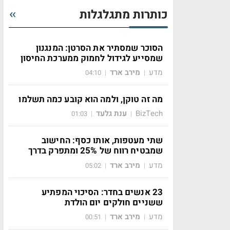
כותרות מתגלגלות
הסוכר שמסתיר את הסרטן: המנגנון
שמסייע לגידול לחמוק ממערכת החיסון
מדע
מירב ארד
04:10
|
|
מה זה טוקן, ולמה הוא קובע כמה תשלמו
BizTech
ענת גלעד
01:03
|
|
שתי מעטפות, אותו כסף: החישוב
שמבטיח רווח של 25% ומתפרק בדרך
מדע
מירב ארד
05:02
|
|
23 אנשים בחדר: הסיכוי המפתיע
ששניים חולקים יום הולדת
מדע
מירב ארד
00:51
|
|