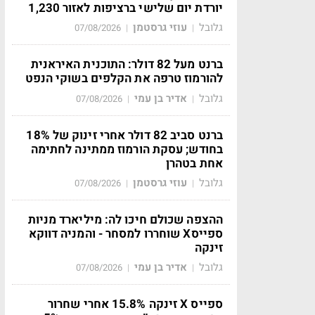
יורדת יום שלישי ברציפות לאזור 1,230
גלובל
עוזי גרסטמן
07/08/2026
|
|
ברנט מעל 82 דולר: התוכנית האיראנית
להורמוז טרפה את הקלפים בשוקי הנפט
גלובל
אדיר בן עמי
07/08/2026
|
|
ברנט סביב 82 דולר אחרי זינוק של 18%
בחודש; עסקת הורמוז ממתינה לחתימה
אחת בטהרן
גלובל
עוזי גרסטמן
07/08/2026
|
|
ההצפה שכולם חיכו לה: מיליארד מניות
ספייסX שוחררו למסחר - והמניה דווקא
זינקה
גלובל
אדיר בן עמי
07/08/2026
|
|
ספייס X זינקה 15.8% אחרי שחרור