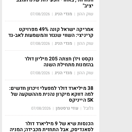
יציב"
שוק ההון
מנדי הניג
07/08/2026
|
|
אמריקה ישראל קונה 49% מפרויקט
קריניצי: השווי שנגזר והמשמעות לאב-גד
שוק ההון
מנדי הניג
07/08/2026
|
|
נקסט ויז'ן חצתה 205 מיליון דולר
בהזמנות מתחילת השנה
שוק ההון
מנדי הניג
07/08/2026
|
|
38 מיליארד דולר למפעלי זיכרון חדשים:
למה דווקא מיקרון נהנית מההשקעה של
SK הייניקס
גלובל
עוזי גרסטמן
07/08/2026
|
|
הכנסות שיא של 9 מיליארד דולר
לסאנדיסק, אבל התחזית מכבידה; המניה