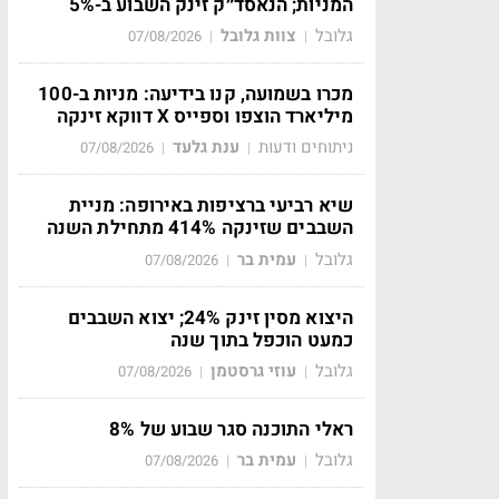
המניות; הנאסד״ק זינק השבוע ב-5%
גלובל
צוות גלובל
07/08/2026
|
|
מכרו בשמועה, קנו בידיעה: מניות ב-100
מיליארד הוצפו וספייס X דווקא זינקה
ניתוחים ודעות
ענת גלעד
07/08/2026
|
|
שיא רביעי ברציפות באירופה: מניית
השבבים שזינקה 414% מתחילת השנה
גלובל
עמית בר
07/08/2026
|
|
היצוא מסין זינק 24%; יצוא השבבים
כמעט הוכפל בתוך שנה
גלובל
עוזי גרסטמן
07/08/2026
|
|
ראלי התוכנה סגר שבוע של 8%
גלובל
עמית בר
07/08/2026
|
|