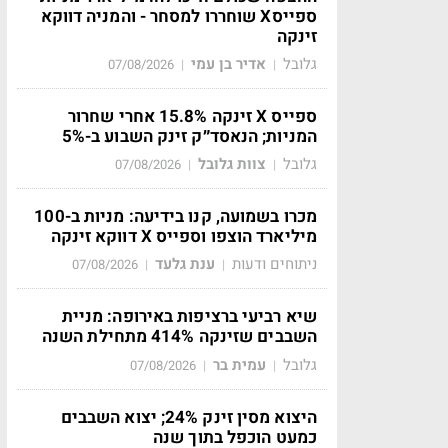
ספייסX שוחררו למסחר - והמניה דווקא
זינקה
גלובל
אדיר בן עמי
07/08/2026
|
|
ספייס X זינקה 15.8% אחרי שחרור
המניות; הנאסד״ק זינק השבוע ב-5%
גלובל
צוות גלובל
07/08/2026
|
|
מכרו בשמועה, קנו בידיעה: מניות ב-100
מיליארד הוצפו וספייס X דווקא זינקה
ניתוחים ודעות
ענת גלעד
07/08/2026
|
|
שיא רביעי ברציפות באירופה: מניית
השבבים שזינקה 414% מתחילת השנה
גלובל
עמית בר
07/08/2026
|
|
היצוא מסין זינק 24%; יצוא השבבים
כמעט הוכפל בתוך שנה