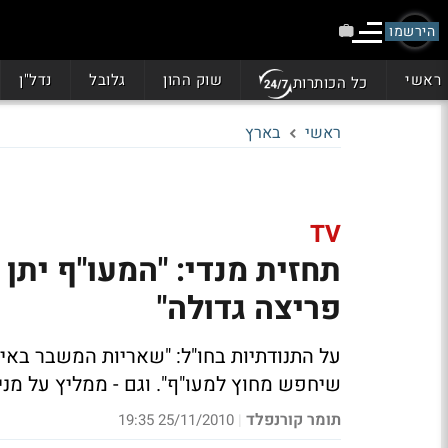
הירשמו
ראשי
שוק ההון
גלובל
נדל"ן
כל הכותרות
ראשי
בארץ
TV
תחזית מנדי: "המעו"ף יתן
פריצה גדולה"
על התנודתיות בחו"ל:
"שאריות המשבר באיר
שיחפש מחוץ למעו"ף".
וגם - ממליץ על מנ
תומר קורנפלד
25/11/2010 19:35
|