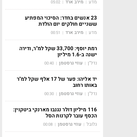
מדע
מירב ארד
05:02
|
|
23 אנשים בחדר: הסיכוי המפתיע
ששניים חולקים יום הולדת
מדע
מירב ארד
00:51
|
|
רמת יוסף: 33,700 שקל למ"ר, ודירה
ישנה ב-1.6 מיליון
נדל"ן
עוזי גרסטמן
00:40
|
|
יד אליהו: פער של 17 אלף שקל למ"ר
באותו רחוב
נדל"ן
עוזי גרסטמן
00:30
|
|
116 מיליון דולר נגנבו מארנקי ביטקוין:
הכסף עובר לקרנות הסל
גלובל
עוזי גרסטמן
00:08
|
|