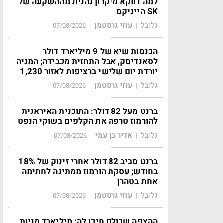
למה דווקא מיקרון נהנית מההשקעה של
SK הייניקס
גלובל
עוזי גרסטמן
07/08/2026
|
|
הכנסות שיא של 9 מיליארד דולר
לסאנדיסק, אבל התחזית מכבידה; המניה
יורדת יום שלישי ברציפות לאזור 1,230
גלובל
עוזי גרסטמן
07/08/2026
|
|
ברנט מעל 82 דולר: התוכנית האיראנית
להורמוז טרפה את הקלפים בשוקי הנפט
גלובל
אדיר בן עמי
07/08/2026
|
|
ברנט סביב 82 דולר אחרי זינוק של 18%
בחודש; עסקת הורמוז ממתינה לחתימה
אחת בטהרן
גלובל
עוזי גרסטמן
07/08/2026
|
|
ההצפה שכולם חיכו לה: מיליארד מניות