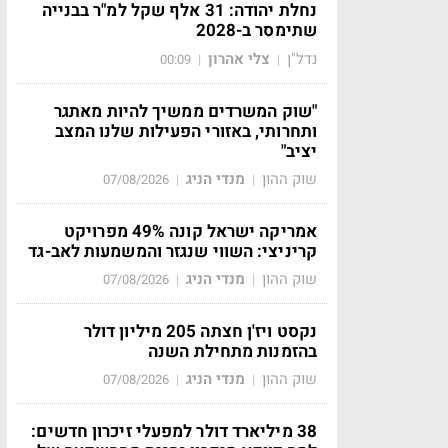
נחלת יהודה: 31 אלף שקל למ"ר בבנייה
שתימסר ב-2028
נדל"ן
צלי אהרון
00:09
|
|
"שוק המשרדים ממשיך להיות מאתגר
ותחרותי, באזורי הפעילות שלנו המצב
יציב"
שוק ההון
מנדי הניג
07/08/2026
|
|
אמריקה ישראל קונה 49% מפרויקט
קריניצי: השווי שנגזר והמשמעות לאב-גד
שוק ההון
מנדי הניג
07/08/2026
|
|
נקסט ויז'ן חצתה 205 מיליון דולר
בהזמנות מתחילת השנה
שוק ההון
מנדי הניג
07/08/2026
|
|
38 מיליארד דולר למפעלי זיכרון חדשים: