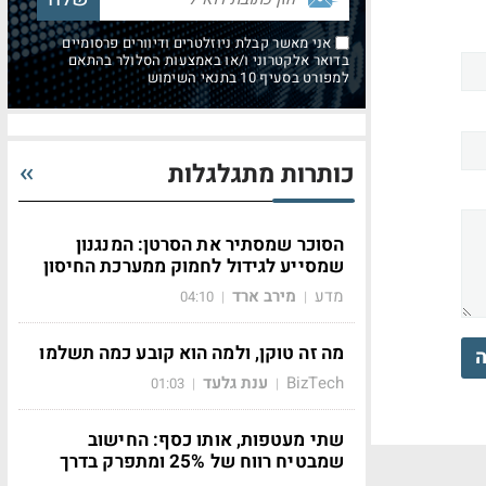
אני מאשר קבלת ניוזלטרים ודיוורים פרסומיים
בדואר אלקטרוני ו/או באמצעות הסלולר בהתאם
למפורט בסעיף 10 בתנאי השימוש
כותרות מתגלגלות
הסוכר שמסתיר את הסרטן: המנגנון
שמסייע לגידול לחמוק ממערכת החיסון
מדע
מירב ארד
04:10
|
|
מה זה טוקן, ולמה הוא קובע כמה תשלמו
ה
BizTech
ענת גלעד
01:03
|
|
שתי מעטפות, אותו כסף: החישוב
שמבטיח רווח של 25% ומתפרק בדרך