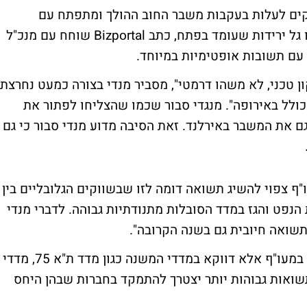
ים לעלות בעקבות משבר החוב ההולך ומתפתח עם
אירלנד. כדי להבין האם מדובר ברעשי רקע או גל ירידות שעומד בפתח, כתב Bizportal שוחח עם מנכ"ל
 עם תשובות אופטימיות במיוחד.
ן טכני, לא משהו דרמטי", מסביר מנדי בצורה כמעט נחרצת.
ולל באירופה". מנגדי סבור שכמו שהצליחו לפתור את
 גם את המשבר באירלנד. זאת הסיבה מדוע מנדי סבור כי גם
 צפוי להשיג תשואה דומה לזו שבשווקים הגלובליים בין
נפט והגז במדד הסובלות מתנודתיות גבוהה. לדברי מנדי
 תשואה חיובית גם בשנה הקרובה".
עבור מנדי, ההזדמנויות האמיתיות לא קיימות במעו"ף אלא דווקא במדדי המשנה כגון מדד ת"א 75, מדדי
תשואות גבוהות יותר יצטרך להתמקד בחברות שבהן היחס