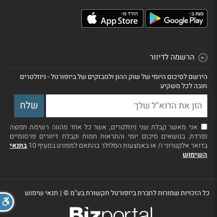
הרשמה לדיוור
הירשם לסיכום היומי של שוק ההון ולמבזקים של ביזפורטל - ניוזלטרים
חובה לכל משקיע
אני מאשר קבלת שני ניוזלטרים, אשר כל אחד מהווה רשימת תפוצה
נפרדת, בנושאים סיכום יומי והתראות חמות וקבלת דיוורים פרסומיים
בדואר אלקטרוני ו/ או באמצעות הסלולר בהתאם למפורט בסעיף 10
בתנאי
השימוש
כל הזכויות שמורות לחברת ביזפורטל תקשורת בע"מ ©
|
תנאי שימוש