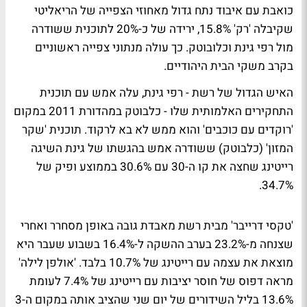
כואבת עם איבוד נתח גדול מאחוזי הצפייה של הריאליטי
שקיבלה 'רק' 15.8%, ירידה של כ-20% לתוכנית ששודרה
מול רפי גינת וכלובוטק. כך עולה מנתוני צפייה ראשוניים
בקרב משקי הבית היהודיים.
האיש הגדול של רשת - רפי גינת, עלה אמש עם תוכנית
התחקירים האלמותית שלו - כלבוטק במהדורת 2011 במקום
'רוקדים עם כוכבים' והוא ממש לא בא לרקוד. תוכנית 'שקר
המזון' (כלבוטק) ששודרה אמש בהגשתו של גינת השיגה
רייטינג שחצה את קו ה-30 עם 30.6% בממוצע ופיק של
34.7%.
'טקסי דרייבר' מבית רשת מאבדת גובה באופן מסחרר ואחרי
שצנחה מ-23.2% בערב ההשקה ל-16.4% בשבוע שעבר היא
מוצאת את עצמה עם רייטינג של 10.7% בלבד. 'אולפן לילה'
מראה דפוס של חוסר יציבות עם רייטינג של 7.4% לעומת
13.6% בליל השידורים של יום שני שהציב אותה במקום ה-3