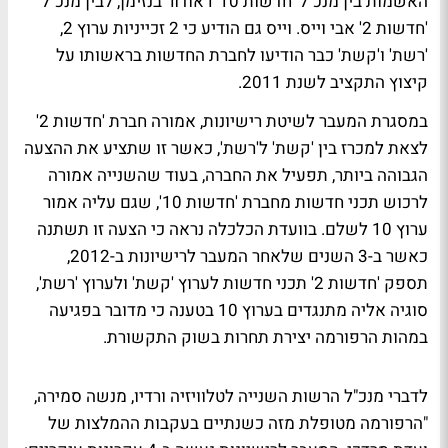
האשמות בין מנכ"ל 'חדשות 10' ראודור בנזימן, לבין מנכ"ל
'חדשות 2' אבי וייס. וייס גם הודיע כי 2 זכייניות ערוץ 2,
'רשת' ו'קשת' כבר הודיעו לחברת החדשות בראשותו על
קיצוץ התקציב לשנת 2011.
במסגרת המעבר לשיטת רישיונות, אמורה חברת 'חדשות 2'
לצאת למכרז בין 'קשת' ל'רשת', כאשר זו שתציע את ההצעה
הגבוהה ביותר, תפעיל את החברה, בעוד שהשנייה אמורה
לרכוש תכני חדשות מחברת 'חדשות 10', שגם עליה אמור
ערוץ 10 לשלם. בוועדת הכלכלה נראה כי הצעה זו תשתנה
כאשר ב-3 השנים שלאחר המעבר לרישיונות ב-2012,
תספק 'חדשות 2' תכני חדשות לערוץ 'קשת' ולערוץ 'רשת',
סוגיה אליה מתנגדים בערוץ 10 בטענה כי מדובר בפגיעה
במהות הרפורמה יצירת תחרות בשוק התקשורת.
לדברי מנכ"ל הרשות השנייה לטלוויזיה ורדיו, מנשה סמירה,
"הרפורמה מטופלת מזה כשנתיים בעקבות ההמלצות של