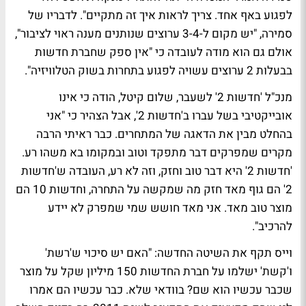
לפגוע באף אחד. צריך לראות איך זה מתקיים". לדבריו של
סמירה, "יש מקום ל-3-4 ערוצים שנותנים מענה ראוי לציבור",
אולם גם הוא מודה לעובדה כי "אין ספק שחברת חדשות
בבעלות 2 ערוצים עשויה לפגוע בתחרות בשוק הטלוויזיה".
מנכ"ל 'חדשות 2' לשעבר, שלום קיטל, הודה כי אינו
אובייקטיבי בשל עברו ב'חדשות 2', אבל הצהיר כי "אני
בהחלט מבין את הדאגה של המתחרים. כבר ראיתי הרבה
מקרים שמפרקים דבר מתפקד וטוב ובמקומו בא משהו רע.
'חדשות 2' היא דבר טוב וחזק, וזה לא רע, העובדה ש'חדשות
2' הם גוף מאד חזק מה שמקשה על התחרה, וחדשות 10 הם
מוצר טוב מאד. אני מאד חושש שמי שמפרק לא יידע
להרכיב".
וייס תקף את השיטה החדשה: "האם יש סיכוי ש'רשת'
ו'קשת' ישלמו על חברת החדשות 150 מיליון שקל על מוצר
שכבר עכשיו הוא שם? בוודאי שלא. כבר עכשיו הם אמרו