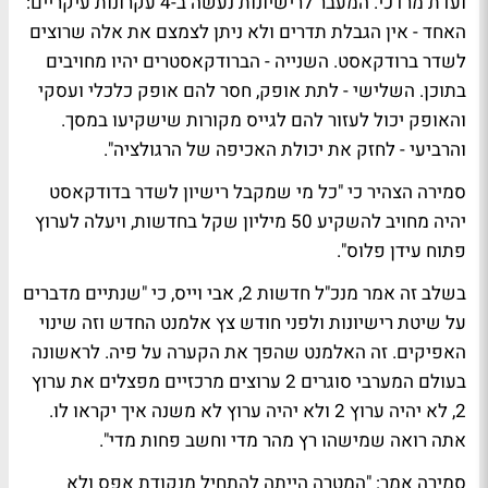
ועדת מרדכי. המעבר לרישיונות נעשה ב-4 עקרונות עיקריים:
האחד - אין הגבלת תדרים ולא ניתן לצמצם את אלה שרוצים
לשדר ברודקאסט. השנייה - הברודקאסטרים יהיו מחויבים
בתוכן. השלישי - לתת אופק, חסר להם אופק כלכלי ועסקי
והאופק יכול לעזור להם לגייס מקורות שישקיעו במסך.
והרביעי - לחזק את יכולת האכיפה של הרגולציה".
סמירה הצהיר כי "כל מי שמקבל רישיון לשדר בדודקאסט
יהיה מחויב להשקיע 50 מיליון שקל בחדשות, ויעלה לערוץ
פתוח עידן פלוס".
בשלב זה אמר מנכ"ל חדשות 2, אבי וייס, כי "שנתיים מדברים
על שיטת רישיונות ולפני חודש צץ אלמנט החדש וזה שינוי
האפיקים. זה האלמנט שהפך את הקערה על פיה. לראשונה
בעולם המערבי סוגרים 2 ערוצים מרכזיים מפצלים את ערוץ
2, לא יהיה ערוץ 2 ולא יהיה ערוץ לא משנה איך יקראו לו.
אתה רואה שמישהו רץ מהר מדי וחשב פחות מדי".
סמירה אמר: "המטרה הייתה להתחיל מנקודת אפס ולא