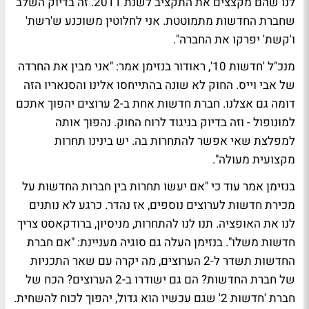
לנו שהם מקצצים את התקציב לשנת 2011. זה בדיוק השלב
שחברת החדשות מתמוטטת. אני לחלוטין משוכנע ש'רשת'
ו'קשת' יפרקו את החברה".
מנכ"ל 'חדשות 10', ראודור בנזימן אמר: "אני מבין את החרדה
של אבי וייס. החוק לא שונה בהתייחסו אלינו והסנאריו הזה
דומה גם אצלנו. חברת חדשות אחת ב-2 ערוצים יהפוך אתכם
למונופול - וזה בדיוק בניגוד לרוח החוק. נהפוך אותה
למפלצת שאי אפשר להתחרות בה. יש בינינו תחרות
מקצועית מעולה".
בנזימן אמר עוד כי "אם יעשו תחרות בין חברות החדשות על
מכירת חדשות לערוצים נוספים, אז נהדר. כרגע לא נותנים
לנו את האופציה. תנו לנו להתחרות, מניסיון, ברודקאסט צריך
חדשות משלו". בנזימן העלה גם סוגיה מעניינת: "אם חברת
החדשות תשדר ל-2 הערוצים, מה יקרה עם שאר התכניות
של חברת החדשות? הם גם ישודרו ב-2 הערוצים? הכח של
חברת 'חדשות 2' שגם עכשיו הוא גדול, יהפוך לכוח להשחית.