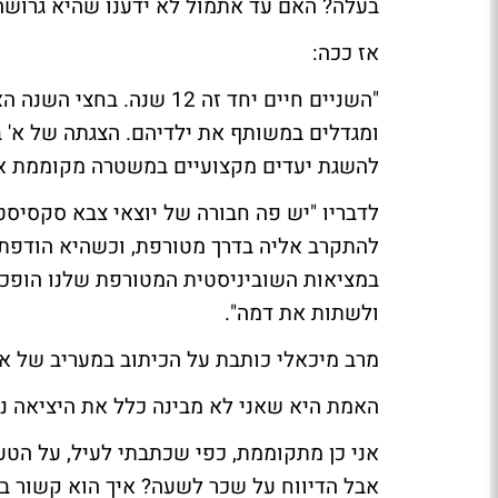
בעלה? האם עד אתמול לא ידענו שהיא גרושה/
אז ככה:
"השניים חיים יחד זה 12 ש
ומגדלים במשותף את ילדיהם. הצגתה של א'
להשגת יעדים מקצועיים במשטרה מקוממת או
לדבריו "יש פה חבורה של יוצאי צבא סקסיסט
להתקרב אליה בדרך מטורפת, וכשהיא הודפת 
במציאות השוביניסטית המטורפת שלנו הופכי
ולשתות את דמה".
מרב מיכאלי
כותבת על הכיתוב ב
מעריב
של אתמול, "
האמת היא שאני לא מבינה כלל את היציאה נגד ה"3
אני כן מתקוממת, כפי שכתבתי לעיל, על הט
אבל הדיווח על שכר לשעה? איך הוא קשור בכל