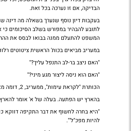
הבדיקה, אם זו נערכה בכל זאת.
בעקבות דיון נוסף שנערך בשאלה מה דינה של
לתובע להבהיר במפורש בשלב הסיכומים כי אי
המשפט להתעלם ממנה בבואו לבסס את ההר
ב
מעריב
מביאים בכות' הראשית ציטוטים רלוונט
"האם ניצב בר-לב התנפל עליך?"
"האם הוא ניסה ליצור מגע מיני?"
הכותרת "לקראת עימות", ממעריב, 2, דומה מאוד לזו הראשית של ישר"ה, "בדרך לעימות"
ב
הארץ
יש
הפתעה
. בעלה של א' אומר להארץ:
"היא בחרה לחשוף את דבר התקיפה דווקא כע
להיות מפכ"ל'".