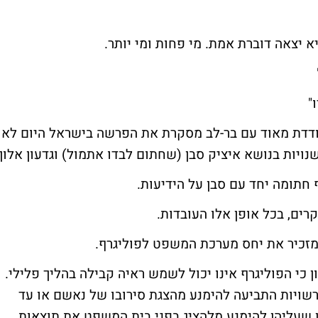
א יצאה דוברת אמת. מי פחות ומי יותר.
"
ודדת מאוד עם בר-לב מסקרת את הפרשה בישראל היום לא
שנויות בנושא
איציק סבן
(שחתום לבדו אתמול) ו
גדעון אלון
 חתומה יחד עם סבן על הידיעות.
רים, בכל אופן אלו העובדות.
זכיר את יחס מערכת המשפט ל
פוליגרף
.
 כי הפוליגרף אינו יכול לשמש ראיה קבילה בהליך פלילי.
שויות התביעה להימנע מהצגת סירובו של נאשם או עד
ן שעליהן להימנע מלהציג בפני בית המשפט את תוצאות