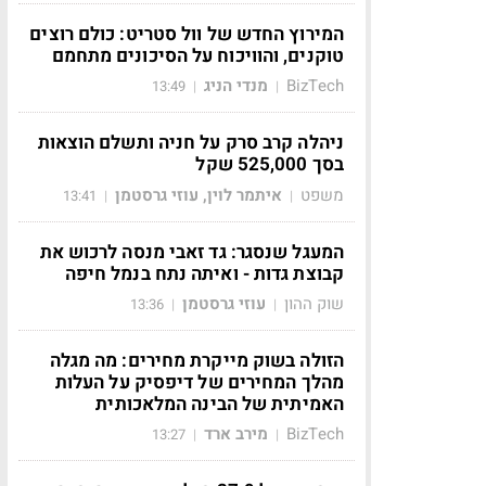
המירוץ החדש של וול סטריט: כולם רוצים
טוקנים, והוויכוח על הסיכונים מתחמם
BizTech
מנדי הניג
13:49
|
|
ניהלה קרב סרק על חניה ותשלם הוצאות
בסך 525,000 שקל
משפט
איתמר לוין, עוזי גרסטמן
13:41
|
|
המעגל שנסגר: גד זאבי מנסה לרכוש את
קבוצת גדות - ואיתה נתח בנמל חיפה
שוק ההון
עוזי גרסטמן
13:36
|
|
הזולה בשוק מייקרת מחירים: מה מגלה
מהלך המחירים של דיפסיק על העלות
האמיתית של הבינה המלאכותית
BizTech
מירב ארד
13:27
|
|