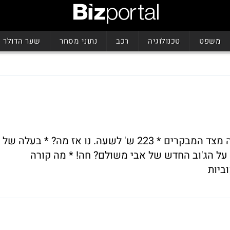
משפט
טכנולוגיה
רכב
נתוני מסחר
שער הדולר
שוביניזם * סקסיזם * אבל גם הגזמה פרועה מצד המבקרים * 223 ש' לשעה. נו אז מה? * בעלה של
 על הג'וב החדש של אבי משולם? חה! * מה קורה
ביות