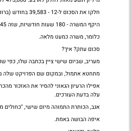
מיליון תשע מאות לחלק לארבע: 475,000 לשנה.
חלקו את הסכום ל-12 - 39,583 בחודש (ברוטו, כן? 46% מס)
היקף המשרה - 180 שעות חודשיות, שזה 45 שעות בשבוע, שזה 7.2 ש' ביום בערך.
כלומר, משרה כמעט מלאה.
סכום עתק? איך?
מעריב
, שביום שישי
ציין בכתבה שלו
, כפי שכ
מתחטא אתמול, ובמקום שם הפרויקט שלה מו
אפילו הרעיון הגאוני להסיר את האזכור מהכ
עלה בדעת העורכים.
אגב, הכותרת התמוהה מיום שישי, "כחולים מב
איפה הבושה באמת.