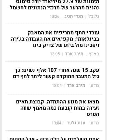
הזמנות של 27.9 מיליארד יורו: סימנס
נהנית מהרעב של מרכזי הנתונים לחשמל
גלובל
מנדי הניג
13:26
|
|
עובדי מתף מחריפים את המאבק
בבינלאומי: מקפיאים את העבודה בג'ירה
ויפגינו מול ביתו של צדיק בינו
בארץ
מירב ארד
13:05
|
|
עקב 15 שנה אחרי 107 אלף נשים: כך
גיל המעבר המוקדם קשור ליתר לחץ דם
מדע
מירב ארד
13:04
|
|
מצאו את מנוע ההתמדה: קבוצת תאים
זעירה במוח קובעת כמה מאמץ שווה
הפרס
מדע
ענת גלעד
13:04
|
|
אתם משלמים על דלק ירוק - אבל המטוס