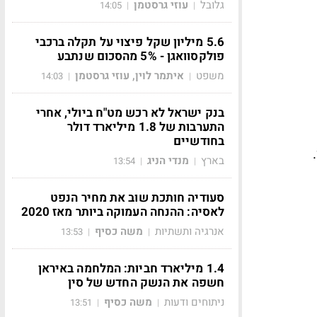
גלובל
עוזי גרסטמן
14:05
|
|
5.6 מיליון שקל פיצוי על תקלה ברכבי
פולקסוואגן - 5% מהסכום שנתבע
משפט
איתמר לוין, עוזי גרסטמן
14:03
|
|
בנק ישראל לא רכש מט"ח ביולי, אחרי
התערבות של 1.8 מיליארד דולר
בחודשיים
.
בארץ
מנדי הניג
13:54
|
|
סעודיה חותכת שוב את מחיר הנפט
לאסיה: ההנחה העמוקה ביותר מאז 2020
אנרגיה ותשתיות
משה כסיף
13:53
|
|
1.4 מיליארד חביות: המלחמה באיראן
חשפה את הנשק החדש של סין
ניתוחים ודעות
משה כסיף
13:51
|
|