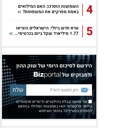
4
השמועות הופרכו: האם המילואים
באמת מפרקים את המשפחות?
5
שיא חדש ביולי: הישראלים הוציאו
1.77 מיליארד שקל ביום בכרטיסי...
הירשם לסיכום היומי של שוק ההון
ולמבזקים של
אני מאשר קבלת ניוזלטרים ודיוורים פרסומיים
בדואר אלקטרוני ו/או באמצעות הסלולר בהתאם
למפורט בסעיף 10 בתנאי השימוש