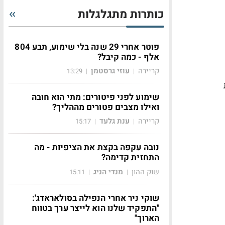
כותרות מתגלגלות
פוטר אחרי 29 שנה בלי שימוע, תבע 804
אלף - כמה קיבל?
קריירה
עוזי גרסטמן
13:29
|
|
שימוע לפני פיטורים: מתי הוא חובה
ואילו מצבים פטורים מההליך?
קריירה
ענת גלעד
15:17
|
|
נובה עקפה בקצת את הציפיות - מה
התחזית קדימה?
שוק ההון
מנדי הניג
15:11
|
|
שוקי ניר אחרי הנפילה בסולאראדג':
"התפקיד שלנו הוא לייצר ערך בטווח
הארוך"