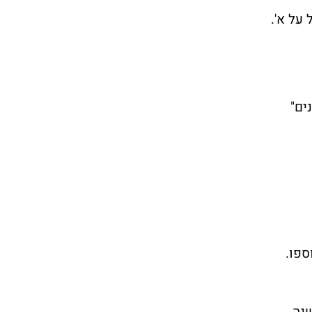
על א'.
ספו.