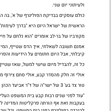
ולעיתוני יום שני.
כולם עוסקים בבדיקת הפוליגרף של א', בה הי
הראשית של
ישראל היום
היא "בדרך לעימות"
מקורביו של בר-לב אומרים "הוא נלחם על חייו
אמנם תשובה לשאלתי, איך
הדס שטייף
, המי
קיבלתי, אבל היום חתומים על הידיעות והפר
כל זה, להבדיל מיום שישי למשל, שאז שטייף
אולי זה חלק מהסדר קבע, אולי סתם צירוף מק
טור צד בע' 3 של ישר"ה של ד"ר
אביעד הכהן
מ
"עוד לפני שנים רבות קבע בית המשפט העליון
בעקבות זאת אף הורתה פרקליטות המדינה לר
להיבדק בפוליגרף בפני בית המשפט, וכל שכ