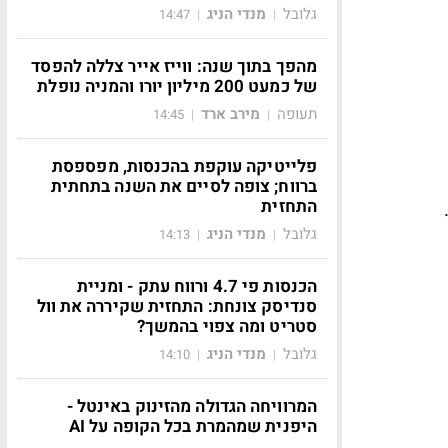
גלובל
מנדי הניג
14:47
|
|
מהפך בתוך שנה: ווייז אייר צללה להפסד
של כמעט 200 מיליון יורו והמניה נופלת
תעופה
מירב ארד
14:45
|
|
פלייטיקה עוקפת בהכנסות, מפספסת
ברווח; צופה לסיים את השנה בתחתית
התחזית
גלובל
מנדי הניג
14:13
|
|
הכנסות פי 4.7 ורווח עתק - ומניית
סנדיסק צונחת: התחזית שקיררה את וול
סטריט ומה צפוי בהמשך?
גלובל
מנדי הניג
14:10
|
|
המרוויחה הגדולה מהזינוק באינטל -
היפנית שמהמרת בכל הקופה על AI