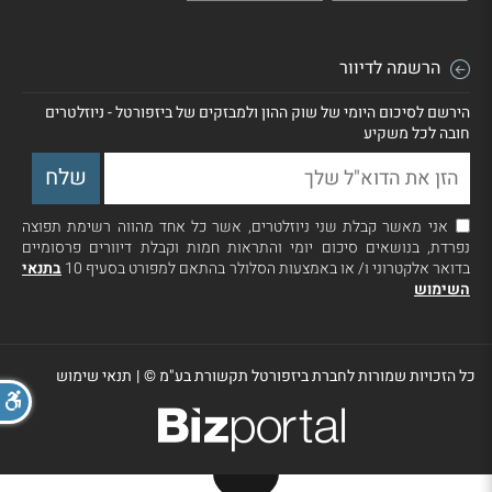
הרשמה לדיוור
הירשם לסיכום היומי של שוק ההון ולמבזקים של ביזפורטל - ניוזלטרים
חובה לכל משקיע
אני מאשר קבלת שני ניוזלטרים, אשר כל אחד מהווה רשימת תפוצה
נפרדת, בנושאים סיכום יומי והתראות חמות וקבלת דיוורים פרסומיים
בדואר אלקטרוני ו/ או באמצעות הסלולר בהתאם למפורט בסעיף 10
בתנאי
השימוש
כל הזכויות שמורות לחברת ביזפורטל תקשורת בע"מ ©
|
תנאי שימוש