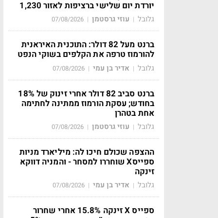
יורדת יום שלישי ברציפות לאזור 1,230
גלובל
עוזי גרסטמן
07/08/2026
|
|
ברנט מעל 82 דולר: התוכנית האיראנית
להורמוז טרפה את הקלפים בשוקי הנפט
גלובל
אדיר בן עמי
07/08/2026
|
|
ברנט סביב 82 דולר אחרי זינוק של 18%
בחודש; עסקת הורמוז ממתינה לחתימה
אחת בטהרן
גלובל
עוזי גרסטמן
07/08/2026
|
|
ההצפה שכולם חיכו לה: מיליארד מניות
ספייסX שוחררו למסחר - והמניה דווקא
זינקה
גלובל
אדיר בן עמי
07/08/2026
|
|
ספייס X זינקה 15.8% אחרי שחרור