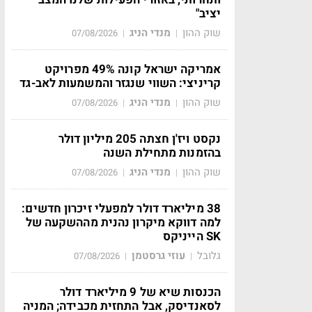
יציב"
שוק ההון
מנדי הניג
07/08/2026
|
|
אמריקה ישראל קונה 49% מפרויקט
קריניצי: השווי שנגזר והמשמעות לאב-גד
שוק ההון
מנדי הניג
07/08/2026
|
|
נקסט ויז'ן חצתה 205 מיליון דולר
בהזמנות מתחילת השנה
שוק ההון
מנדי הניג
07/08/2026
|
|
38 מיליארד דולר למפעלי זיכרון חדשים:
למה דווקא מיקרון נהנית מההשקעה של
SK הייניקס
גלובל
עוזי גרסטמן
07/08/2026
|
|
הכנסות שיא של 9 מיליארד דולר
לסאנדיסק, אבל התחזית מכבידה; המניה