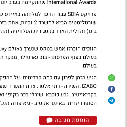
International Awards שהתקיימה בערב יום שני עם 2 פרסים באמתחתו.
שורטליסטים הביא למש
בונו) ומדלית הארד בקטגורית הטלוויזיה (מוז
בעולם.
הגיע הזמן לפרגן עם כמה קרדיטים:
על ההפקה 
IZABO. השירה - רוני אלטר. צוות המשרד 
בקריאייטיב. גבע כוכבא, שירלי בכר בקופי וא
הסופרוויזרית. באינטראקטיב - גיא פורה מנכ"ל y&r אינטראקטיב והקופי - נדב רב
הוספת תגובה