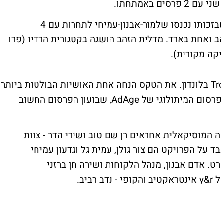
פרויקט SDIA עבור הוועד למלחמה באיידס שבזכותו נכנסו שלמור-אבנון-עמיחי לתחרות עם 4
רד 2 זכיות, אחת בזהב ואחת בארד. מדלית הזהב הושגה בקטגורית הרדיו (פרו
יקה מקורית).
הזוכים הוכרזו אמש בטקס שנערך באולם Troxy בלונדון. את הטקס הנחה אחת האושיות הבולטות ביותר
בעולם בענף הפרסום - בוב גארפילד, מבקר הפרסום המיתולוגי של AdAge, שבועון הפרסום החשוב
המוסיקאלית אחראים רן שם טוב ושירי הדר - צוות
שעבד על הפרויקט הם צור גולן, עמית גל וגדעון עמיחי
רט. אדם אבנון, מנהל הלקוחות ושירה חן ברזני
יב.