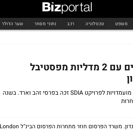
משפט
טכנולוגיה
רכב
נתוני מסחר
שער הדולר
שלמור-אבנון-עמיחי חוזרים עם 2 מדליות מפסטיבל
ן
משרד הפרסום שהעפיל לשלב הגמר עם 4 מועמדויות לפרויקט SDIA זכה בפרסי זהב וארד. בשנה
רות
שלמור-אבנון-עמיחי לא טסו אמש לשווא ללונדון. משרד הפרסום חוזר מתחרות הפרסום הבינ"ל ondon