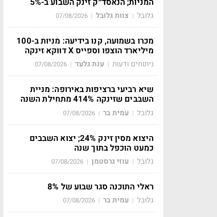
המניות; הנאסד״ק זינק השבוע ב-5%
גלובל
צוות גלובל
07/08/2026
|
|
מכרו בשמועה, קנו בידיעה: מניות ב-100
מיליארד הוצפו וספייס X דווקא זינקה
ניתוחים ודעות
ענת גלעד
07/08/2026
|
|
שיא רביעי ברציפות באירופה: מניית
השבבים שזינקה 414% מתחילת השנה
גלובל
עמית בר
07/08/2026
|
|
היצוא מסין זינק 24%; יצוא השבבים
כמעט הוכפל בתוך שנה
גלובל
עוזי גרסטמן
07/08/2026
|
|
ראלי התוכנה סגר שבוע של 8%
גלובל
עמית בר
07/08/2026
|
|