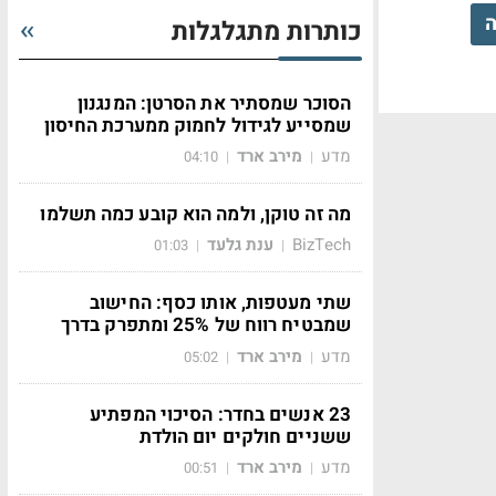
ה
כותרות מתגלגלות
הסוכר שמסתיר את הסרטן: המנגנון
שמסייע לגידול לחמוק ממערכת החיסון
מדע
מירב ארד
04:10
|
|
מה זה טוקן, ולמה הוא קובע כמה תשלמו
BizTech
ענת גלעד
01:03
|
|
שתי מעטפות, אותו כסף: החישוב
שמבטיח רווח של 25% ומתפרק בדרך
מדע
מירב ארד
05:02
|
|
23 אנשים בחדר: הסיכוי המפתיע
ששניים חולקים יום הולדת
מדע
מירב ארד
00:51
|
|