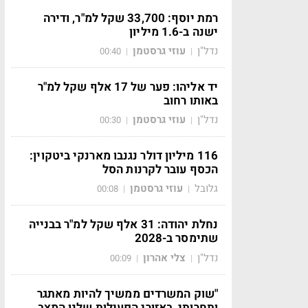
רמת יוסף: 33,700 שקל למ"ר, ודירה
ישנה ב-1.6 מיליון
נדל"ן
עוזי גרסטמן
00:40
|
|
יד אליהו: פער של 17 אלף שקל למ"ר
באותו רחוב
נדל"ן
עוזי גרסטמן
00:30
|
|
116 מיליון דולר נגנבו מארנקי ביטקוין:
הכסף עובר לקרנות הסל
גלובל
עוזי גרסטמן
00:08
|
|
נחלת יהודה: 31 אלף שקל למ"ר בבנייה
שתימסר ב-2028
נדל"ן
צלי אהרון
00:09
|
|
"שוק המשרדים ממשיך להיות מאתגר
ותחרותי, באזורי הפעילות שלנו המצב