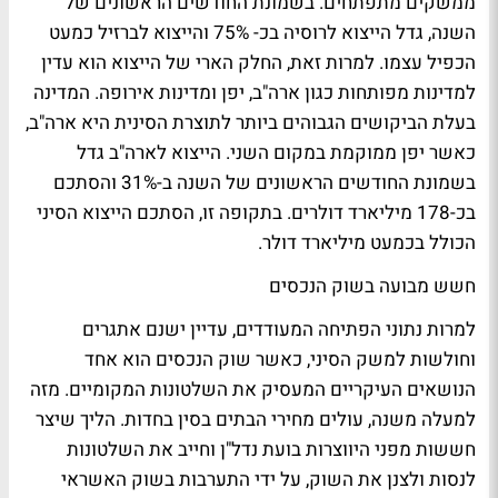
ממשקים מתפתחים. בשמונת החודשים הראשונים של
השנה, גדל הייצוא לרוסיה בכ- 75% והייצוא לברזיל כמעט
הכפיל עצמו. למרות זאת, החלק הארי של הייצוא הוא עדין
למדינות מפותחות כגון ארה"ב, יפן ומדינות אירופה. המדינה
בעלת הביקושים הגבוהים ביותר לתוצרת הסינית היא ארה"ב,
כאשר יפן ממוקמת במקום השני. הייצוא לארה"ב גדל
בשמונת החודשים הראשונים של השנה ב-31% והסתכם
בכ-178 מיליארד דולרים. בתקופה זו, הסתכם הייצוא הסיני
הכולל בכמעט מיליארד דולר.
חשש מבועה בשוק הנכסים
למרות נתוני הפתיחה המעודדים, עדיין ישנם אתגרים
וחולשות למשק הסיני, כאשר שוק הנכסים הוא אחד
הנושאים העיקריים המעסיק את השלטונות המקומיים. מזה
למעלה משנה, עולים מחירי הבתים בסין בחדות. הליך שיצר
חששות מפני היווצרות בועת נדל"ן וחייב את השלטונות
לנסות ולצנן את השוק, על ידי התערבות בשוק האשראי