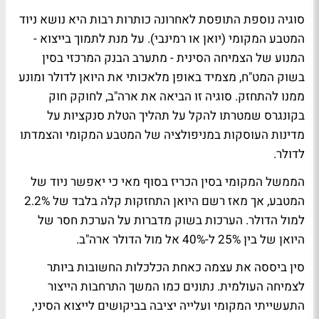
סוגיה נוספת התופסת לאחרונה כותרות רבות היא נושא ניוד
המטבע המקומי (יואן או רמינבי). על מנת לתמוך בייצוא -
המנוע של הצמיחה הסינית - מתערב הבנק המרכזי בסין
בשוק המט"ח, מצמיד באופן מלאכותי את היואן לדולר ומונע
ממנו להתחזק. סוגיה זו הביאה את ארה"ב, לחוקק חוק
בקונגרס שמטרתו להקל על תהליך הטלת סנקציות על
מדינות העוסקות במניפולציה של המטבע המקומי והצמדתו
לדולר.
הממשל המקומי בסין הכריז בסוף מאי כי יאפשר ניוד של
המטבע, אך מאז רשם היואן התחזקות קלה בלבד של 2.2%
למול הדולר. הערכות בשוק מדברות על הערכת חסר של
היואן של בין 25% ל-40% אל מול הדולר ארה"ב.
סין ביססה את עצמה כאחת הכלכלות החשובות ביותר
לצמיחה העולמית. נתונים כמו המשך התרחבות הייצור
התעשייתי המקומי ועלייה יציבה בביקושים לייצוא הסיני,