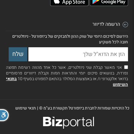
הרשמה לדיוור
הירשם לסיכום היומי של שוק ההון ולמבזקים של ביזפורטל - ניוזלטרים
חובה לכל משקיע
אני מאשר קבלת שני ניוזלטרים, אשר כל אחד מהווה רשימת תפוצה
נפרדת, בנושאים סיכום יומי והתראות חמות וקבלת דיוורים פרסומיים
בדואר אלקטרוני ו/ או באמצעות הסלולר בהתאם למפורט בסעיף 10
בתנאי
השימוש
כל הזכויות שמורות לחברת ביזפורטל תקשורת בע"מ ©
|
תנאי שימוש