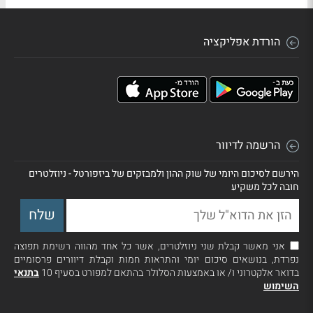
הורדת אפליקציה
הרשמה לדיוור
הירשם לסיכום היומי של שוק ההון ולמבזקים של ביזפורטל - ניוזלטרים
חובה לכל משקיע
אני מאשר קבלת שני ניוזלטרים, אשר כל אחד מהווה רשימת תפוצה
נפרדת, בנושאים סיכום יומי והתראות חמות וקבלת דיוורים פרסומיים
בדואר אלקטרוני ו/ או באמצעות הסלולר בהתאם למפורט בסעיף 10
בתנאי
השימוש