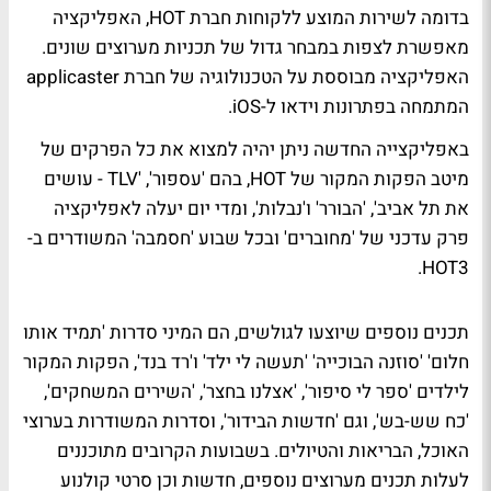
בדומה לשירות המוצע ללקוחות חברת HOT, האפליקציה
מאפשרת לצפות במבחר גדול של תכניות מערוצים שונים.
האפליקציה מבוססת על הטכנולוגיה של חברת applicaster
המתמחה בפתרונות וידאו ל-iOS.
באפליקצייה החדשה ניתן יהיה למצוא את כל הפרקים של
מיטב הפקות המקור של HOT, בהם 'עספור', 'TLV - עושים
את תל אביב', 'הבורר' ו'נבלות', ומדי יום יעלה לאפליקציה
פרק עדכני של 'מחוברים' ובכל שבוע 'חסמבה' המשודרים ב-
HOT3.
תכנים נוספים שיוצעו לגולשים, הם המיני סדרות 'תמיד אותו
חלום' 'סוזנה הבוכייה' 'תעשה לי ילד' ו'רד בנד', הפקות המקור
לילדים 'ספר לי סיפור', 'אצלנו בחצר', 'השירים המשחקים',
'כח שש-בש', וגם 'חדשות הבידור', וסדרות המשודרות בערוצי
האוכל, הבריאות והטיולים. בשבועות הקרובים מתוכננים
לעלות תכנים מערוצים נוספים, חדשות וכן סרטי קולנוע