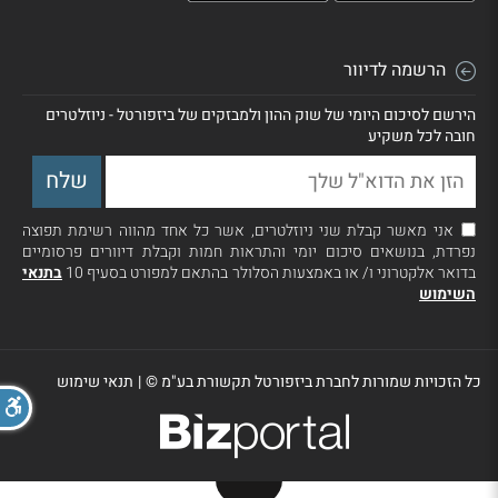
הרשמה לדיוור
הירשם לסיכום היומי של שוק ההון ולמבזקים של ביזפורטל - ניוזלטרים
חובה לכל משקיע
אני מאשר קבלת שני ניוזלטרים, אשר כל אחד מהווה רשימת תפוצה
נפרדת, בנושאים סיכום יומי והתראות חמות וקבלת דיוורים פרסומיים
בדואר אלקטרוני ו/ או באמצעות הסלולר בהתאם למפורט בסעיף 10
בתנאי
השימוש
כל הזכויות שמורות לחברת ביזפורטל תקשורת בע"מ ©
|
תנאי שימוש