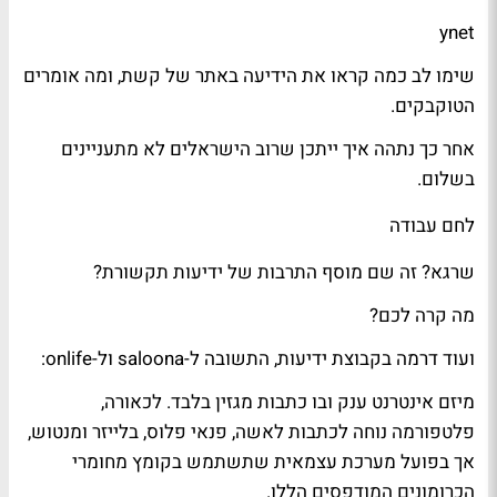
ynet
שימו לב
כמה קראו
את הידיעה באתר של
קשת
, ומה אומרים
הטוקבקים.
אחר כך נתהה איך ייתכן שרוב הישראלים
לא מתעניינים
בשלום
.
לחם עבודה
שרגא
? זה שם
מוסף התרבות
של
ידיעות תקשורת
?
מה קרה לכם?
ועוד דרמה בקבוצת ידיעות, התשובה ל-
saloona
ול-
onlife
:
מיזם אינטרנט ענק ובו כתבות מגזין בלבד. לכאורה,
פלטפורמה נוחה לכתבות
לאשה
,
פנאי פלוס
,
בלייזר
ו
מנטוש
,
אך בפועל מערכת עצמאית שתשתמש בקומץ מחומרי
הכרומונים המודפסים הללו.