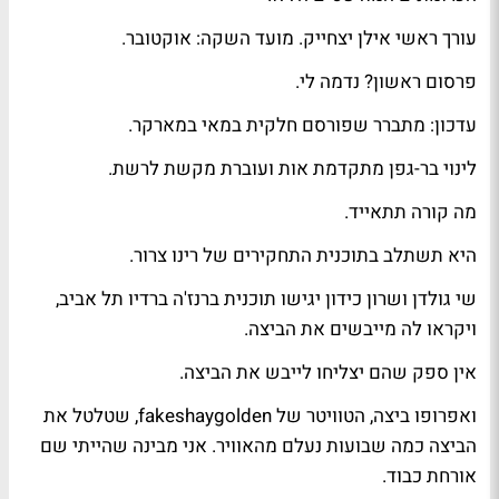
עורך ראשי
אילן יצחייק
. מועד השקה: אוקטובר.
פרסום ראשון
? נדמה לי.
עדכון: מתברר שפורסם חלקית במאי
במארקר
.
לינוי בר-גפן
מתקדמת אות ועוברת מ
קשת
ל
רשת
.
מה קורה
תתאייד.
היא תשתלב בתוכנית התחקירים של
רינו צרור
.
שי גולדן
ו
שרון כידון
יגישו תוכנית
ברנז'ה
ברדיו תל אביב,
ויקראו לה
מייבשים את הביצה
.
אין ספק שהם יצליחו לייבש את הביצה.
ואפרופו ביצה, הטוויטר של
fakeshaygolden
, שטלטל את
הביצה כמה שבועות נעלם מהאוויר. אני מבינה שהייתי שם
אורחת כבוד.