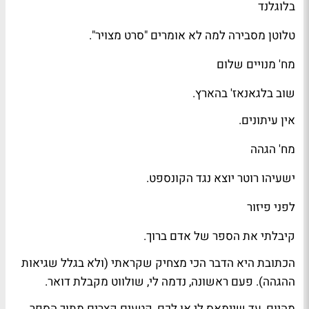
בלוגלנד
טלוטן
מסבירה למה לא אומרים "
סרט מצויר
".
מח' מנויים שלום
שוב בלגאנאז' ב
הארץ
.
אין עיתונים.
מח' הגהה
ישעיהו רוטר
יוצא נגד הקונספט.
לפני פיזור
קיבלתי את הספר של
אדם ברוך
.
הכתובת היא הדבר הכי מצחיק שקראתי (ולא בגלל שגיאות
ההגהה). פעם ראשונה, נדמה לי, ש
ולווט
מקבלת דואר.
מהיום, עד שיימאס לי או לכם, קטעים קצרים מתוך הספר,