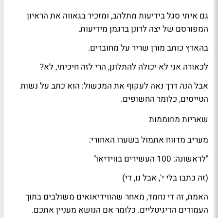
גם
איתי סגל
ב
ידיעות
מתלהב, ומזכיר בגאווה את הראיון
המפורסם של יצה לרונן ברגמן מידיעות.
ב
הארץ
כותב
מורן שריר
על
מחוברים
.
לכאורה אני לא יכולה להתלונן, הרי לזה חיכיתי, לא?
אבל הנה דרך נאה לעקוף את המכשול: הוא כתב על נשות
הטייסים, כלומר ה
חשופים
.
שאריות מחוממות
מעריב
מדווח אתמול בשערו האחורי:
"לראשונה: 100 העשירים בווידיאו"
(זה כתבו בלי י', אבל נו, די)
האמת, זה די נחמד, מאחר שהווידיאואים
משולבים
בתוך
העמודים הדיגיטליים. כלומר אם הנושא מעניין אתכם.