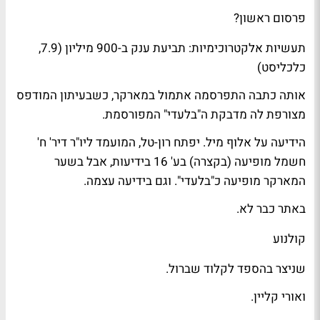
פרסום ראשון?
תעשיות אלקטרוכימיות:
תביעת ענק
ב-900 מיליון (7.9,
כלכליסט
)
אותה כתבה התפרסמה אתמול ב
מארקר
, כשבעיתון המודפס
מצורפת לה מדבקת ה"בלעדי" המפורסמת.
הידיעה על אלוף מיל.
יפתח רון-טל
, המועמד ליו"ר דיר' ח'
חשמל מופיעה (בקצרה) בע' 16 ב
ידיעות
, אבל בשער
המארקר מופיעה כ"בלעדי". וגם בידיעה עצמה.
באתר כבר
לא
.
קולנוע
שניצר
ב
הספד
לקלוד שברול.
ו
אורי קליין
.