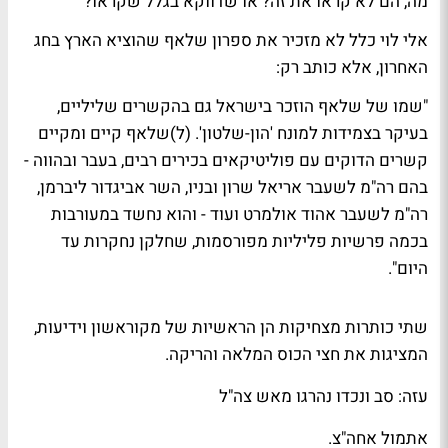
מה, הם לא קראו את
זה
? או שדווקא בגלל שקראו?
אלי לוי
כלל לא מזכיר את ספרון שלאף שהוציא
הארץ
בחג
האחרון, אלא כותב רק:
"שמו של שלאף הוזכר בישראל גם בהקשרים שליליים,
בעיקר בצמידות למונח 'הון-שלטון'. (ל)שלאף קיים ומקיים
קשרים הדוקים עם פוליטיקאים בכירים רבים, בעבר ובהווה -
בהם רה"מ לשעבר אריאל שרון ובניו, השר אביגדור ליברמן,
רה"מ לשעבר אהוד אולמרט ועוד - והוא נחשד במעורבות
בכמה פרשיות פליליות מפורסמות, שחלקן נחקרות עד
היום".
שתי כותרות מצחיקות הן הראשיות של
מקוראשון
ו
ידיעות
,
המציגות את חצי הכוס המלאה והריקה.
עזה: סב ונכדו נהרגו מאש צה"ל
אתמול אחה"צ.