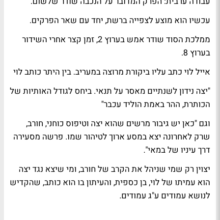
עבודה ערבית
: הפרק המדובר על ה
נכבה
שודר שלשום.
עכשיו הוא מוצע לצפייה ברשת, יחד עם
שאר
הפרקים.
ממלכת הסוד
שודר אמש ב
ערוץ 2
, זמן קצר אחרי השידור
ב
ערוץ 8
.
אייל לוי
כתב עליו
ביקורת מרוצה
ב
מעריב
. בין היתר כותב לוי
"יצה נידון לשנתיים מאסר על תנאי. ביחס לגודל האותיות של
הכותרת, ההר באמת הוליד עכבר"
וגם "כאן יש גיבור מרשים שהוא יצה וטיפוס כוחני, חורב,
שרק לאחרונה יצא במסע ארוך לטיהור שמו. פרשה מסעירה
דרך עיניו של במאי".
יצוין רק שמי שניהל את הקרב של חורב, ומי שיצא נגד יצה
הוא עמיתו של לוי,
בן כספית
, והעיתון בו הוא כותב, שהקדיש
לנושא עמודים ע"ג עמודים.