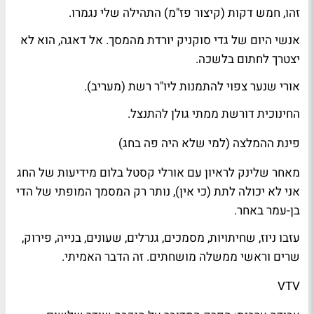
זהו, חמש דקות (קיצור פז"מ) התהילה שלי נגמרו.
אנשי היום
של
גדי סוקניק
יורדת מהמסך. אל דאגה, הוא לא
יצטרך לחתום בלשכה.
אורי שנער
צפוי להתמנות ליו"ר
רשת
(
מעריב
).
החינוכית
דורשת מ
מתי גולן
להתנצל.
פינת ההמלצה (למי שלא היה פה בחג)
מאחר שלינק לראיון עם
אורלי קסטל בלום
מ
ידיעות
של החג
אני לא יכולה לתת (כי אין), נותר רק המסמך ה
מופתי
של
הדי
בן-עמר
ב
אחר
.
עזבו ניוז, שחיתויות, מסמכים, גנרלים, שעונים, בנייה, פירוק,
שרים וראשי ממשלה מושחתים. זה הדבר האמיתי.
VTV