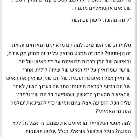
שנראים אקטואליים מתמיד.
"
לינוק מהשד, לישון עם השד
טלוויזיה, שני הערוצים. למה הם מראיינים ומארחים זה את
זה נון-סטופ? למה זה מ
מבט
מרואין על יד זה מ
תיק תקשורת
,
והאישה של
יומן תרבות
מרואיינת על ידי האיש של יום
שישי, שמרואיין על ידי האיש של שיחה לילית, אחרי
שרואיין אצל האיש מהתוכנית של יום שני, שראיין את האיש
של יום רביעי לקראת תוכניתו החדשה בערוץ השני, לאחר
שהאישה מהערוץ הראשון, שהופיעה כל יום שני ולמדנו
עליה הכל, הופיעה אצלו ביום חמישי כדי להציג את 'עולמה
הפנימי האמיתי'?
למה אנשי הטלוויזיה מראיינים את עצמם, זה אצל זה, ללא
הפוגה? בגלל שלשול אוראלי, בגלל שלוש תשוקות