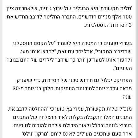
'טלית תקשורת' היא הבעלים של ערוץ ג'וניור, שלאחרונה ציין
100 אלף מנויים חודשיים. החברה החליטה לדובב מחדש את
3 הסדרות הנוסטלגיות.
בערוץ טוענים כי המטרה היא לשמור "על הקסם הנוסטלגי
שבדיבוב המקורי", אבל יחד עם זאת, "לחדש אותו מעט
ולהפוך אותו למעודכן יותר כך שידבר לילדים של היום בגובה
העיניים".
הפרויקט יכלול גם חידוש טכני של הסדרות, כדי שיעניק
מראה עדכני יותר לתוכניות הוותיקות, חלקן בני יותר מ-30
שנה.
מנכ"ל 'טלית תקשורת', עמרי בץ, טוען כי "ההחלטה לדבב את
התכנים האלו התקבלה בקלות לאור ההצלחה של התכנים
בערוץ ג'וניור ובכלל ולאור היכולת שלהם להוכיח לנו פעם
אחר פעם שתכנים מעולים לא נס ליחם. 'מרקו', 'נילס'