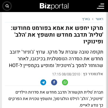
ראשי
בארץ
מרקו יחפש את אמא בפורמט מחודש:
'טלית' תדבב מחדש ותשפץ את 'הלב'
ופינוקיו
תקופה טובה עוברת על מרקו. ערוץ 'ג'וניור' ידובב
מחדש את הסדרה הנוסטלגית בכיכובו, לאחר
שהוחזר למסך ב'חינוכית' ומופיע בקמפיין ל-HOT
אלכסנדר כץ
|
08/08/2010 17:15
חברת 'טלית תקשורת' תדבב מחדש את סדרות הילדים
'פינוקיו', 'הלב' ו'נילס הולגרסון', ותשפץ טכנית את הפרקים
כך נודע לאייס.