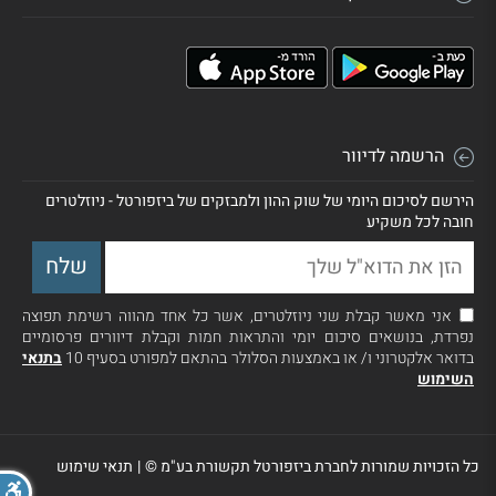
הרשמה לדיוור
הירשם לסיכום היומי של שוק ההון ולמבזקים של ביזפורטל - ניוזלטרים
חובה לכל משקיע
אני מאשר קבלת שני ניוזלטרים, אשר כל אחד מהווה רשימת תפוצה
נפרדת, בנושאים סיכום יומי והתראות חמות וקבלת דיוורים פרסומיים
בדואר אלקטרוני ו/ או באמצעות הסלולר בהתאם למפורט בסעיף 10
בתנאי
השימוש
כל הזכויות שמורות לחברת ביזפורטל תקשורת בע"מ ©
|
תנאי שימוש