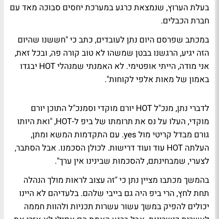
בעלת הערוץ, שנמצאת כרגע במערכת יחסים סבוכה מאד עם
חברת הכבלים.
במכתב שפרסם היום נתן לעובדים, כתב כי "חששנו שהיום
הזה יגיע, הרגשנו בבטן שמשהו לא טוב קורה פה, ובכל זאת,
אני מודה, הייתי אופטימי. לא האמנתי שמנהלי HOT יבגדו
באמון של מאות אלפי לקוחות".
לדברי נתן, מנכ"ל HOT יורם מוקדי וסמנכ"ל התוכן יורם
מוקדי, העלו על נס את תרומתו של ביפ ל-HOT, "ואת היותו
גורם מבדל קריטי מול yes. עם התקדמות המשא ומתן,
העלתה HOT עוד ועוד דרישות. לכולן הסכמנו. אבל הסתבר,
לצערי, שמבחינתם, להסכמות שבינינו אין ערך".
בהמשך מכתבו מציין נתן כי "זה עצוב לראות מולך הנהלה
תחת לחץ, הרי ביפ היה גם בייבי שלהם. בלעדיהם לא היינו
יכולים להפיק במשך עשור עשרות תכניות ולהוות חממה