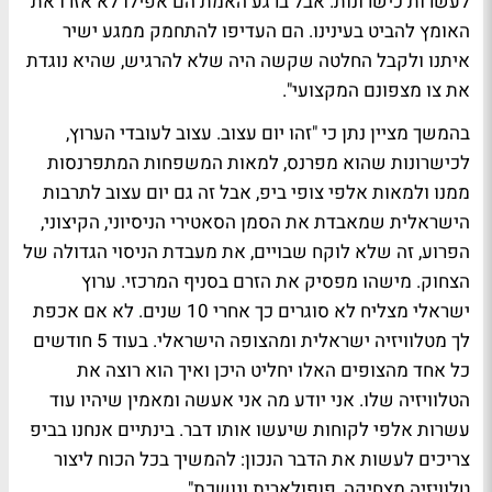
לעשרות כישרונות. אבל ברגע האמת הם אפילו לא אזרו את
האומץ להביט בעינינו. הם העדיפו להתחמק ממגע ישיר
איתנו ולקבל החלטה שקשה היה שלא להרגיש, שהיא נוגדת
את צו מצפונם המקצועי".
בהמשך מציין נתן כי "זהו יום עצוב. עצוב לעובדי הערוץ,
לכישרונות שהוא מפרנס, למאות המשפחות המתפרנסות
ממנו ולמאות אלפי צופי ביפ, אבל זה גם יום עצוב לתרבות
הישראלית שמאבדת את הסמן הסאטירי הניסיוני, הקיצוני,
הפרוע, זה שלא לוקח שבויים, את מעבדת הניסוי הגדולה של
הצחוק. מישהו מפסיק את הזרם בסניף המרכזי. ערוץ
ישראלי מצליח לא סוגרים כך אחרי 10 שנים. לא אם אכפת
לך מטלוויזיה ישראלית ומהצופה הישראלי. בעוד 5 חודשים
כל אחד מהצופים האלו יחליט היכן ואיך הוא רוצה את
הטלוויזיה שלו. אני יודע מה אני אעשה ומאמין שיהיו עוד
עשרות אלפי לקוחות שיעשו אותו דבר. בינתיים אנחנו בביפ
צריכים לעשות את הדבר הנכון: להמשיך בכל הכוח ליצור
טלוויזיה מצחיקה, פופולארית ונושכת".