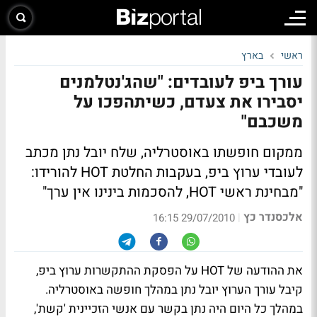
ראשי
בארץ
עורך ביפ לעובדים: "שהג'נטלמנים
יסבירו את צעדם, כשיתהפכו על
משכבם"
ממקום חופשתו באוסטרליה, שלח יובל נתן מכתב
לעובדי ערוץ ביפ, בעקבות החלטת HOT להורידו:
"מבחינת ראשי HOT, להסכמות בינינו אין ערך"
אלכסנדר כץ
|
29/07/2010 16:15
את ההודעה של HOT על הפסקת ההתקשרות ערוץ ביפ,
קיבל עורך הערוץ יובל נתן במהלך חופשה באוסטרליה.
במהלך כל היום היה נתן בקשר עם אנשי הזכיינית 'קשת',