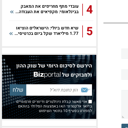
4
עובדי מתף מחריפים את המאבק
בבינלאומי: מקפיאים את העבודה...
5
שיא חדש ביולי: הישראלים הוציאו
1.77 מיליארד שקל ביום בכרטיסי...
הירשם לסיכום היומי של שוק ההון
ולמבזקים של
אני מאשר קבלת ניוזלטרים ודיוורים פרסומיים
בדואר אלקטרוני ו/או באמצעות הסלולר בהתאם
למפורט בסעיף 10 בתנאי השימוש