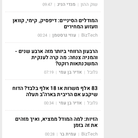
שוק ההון
מנדי הניג
09:47
|
|
המודלים הסיניים: דיפסיק, קימי, קוואן
וזעזוע המחירים
BizTech
עוזי גרסטמן
00:24
|
|
הרבעון הרווחי ביותר מזה ארבע שנים -
והמניה צנחה: מה קרה לענקית
המשכנתאות רוקט?
גלובל
אדיר בן עמי
07:19
|
|
83 אלף משרות או 18 אלף בלבד? הדוח
שיקבע אם הריבית בארה"ב תעלה
גלובל
אדיר בן עמי
00:34
|
|
הזיות: למה המודל ממציא, ואיך מזהים
את זה בזמן
BizTech
עמית בר
00:28
|
|