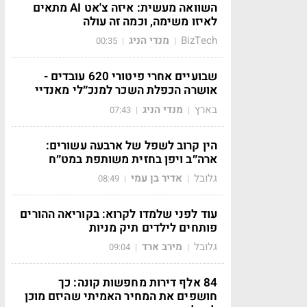
השוואה מעשית: איזה צ'אט AI מתאים
לאיזו משימה, וכמה זה עולה
BizTech
מנדי הניג
00:35
|
|
שבועיים אחרי פיטורי 620 עובדים -
אושרה הכפלת השכר למנכ״לי מאנדיי
בארץ
מנדי הניג
07:43
|
|
הין קרוב לשפל של ארבעה עשורים:
ארה״ב ויפן בחזית משותפת במט״ח
גלובל
אדיר בן עמי
08:49
|
|
עוד לפני שלמדו לקרוא: בקוריאה ההורים
פותחים לילדים תיק מניות
גלובל
מירב ארד
09:04
|
|
84 אלף דירות מחפשות קונה: כך
חושפים את המחיר האמיתי שהיזם מוכן