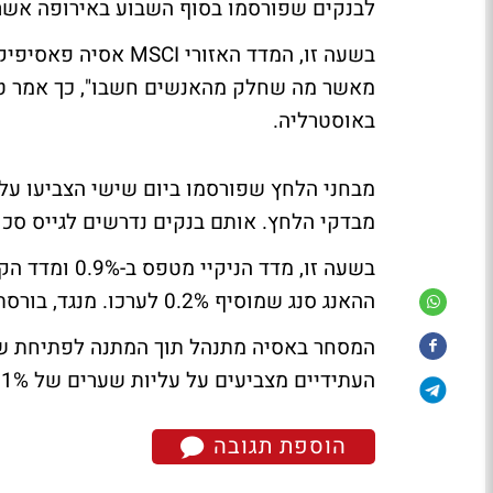
לבנקים שפורסמו בסוף השבוע באירופה אשר
באוסטרליה.
מבדקי הלחץ. אותם בנקים נדרשים לגייס סכום של 4.5 מיליארד דולר כ
ההאנג סנג שמוסיף 0.2% לערכו. מנגד, בורסת שנחאי נסחרת בטריטוריה השלילית ומאבדת 0.5%.
המסחר באסיה מתנהל תוך המתנה לפתיחת שבו
העתידיים מצביעים על עליות שערים של 0.1% בממוצע בפתיחת המסחר.
הוספת תגובה