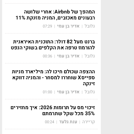
המהפך של Airbnb: אחרי שלושה
רבעונים מאכזבים, המניה מזנקת 11%
גלובל
אדיר בן עמי
07:29
|
|
ברנט מעל 82 דולר: התוכנית האיראנית
להורמוז טרפה את הקלפים בשוקי הנפט
גלובל
אדיר בן עמי
00:36
|
|
ההצפה שכולם חיכו לה: מיליארד מניות
ספייסX שוחררו למסחר - והמניה דווקא
זינקה
גלובל
אדיר בן עמי
01:00
|
|
זיכוי מס על תרומות 2026: איך מחזירים
35% מכל שקל שתרמתם
קריירה
ענת גלעד
00:24
|
|