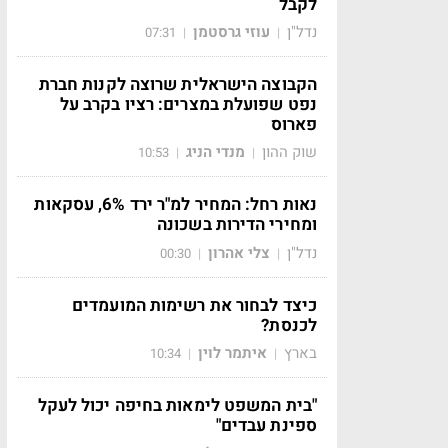
לקבל
נדל"ן
עוזי גרסטמן
07:31
|
|
הקבוצה הישראלית שרוצה לקנות חברת
נפט שפועלת במצרים: רציו בקרב על
פארוס
שוק ההון
מנדי הניג
10:53
|
|
נאות רחל: המחיר למ"ר ירד 6%, עסקאות
ומחירי הדירות בשכונה
נדל"ן
צלי אהרון
00:30
|
|
כיצד לבחור את רשימות המועמדים
לכנסת?
בארץ
איתמר לוין
10:34
|
|
"בית המשפט לימאות בחיפה יכול לעקל
ספינת עבדים"