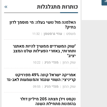
ה
כותרות מתגלגלות
האלמנה מול נושי בעלה: מי מוסמך לדון
בתיק?
משפט
עוזי גרסטמן
11:32
|
|
"שוק המשרדים ממשיך להיות מאתגר
ותחרותי, באזורי הפעילות שלנו המצב
יציב"
שוק ההון
מנדי הניג
10:22
|
|
אמריקה ישראל קונה 49% מפרויקט
קריניצי: השווי שנגזר והמשמעות לאב-גד
שוק ההון
מנדי הניג
09:55
|
|
נקסט ויז'ן חצתה 205 מיליון דולר
בהזמנות מתחילת השנה