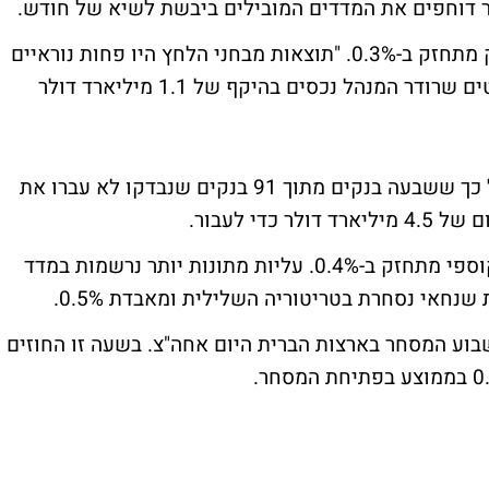
 דוחפים את המדדים המובילים ביבשת לשיא של חודש.
בשעה זו, המדד האזורי MSCI אסיה פאסיפיק מתחזק ב-0.3%. "תוצאות מבחני הלחץ היו פחות נוראיים
מאשר מה שחלק מהאנשים חשבו", כך אמר טים שרודר המנהל נכסים בהיקף של 1.1 מיליארד דולר
מבחני הלחץ שפורסמו ביום שישי הצביעו על כך ששבעה בנקים מתוך 91 בנקים שנבדקו לא עברו את
די לעבור.
בשעה זו, מדד הניקיי מטפס ב-0.9% ומדד הקוספי מתחזק ב-0.4%. עליות מתונות יותר נרשמות במדד
ע המסחר בארצות הברית היום אחה"צ. בשעה זו החוזים