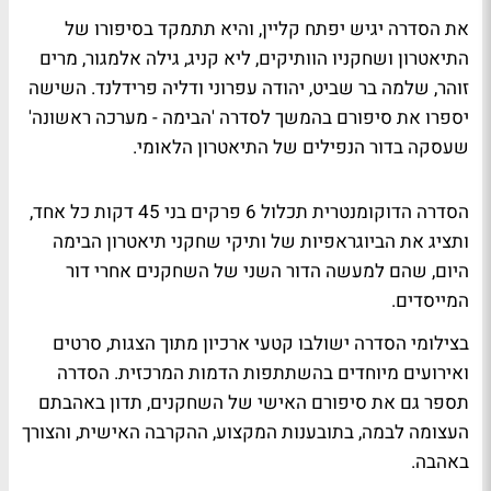
את הסדרה יגיש יפתח קליין, והיא תתמקד בסיפורו של
התיאטרון ושחקניו הוותיקים, ליא קניג, גילה אלמגור, מרים
זוהר, שלמה בר שביט, יהודה עפרוני ודליה פרידלנד. השישה
יספרו את סיפורם בהמשך לסדרה 'הבימה - מערכה ראשונה'
שעסקה בדור הנפילים של התיאטרון הלאומי.
הסדרה הדוקומנטרית תכלול 6 פרקים בני 45 דקות כל אחד,
ותציג את הביוגראפיות של ותיקי שחקני תיאטרון הבימה
היום, שהם למעשה הדור השני של השחקנים אחרי דור
המייסדים.
בצילומי הסדרה ישולבו קטעי ארכיון מתוך הצגות, סרטים
ואירועים מיוחדים בהשתתפות הדמות המרכזית. הסדרה
תספר גם את סיפורם האישי של השחקנים, תדון באהבתם
העצומה לבמה, בתובענות המקצוע, ההקרבה האישית, והצורך
באהבה.