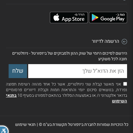
הרשמה לדיוור
הירשם לסיכום היומי של שוק ההון ולמבזקים של ביזפורטל - ניוזלטרים
חובה לכל משקיע
אני מאשר קבלת שני ניוזלטרים, אשר כל אחד מהווה רשימת תפוצה
נפרדת, בנושאים סיכום יומי והתראות חמות וקבלת דיוורים פרסומיים
בדואר אלקטרוני ו/ או באמצעות הסלולר בהתאם למפורט בסעיף 10
בתנאי
השימוש
כל הזכויות שמורות לחברת ביזפורטל תקשורת בע"מ ©
|
תנאי שימוש