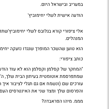
במעריב וב
ישראל היום
.
הודעה אישית לשלי יחימוביץ'
אלי ציפורי
קורא ב
גלובס
ל
שלי יחימוביץ'
שתק
המנהלים.
הוא טוען שהשכר המופרך שנגדו נזעקה יחימ
כותב ציפורי:
"המחקר של קסלמן וקסלמן הוא לא עוד הודעת
שמתפרסמת אוטומטית בעיתון הבית שלך, ה'פ
עורכים שם (ונשמח אם גם תגלי לציבור איך ה
והפרסום שלך ומצד שני את האינטרסים העס
מממ. מיהו הפראבדה?