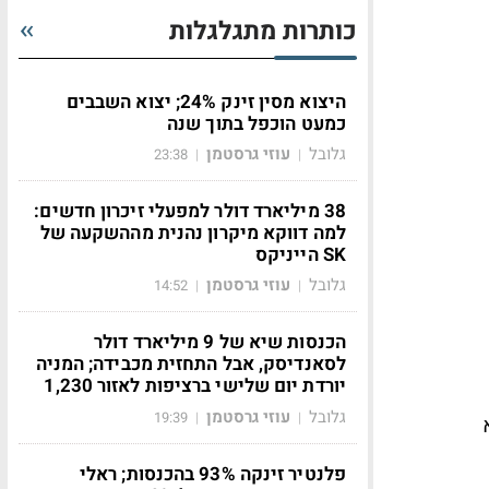
כותרות מתגלגלות
היצוא מסין זינק 24%; יצוא השבבים
כמעט הוכפל בתוך שנה
גלובל
עוזי גרסטמן
23:38
|
|
38 מיליארד דולר למפעלי זיכרון חדשים:
למה דווקא מיקרון נהנית מההשקעה של
SK הייניקס
גלובל
עוזי גרסטמן
14:52
|
|
הכנסות שיא של 9 מיליארד דולר
לסאנדיסק, אבל התחזית מכבידה; המניה
יורדת יום שלישי ברציפות לאזור 1,230
גלובל
עוזי גרסטמן
19:39
|
|
פלנטיר זינקה 93% בהכנסות; ראלי