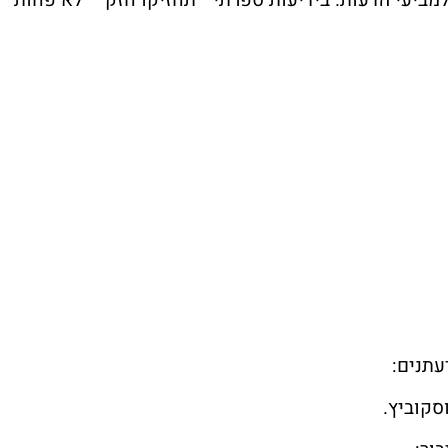
למביעי הדעות. בידיעות ספרתי –תחזיקו חזק – לא פחות
עתנים:
סקוביץ
.