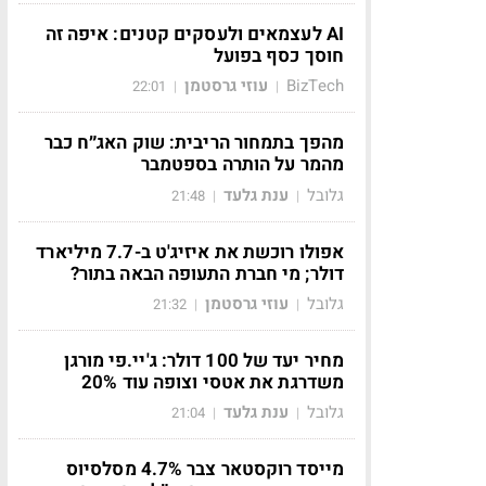
AI לעצמאים ולעסקים קטנים: איפה זה
חוסך כסף בפועל
BizTech
עוזי גרסטמן
22:01
|
|
מהפך בתמחור הריבית: שוק האג״ח כבר
מהמר על הותרה בספטמבר
גלובל
ענת גלעד
21:48
|
|
אפולו רוכשת את איזיג'ט ב-7.7 מיליארד
דולר; מי חברת התעופה הבאה בתור?
גלובל
עוזי גרסטמן
21:32
|
|
מחיר יעד של 100 דולר: ג'יי.פי מורגן
משדרגת את אטסי וצופה עוד 20%
גלובל
ענת גלעד
21:04
|
|
מייסד רוקסטאר צבר 4.7% מסלסיוס