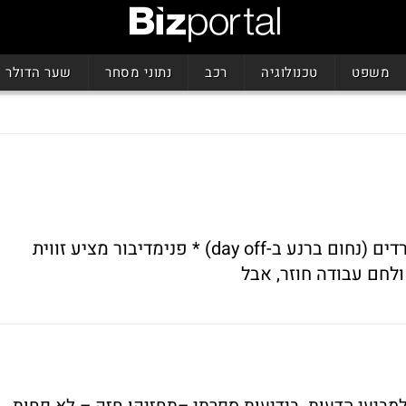
משפט
טכנולוגיה
רכב
נתוני מסחר
שער הדולר
ידיעות גייס המון פובליציסטים לפרשת החרדים (נחום ברנע ב-day off) * פנימדיבור מציע זווית
ולחם עבודה חוזר, אבל