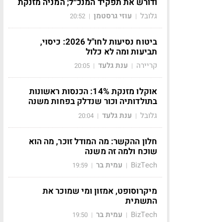
ודורש את תפקיד המנכ״ל; המניה מזנקת
גלובל
עוזי גרסטמן
20:52
|
|
ביטוח נסיעות לחו"ל 2026: כיסוי,
תביעות ומה לא כלול
קריירה
ענת גלעד
20:05
|
|
אוקלו מזנקת 14%: הכנסות ראשונות
בתולדותיה וכור שנדלק בפחות משנה
גלובל
ענת גלעד
20:04
|
|
חלון ההקשר: מה המודל זוכר, מה הוא
שוכח ולמה זה משנה
BizTech
עמית בר
19:59
|
|
מיקרוסופט, אמזון ומי שמוכר את
התשתית
BizTech
עמית בר
19:50
|
|