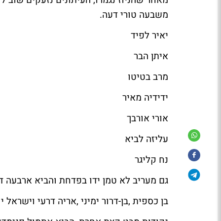
מאחר שהניוז נגמרו, העיתונים נזעקים שוב ל
משבעה טורי דעה.
יאיר לפיד
איתן הבר
מרב בטיטו
ידידיה מאיר
אורי אורבך
עליזה לביא
נח קליגר
גם מעריב לא טמן ידו בפדחת והביא ארבעה ד
בן כספית
,
בן-דרור ימיני
,
אריה דרעי
ו
ישראל יו