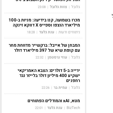
גלובל
צוות גלובל
23:08
|
|
מכרו בשמועה, קנו בידיעה: מניות ב-100
מיליארד הוצפו וספייס X דווקא זינקה
ניתוחים ודעות
ענת גלעד
18:28
|
|
המבחן של אייבל: ברקשייר מדווחת מחר
עם קופת שיא של 397 מיליארד דולר
גלובל
עוזי גרסטמן
22:32
|
|
ירייה ב-5 דולרים: הצבא האמריקאי
ישקיע 400 מיליון דולר בלייזר נגד
רחפנים
גלובל
עמית בר
22:26
|
|
מטא, xAI והמודלים הפתוחים
BizTech
ענת גלעד
22:01
|
|