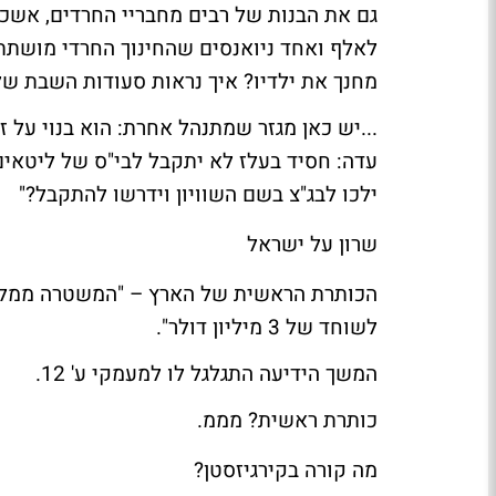
גם את הבנות של רבים מחבריי החרדים, אשכנ
לאלף ואחד ניואנסים שהחינוך החרדי מושתת 
מחנך את ילדיו? איך נראות סעודות השבת של
...יש כאן מגזר שמתנהל אחרת: הוא בנוי על ז
עדה: חסיד בעלז לא יתקבל לבי"ס של ליטאים, 
ילכו לבג"צ בשם השוויון וידרשו להתקבל?"
שרון על ישראל
הכותרת הראשית של
הארץ
– "המשטרה ממלי
לשוחד של 3 מיליון דולר".
המשך הידיעה
התגלגל לו למעמקי ע' 12.
כותרת ראשית? מממ.
מה קורה בקירגיזסטן?