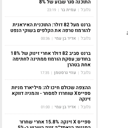
התוכנה סגר שבוע של 8%
גלובל
עמית בר
23:19
|
|
ברנט מעל 82 דולר: התוכנית האיראנית
להורמוז טרפה את הקלפים בשוקי הנפט
גלובל
אדיר בן עמי
00:36
|
|
ברנט סביב 82 דולר אחרי זינוק של 18%
בחודש; עסקת הורמוז ממתינה לחתימה
אחת בטהרן
גלובל
עוזי גרסטמן
17:35
|
|
ההצפה שכולם חיכו לה: מיליארד מניות
ספייסX שוחררו למסחר - והמניה דווקא
זינקה
גלובל
אדיר בן עמי
01:00
|
|
ספייס X זינקה 15.8% אחרי שחרור
המניות; הנאסד״ק זינק השבוע ב-5%