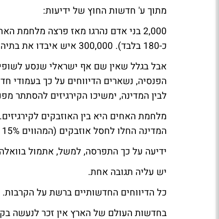
מתוך ע' חדשות החוץ של
ידיעות
:
2,000 בני אדם נהרגו מאז פרצה מלחמת 
כ-180 בלבד). 300,000 איש איבדו את בתיהם.
אבל בגלל שאין שם אף ישראלי שנסע לשופינ
הפנסיה, נשארים הדיווחים על כך בעמודי חדש
לבין המדינה, ימשיכו הקירגיזים להסתתר מפנ
המדינה החלו לחסל אוזבקים (המהווים 15% מאוכלוסיית המדינה) ולהצית בתי עסק שלהם.
ידיעה על כך התפרסה, למשל, אתמול ב
וואלה
יש עליה תגובה אחת.
כל הדיווחים
החדשותיים ברשת על הקרבות.
בחדשות העולם של
הארץ
אין זכר לנעשה בקיר