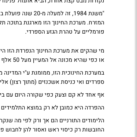
נקודות מבט קצת אחרת, הביא אתמול
פנימדי
"משנת 1984, זה למע
המזרח. מערכת החינוך הזו מארגנת בתוכה תלמו
פורמליים על טהרת הגזע הספרדי.
מי שהקים את מערכת החינוך הנפרדת הזו היא
או כפי שהיא מכונה אל המעיין מעל 50 אלף תלמידים אך ורק ספרדים.
ספרדים ואי כניסת אשכנזים (מתוך רצון) אליה
אף אחד לא קם וצעק כפי שקורה היום עם בי
ההפרדה היא כמובן לא רק במוצא התלמידים ה
הלימודים התורניים הם אך ורק לפי מה שנקרא
החובשות רק כיסוי ראש ואסור להן לחבוש פ