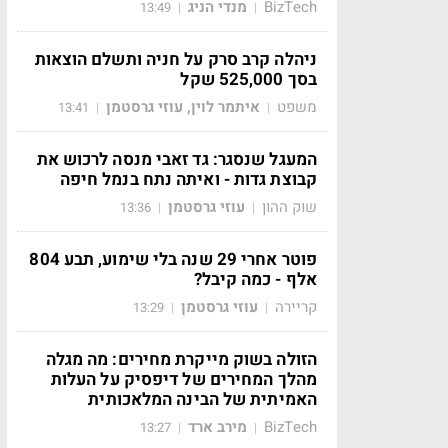
BizTech
מנדי הניג
13:49
|
|
ניהלה קרב סרק על חניה ותשלם הוצאות
בסך 525,000 שקל
משפט
איתמר לוין, עוזי גרסטמן
13:41
|
|
המעגל שנסגר: גד זאבי מנסה לרכוש את
קבוצת גדות - ואיתה נתח בנמל חיפה
שוק ההון
עוזי גרסטמן
13:36
|
|
פוטר אחרי 29 שנה בלי שימוע, תבע 804
אלף - כמה קיבל?
קריירה
עוזי גרסטמן
13:29
|
|
הזולה בשוק מייקרת מחירים: מה מגלה
מהלך המחירים של דיפסיק על העלות
האמיתית של הבינה המלאכותית
BizTech
מירב ארד
13:27
|
|