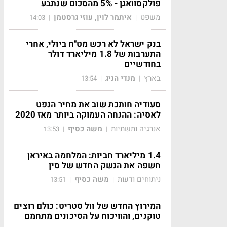
פולקסוואגן - 5% מהסכום שנתבע
משפט
איתמר לוין, עוזי גרסטמן
14:03
|
|
בנק ישראל לא רכש מט"ח ביולי, אחרי
התערבות של 1.8 מיליארד דולר
בחודשיים
בארץ
מנדי הניג
13:54
|
|
סעודיה חותכת שוב את מחיר הנפט
לאסיה: ההנחה העמוקה ביותר מאז 2020
אנרגיה ותשתיות
משה כסיף
13:53
|
|
1.4 מיליארד חביות: המלחמה באיראן
חשפה את הנשק החדש של סין
ניתוחים ודעות
משה כסיף
13:51
|
|
המירוץ החדש של וול סטריט: כולם רוצים
טוקנים, והוויכוח על הסיכונים מתחמם