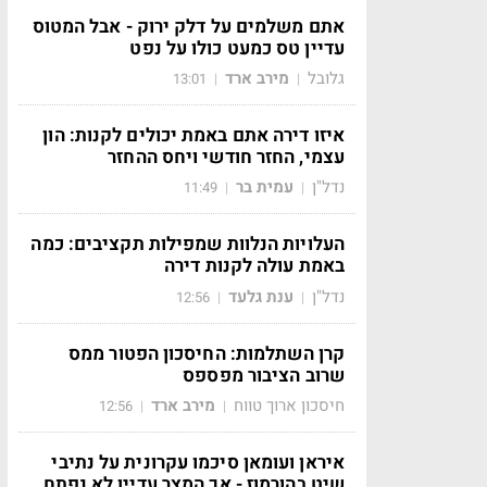
אתם משלמים על דלק ירוק - אבל המטוס
עדיין טס כמעט כולו על נפט
גלובל
מירב ארד
13:01
|
|
איזו דירה אתם באמת יכולים לקנות: הון
עצמי, החזר חודשי ויחס ההחזר
נדל"ן
עמית בר
11:49
|
|
העלויות הנלוות שמפילות תקציבים: כמה
באמת עולה לקנות דירה
נדל"ן
ענת גלעד
12:56
|
|
קרן השתלמות: החיסכון הפטור ממס
שרוב הציבור מפספס
חיסכון ארוך טווח
מירב ארד
12:56
|
|
איראן ועומאן סיכמו עקרונית על נתיבי
שיט בהורמוז - אך המצר עדיין לא נפתח