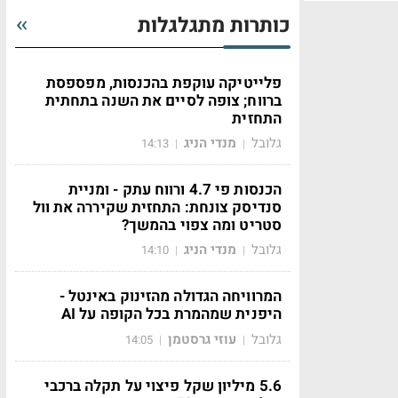
כותרות מתגלגלות
פלייטיקה עוקפת בהכנסות, מפספסת
ברווח; צופה לסיים את השנה בתחתית
התחזית
גלובל
מנדי הניג
14:13
|
|
הכנסות פי 4.7 ורווח עתק - ומניית
סנדיסק צונחת: התחזית שקיררה את וול
סטריט ומה צפוי בהמשך?
גלובל
מנדי הניג
14:10
|
|
המרוויחה הגדולה מהזינוק באינטל -
היפנית שמהמרת בכל הקופה על AI
גלובל
עוזי גרסטמן
14:05
|
|
5.6 מיליון שקל פיצוי על תקלה ברכבי