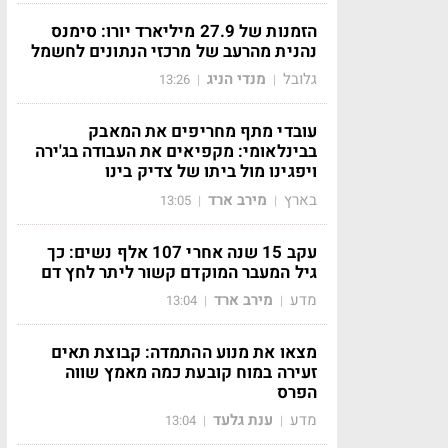
הזמנות של 27.9 מיליארד יורו: סימנס
נהנית מהרעב של מרכזי הנתונים לחשמל
גלובל
מנדי הניג
13:26
|
|
עובדי מתף מחריפים את המאבק
בבינלאומי: מקפיאים את העבודה בג'ירה
ויפגינו מול ביתו של צדיק בינו
בארץ
מירב ארד
13:05
|
|
עקב 15 שנה אחרי 107 אלף נשים: כך
גיל המעבר המוקדם קשור ליתר לחץ דם
מדע
מירב ארד
13:04
|
|
מצאו את מנוע ההתמדה: קבוצת תאים
זעירה במוח קובעת כמה מאמץ שווה
הפרס
מדע
ענת גלעד
13:04
|
|