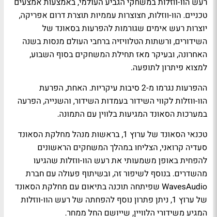
רעש הוו-ווזלות במשחקי הגביע העולמי, באמצעות אמצעים
טכניים. הוו-ווזלות, חצוצרות עממיות תוצרת דרום אפריקה,
יוצרות רעש אימים שגורמות להפרעות בסאונד של
השידורים, ורשתות הטלוויזיה ברחבי העולם מנסות בשנה
האחרונה, ובעיקר מאז תחילת המשחקים בסוף השבוע,
למצוא פיתרון לתופעה.
ההפרעות נגרמו מ-2 סיבות עיקריות. האחת, הפרעת
הוו-ווזלות לקווי השידור בעמדות השידור, והשנייה, הפרעה
במערכות הסאונד המגיעות בלווין עם התמונה.
טכנאי הסאונד של ערוץ 1, בראשות מנהל מחלקת הסאונד
סעדיה קרואני, הצליחו במהלך המשחקים הראשונים
להפחית באופן משמעותי את רעש הוו-ווזלות שהגיעו
מהשדרים. בנוסף לשיפור זה, ובשיתוף פעולה עם חברת
WavesAudio שפיתחה תוכנה בתיאום עם מחלקת הסאונד
של ערוץ 1, ניתן פתרון נוסף להפחתה של רעש הוו-ווזלות
המגיע משידורי הלוויין, שייושם החל ממחר.