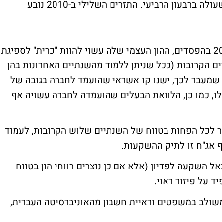
להמשיך במידה ואכן החברה תמשיך במגמה שעולה ברבעון הרביעי. התזרים השלילי ב-2010 נובע
יש לציין שגם אם החברה תסיים את שנת 2010 בהפסדים, ההון העצמי שלה עשוי להוות "כרית" לספיגת
ם הקרובות (ככל שניתן ללמוד מהשנתיים האחרונות בהן
 ש"ח). יש לציין שמעבר לכך, ישנו קו אשראי שהועמד לחברה בגובה של
 0.3 מיליון מתוכו נוצלו, כמו כן, הלוואת הבעלים שהועמדה לחברה עשויה אף
 לכל הפחות בטווח של השנתיים שלוש הקרובות, לעמוד
ף אג"ח זו לתיק ההשקעות.
ל השקעה לפדיון (אלא אם כן נוצרים רווחי הון בטווח
 על פיזור ראוי.
 משולב במשפטים וראיית חשבון מהאוניברסיטה העברית,