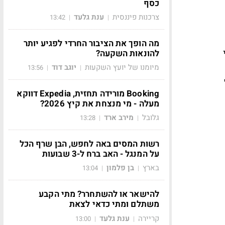
כסף
צרכנות פיננסית
ענת גלעד
13:42
|
|
מה הופך את הציבור החרדי לפגיע יותר
עי
להונאות השקעה?
מיומנו של יועץ השקעות
יוגב דוד
13:56
|
|
Booking מורידה תחזית, Expedia דווקא
מעלה - מי מנצחת את קיץ 2026?
גלובל
מירב ארד
13:28
|
|
רשות המסים באה לחפש, הבן שרף הכל
על המנגל - האב ברח ל-3 שבועות
בארץ
בן פלמון
13:04
|
|
להישאר או להשתחרר? מתי הקבע
משתלם ומתי כדאי לצאת
קריירה
ענת גלעד
13:00
|
|