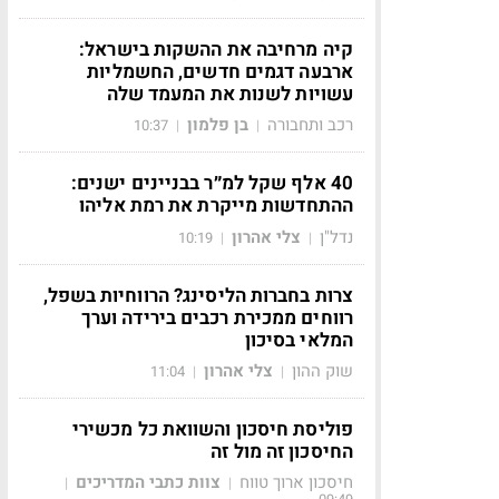
קיה מרחיבה את ההשקות בישראל:
ארבעה דגמים חדשים, החשמליות
עשויות לשנות את המעמד שלה
רכב ותחבורה
בן פלמון
10:37
|
|
40 אלף שקל למ״ר בבניינים ישנים:
ההתחדשות מייקרת את רמת אליהו
נדל"ן
צלי אהרון
10:19
|
|
צרות בחברות הליסינג? הרווחיות בשפל,
רווחים ממכירת רכבים בירידה וערך
המלאי בסיכון
שוק ההון
צלי אהרון
11:04
|
|
פוליסת חיסכון והשוואת כל מכשירי
החיסכון זה מול זה
חיסכון ארוך טווח
צוות כתבי המדריכים
|
|