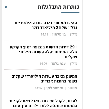
כותרות מתגלגלות
האיש מאחורי זארה שבנה אימפריית
נדל"ן של 25 מיליארד דולר
נדל"ן
בן פלמון
14:11
|
|
291 דירות חדשות במצפה רמון: הקרקע
זולה, הפיתוח יעלה עשרות מיליוני
שקלים
נדל"ן
ענת גלעד
14:09
|
|
המשק מאבד עשרות מיליארדי שקלים
בשנה בחובות אבודים
משפט
איתמר לוין
14:02
|
|
לעבוד, לקבל משכורת ואז לצאת לקניות:
המתחם שמנסה ללמד ילדים איך עובד