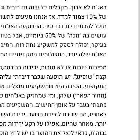
באג"ח לא ארוך, מקבלים כל שנה גם ריבית ו
תוכל להבטיח לנו דבר כזה. ההשקעה האג"חית
עושים בה "מכה" של 50% ב
בעיקר, יכולה לספק למשקיע נחת רוח. הסיב
האג"ח שלה יורד, התשלומים התקופתיים ממש
מסיבות טובות או לא טובות, ירידות בבורסה,ג
קצת "שופינג". יש תופעה שכבר דיברתי עלי
התקופתי. הסיבה היא שמשקיעים מנצלים את
(מחיר הפארי) שלהן, ומי שמחזיק באג"חים כ
כתבתי בעבר על אופן החישוב. המשקיעים מה
לאחריו, מה שגורם לירידת השער. ירידת הש
יותר. מאחר שהיום, אפילו על רקע ירידות מ
גבוהות, כדאי לנצל את המועד בו יש לחץ מוכ