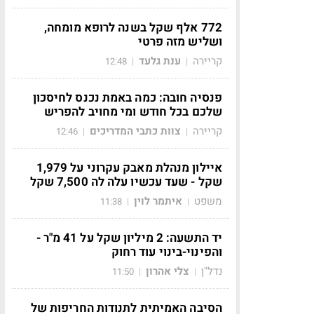
772 אלף שקל בשנה לרופא מומחה,
ושליש מזה פרטי
קריירה
ענת גלעד
12:48
|
|
פנסיה חובה: כמה באמת נכנס לחיסכון
שלכם בכל חודש ומי מחויב להפריש
קריירה
צוות כתבי המדריכים
12:46
|
|
איילון מנהלת מאבק עקרוני על 1,979
שקל - שעד עכשיו עלה לה 7,500 שקל
משפט
איתמר לוין
11:38
|
|
יד התשעה: 2 מיליון שקל על 41 מ"ר -
והפינוי-בינוי עוד רחוק
נדל"ן
צלי אהרון
11:50
|
|
הסיבה האמיתית לתנודות החריפות של