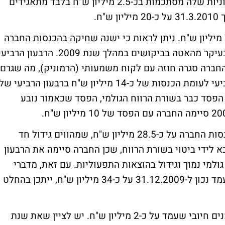
החברה אינה חברה ממונפת - ההלוואות החיצוניות שלה מסתכמות בכ-2.5 מיליון ש"ח בלבד מתאגידים
ח.
הכנסות החברה עמדו בשנת 2009 על כ-74.5 מיליון ש"ח. ניתן לראות כי ישנה שחיקה בהכנסות החברה
לעומת שנה קודמת. אולם, שחיקה זו נובעת בעיקר מהאטה בביקושים במהלך שנת 2009. הרבעון הרבי
, תוך שהחברה סגרה חוזה עם לקוח משמעותי (הרמוניק), מה שגרם
לה להכנסות של כ-29 מיליון ש"ח ברבעון הרביעי לעומת הכנסות של כ-14 מיליון ש"ח ברבעון הרביעי של
ן לראות כי ישנו הפסד כבר בשורת הרווח הגולמי, הפסד שכאמור נובע
נכון לרבעון הראשון לשנת 2010, עומדות הכנסות החברה על כ-28.5 מיליון ש"ח, שמהווים גידול חד
א לידי ביטוי בשורת הרווח, שכן החברה סיימה את הרבעון
"ח, לאור רווח גולמי נמוך וגידול בהוצאות התפעוליות. עם זאת, מדברי
החברה והן מצבר ההזמנות של החברה, אשר עמד נכון ל-31.12.2009 על כ-34 מיליון ש"ח, ייתכן בהחלט
החברה סיימה את שנת 2009 עם תזרים מזומנים חיובי שעמד על כ-2 מיליון ש"ח. יש לציין שאת שנת