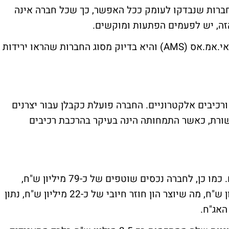
 חברות שנבדקו לעומק ככל האפשר, כך שכל חברה אינה
הזה, יש לפעמים הפתעות ומוקשים.
החברה שאני הולך לכותב עליה היום, נקראת אי.אמ.אס (AMS) והיא בדיוק מסוג החברות שהראו ירידות
כיבים אלקטרוניים. החברה פועלת כקבלן עבור יצרנים
ורת, כאשר התמחותה הינה בעיקר בהרכבת רכיבים
לחברה הון עצמי חיובי של כ-13.3 מיליון ש"ח. כמו כן, לחברה נכסים שוטפים של כ-79 מיליון ש"ח,
לעומת התחייבויות שוטפות של כ-57.5 מיליון ש"ח, מה שיוצר הון חוזר חיובי של כ-22 מיליון ש"ח, נתון
האג"ח.