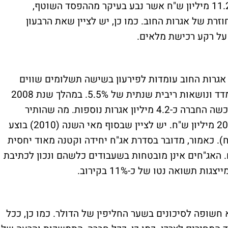
2008 סיימה החברה עם תזרים שלילי של כ-11.2 מיליון ש"ח אשר נבע בעיקר מההפסד השוטף,
זרת של אגרות החוב. כמו כן, יש לציין שאת הרבעון
על רקע רכישת מלאים.
נת 2007 כ-38 מיליון ע.נ. אגרות החוב עומדות לפירעון בשישה תשלומים שווים
ב-31.5 2010 ועד 2015. האג"חים צמודות למדד ונושאות ריבית שנתית של 5.5%. במהלך שנת 2008
רכשה החברה כ-10 מיליון ע.נ ובשנת 2009 רכשה החברה כ-4.2 מיליון אגרות נוספות. מה שהותיר
במחזור כיום, סדרה קטנה מאוד יחסית של כ-20 מיליון ש"ח. יש לציין שבסוף מאי השנה (2010) בוצע
ת מהסדרה (5.5 מיליון ש"ח). כאמור, מדובר בסדרת אג"ח יחידה וקטנה מאוד יחסית
 האג"חים אינן מובטחות בשעבודים כלשהם ונכון לכתיבת
חשופה לסיכונים בשער החליפין של הדולר. כמו כן, ככל