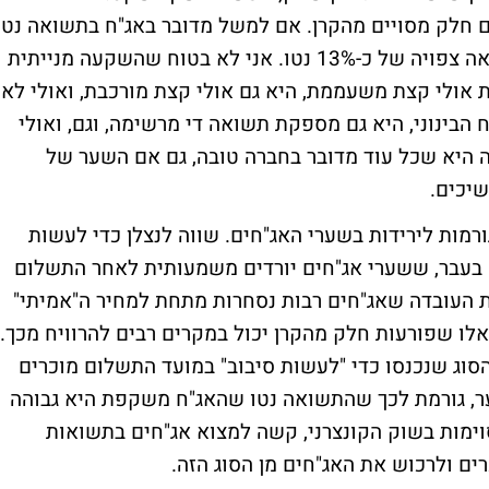
גם חלק מסויים מהקרן. אם למשל מדובר באג"ח בתשואה נטו
של 10% צמוד למדד, אז אנחנו מגיעים לתשואה צפויה של כ-13% נטו. אני לא בטוח שהשקעה מנייתית
 אולי קצת משעממת, היא גם אולי קצת מורכבת, ואולי לא
יומיים, אבל בטווח הבינוני, היא גם מספקת תשואה די מרשימה, וגם, ואולי
ה היא שכל עוד מדובר בחברה טובה, גם אם השער של
יכים.
ורמות לירידות בשערי האג"חים. שווה לנצלן כדי לעשות
ה בעבר, ששערי אג"חים יורדים משמעותית לאחר התשלום
 העובדה שאג"חים רבות נסחרות מתחת למחיר ה"אמיתי"
אלו שפורעות חלק מהקרן יכול במקרים רבים להרוויח מכך.
סוג שנכנסו כדי "לעשות סיבוב" במועד התשלום מוכרים
ער, גורמת לכך שהתשואה נטו שהאג"ח משקפת היא גבוהה
סוימות בשוק הקונצרני, קשה למצוא אג"חים בתשואות
רים ולרכוש את האג"חים מן הסוג הזה.