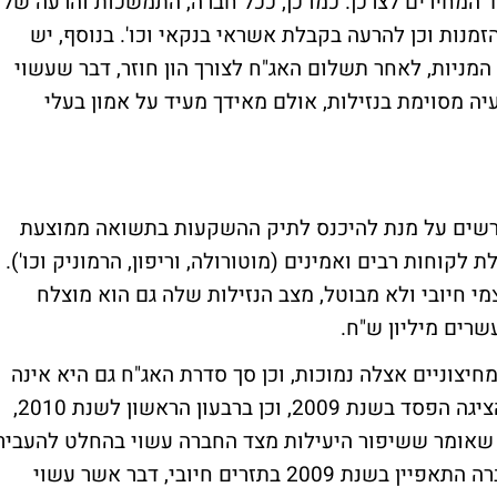
 המחירים לצרכן. כמו כן, ככל חברה, התמשכות והרעה של
מנות וכן להרעה בקבלת אשראי בנקאי וכו'. בנוסף, יש
מניות, לאחר תשלום האג"ח לצורך הון חוזר, דבר שעשוי
יה מסוימת בנזילות, אולם מאידך מעיד על אמון בעלי
רשים על מנת להיכנס לתיק ההשקעות בתשואה ממוצעת
 בעלת לקוחות רבים ואמינים (מוטורולה, וריפון, הרמוניק וכו').
צמי חיובי ולא מבוטל, מצב הנזילות שלה גם הוא מוצלח
רים מיליון ש"ח.
חיצוניים אצלה נמוכות, וכן סך סדרת האג"ח גם היא אינה
גבוהה כלל. ברמה התוצאתית, החברה אמנם הציגה הפסד בשנת 2009, וכן ברבעון הראשון לשנת 2010,
ה שאומר ששיפור היעילות מצד החברה עשוי בהחלט להעביר
אותה לפסי רווחיות. תזרים המזמנים של החברה התאפיין בשנת 2009 בתזרים חיובי, דבר אשר עשוי