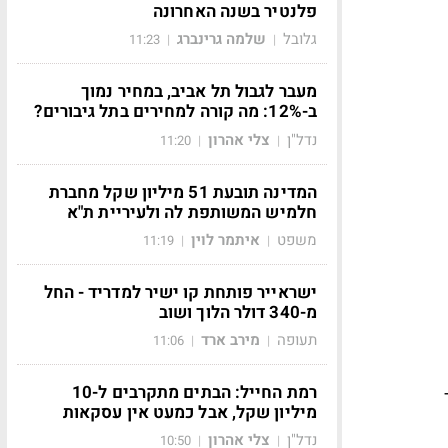
פלנטיר בשנה האחרונה
גלובל
שלמה גרינברג
11:23
|
|
מעבר לגבול תל אביב, במחיר נמוך
ב-12%: מה קורה למחירים בתל גיבורים?
נדל"ן
צלי אהרון
11:20
|
|
המדינה תובעת 51 מיליון שקל מחברת
חלמיש המשותפת לה ולעיריית ת"א
משפט
איתמר לוין
11:19
|
|
ישראייר פותחת קו ישיר למדריד - החל
מ-340 דולר הלוך ושוב
תעופה
מירב ארד
11:06
|
|
רמת החייל: הבתים מתקרבים ל-10
מיליון שקל, אבל כמעט אין עסקאות
נדל"ן
צלי אהרון
10:50
|
|