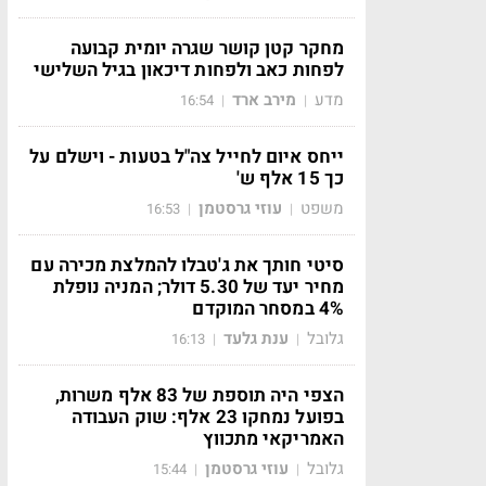
מחקר קטן קושר שגרה יומית קבועה
לפחות כאב ולפחות דיכאון בגיל השלישי
מדע
מירב ארד
16:54
|
|
ייחס איום לחייל צה"ל בטעות - וישלם על
כך 15 אלף ש'
משפט
עוזי גרסטמן
16:53
|
|
סיטי חותך את ג'טבלו להמלצת מכירה עם
מחיר יעד של 5.30 דולר; המניה נופלת
4% במסחר המוקדם
גלובל
ענת גלעד
16:13
|
|
הצפי היה תוספת של 83 אלף משרות,
בפועל נמחקו 23 אלף: שוק העבודה
האמריקאי מתכווץ
גלובל
עוזי גרסטמן
15:44
|
|