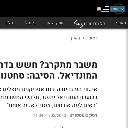
הירשמו
ראשי
שוק ההון
גלובל
נדל"ן
כל הכותרות
ראשי
בארץ
משבר מתקרב? חשש בדרא
המונדיאל. הסיבה: סחטנו
ארגוני העובדים הדרום אפריקנים מנצלים 
כשעשן המונדיאל יתפזר, תלושי המשכורת י
"באים לפה אורחים, אסור לאכזב אותם"
דסק Bizספורט
31/05/2010 14:39
|