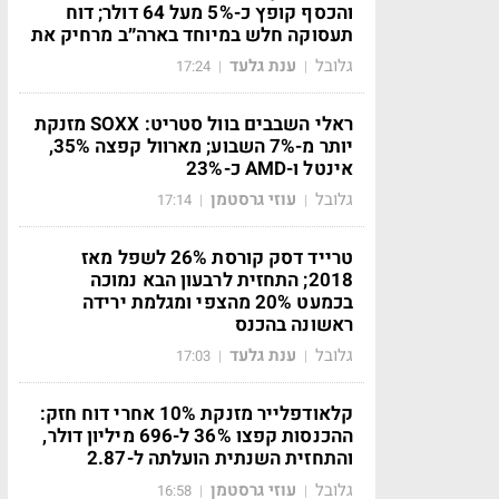
והכסף קופץ כ-5% מעל 64 דולר; דוח
תעסוקה חלש במיוחד בארה״ב מרחיק את
גלובל
ענת גלעד
17:24
|
|
ראלי השבבים בוול סטריט: SOXX מזנקת
יותר מ-7% השבוע; מארוול קפצה 35%,
אינטל ו-AMD כ-23%
גלובל
עוזי גרסטמן
17:14
|
|
טרייד דסק קורסת 26% לשפל מאז
2018; התחזית לרבעון הבא נמוכה
בכמעט 20% מהצפי ומגלמת ירידה
ראשונה בהכנס
גלובל
ענת גלעד
17:03
|
|
קלאודפלייר מזנקת 10% אחרי דוח חזק:
ההכנסות קפצו 36% ל-696 מיליון דולר,
והתחזית השנתית הועלתה ל-2.87
גלובל
עוזי גרסטמן
16:58
|
|