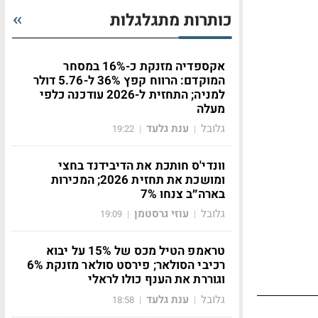
כותרות מתגלגלות
אקספדיה מזנקת כ-16% במסחר
המוקדם: הרווח קפץ 36% ל-5.76 דולר
למניה; התחזית ל-2026 עודכנה כלפי
מעלה
גלובל
ענת גלעד
19:22
|
|
וונדי'ס חותכת את הדיבידנד בחצי
ומושכת את תחזית 2026; המכירות
בארה״ב צנחו 7%
גלובל
עוזי גרסטמן
19:09
|
|
טראמפ הטיל מכס של 15% על יבוא
רכיבי הסולאר; פירסט סולאר מזנקת 6%
וגוררת את הענף כולו לראלי
גלובל
ענת גלעד
18:58
|
|