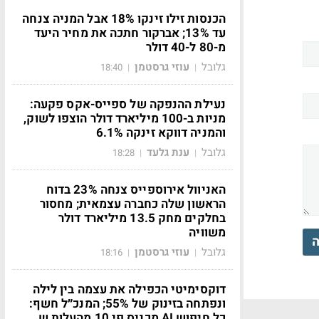
הכנסות זילו זינקו 18% אבל המניה צנחה
עד 13%; אברקור חתכה את מחיר היעד
מ-80 ל-40 דולר
גלובל
עוזי גרסטמן
18:40
|
|
נעילת ההנפקה של ספייס-אקס פקעה:
מניות ב-100 מיליארד דולר הוצפו לשוק,
והמניה דווקא זינקה 6.1%
גלובל
ענת גלעד
18:28
|
|
האניוול אירוספייס צנחה 23% בדוח
הראשון שלה כחברה עצמאית; מחסור
בחלקים מחק 13.5 מיליארד דולר
משוויה
ה
גלובל
עוזי גרסטמן
18:16
|
|
דוקסימיטי הכפילה את עצמה בין לילה
ונפתחה בזינוק של 55%; המנכ״ל חשף:
כל חיפוש AI מכניס פי 10 מהעלות ש