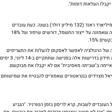
יקבלו העלאות דומות".
הצמיחה בתשלום לעובדים תעלה לטרנסנט כמיליארד ראנד (132 מיליון דולר) בשנה. כעת עובדים
באסקום החזקות (Eskom Holdings), החברה שאמונה על ייצור החשמל, דורשים שיפור של 18%
ם 15%.
ה של הרגולציה לאפשר לאסקום להעלות את התעריפים
ב-25.5% בממוצע לא תיבחן מחדש. הממשלה תידון בדרישות אלה בפגישה שתתקיים ב-14 ליוני, 3 ימים
יימה ב"שביתה מאסיבית" אם לא יקבלו את מבוקשם.
יאל מצוידים בגנראטורים שאמורים להבטיח את שמישותם
 העובדים לשבות, קרא לריסון בזמן הטורניר. "הגביע