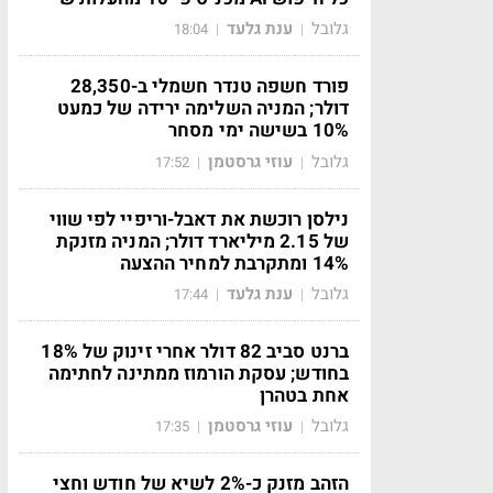
גלובל
ענת גלעד
18:04
|
|
פורד חשפה טנדר חשמלי ב-28,350
דולר; המניה השלימה ירידה של כמעט
10% בשישה ימי מסחר
גלובל
עוזי גרסטמן
17:52
|
|
נילסן רוכשת את דאבל-וריפיי לפי שווי
של 2.15 מיליארד דולר; המניה מזנקת
14% ומתקרבת למחיר ההצעה
גלובל
ענת גלעד
17:44
|
|
ברנט סביב 82 דולר אחרי זינוק של 18%
בחודש; עסקת הורמוז ממתינה לחתימה
אחת בטהרן
גלובל
עוזי גרסטמן
17:35
|
|
הזהב מזנק כ-2% לשיא של חודש וחצי