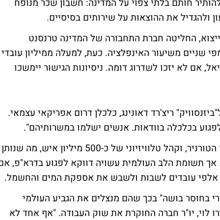
להותיר חותם בלתי צפוי על המדינה: חשבון שכר מנופח
ולהגדיל את ההוצאות על שירותים בסיסיים.
שטירפדה את הייצוא, החליטה חברת התחבורה של המדינה טרנסנט
 להעלות את השכר ב-11%, יותר מפי שניים משיעור האינפלציה. כעת, למעלה ממיליון עובדי
ל, אם לא יזכו לשדרוג דומה. ניסיונות הגישור יימשכו
יזנסוויק" ריצ'רד דאונינג, כלכלן דרום אפריקאי עצמאי.
לפגוע בכלכלה בוודאות. אנשים ישלמו במשרותיהם".
המארגנים חוזים 300,000 מבקרים זרים בזמן הטורניר, וקהל טלוויזיוני של כ-500 מיליון איש, מה שנותן
 אך תשומת הלב העולמית עשויה דווקא לפגוע בדרא"פ, אם
ת אלפי עובדים לשבות ולשבש את אספקת המים והחשמל.
רי בחוסר בושה" בכך שהם מנצלים את הגביע העולמי
ו לוי, יו"ר חברה החוקרת את שוק העבודה. "אף אחד לא