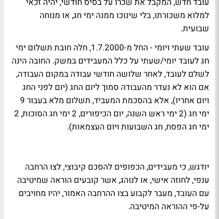
עובד חדש, המקבל את שכרו על בסיס חודשי, יהיה זכאי
למלוא משכורתו, בלי שינוכו ממנה ימי חג, או מנוחה
שבועית.
עובד שעתי ויומי - החל מ-1.7.2000, חלה חובת תשלום ימי
חג לעובד יומי/שעתי על כלל המעבידים במשק. החובה הינה
לשלם לעובד, לאחר שלושה חודשי עבודה במקום העבודה,
אם הוא לא נעדר מהעבודה סמוך ליום החג (יום לפני החג
ויום אחריו), אלא בהסכמת המעביד, תשלום מלא בעבור 9
ימי חג (2 ימי ראש השנה, יום הכיפורים, 2 ימי חג הסוכות, 2
ימי חג הפסח, חג השבועות ויום העצמאות).
יודגש, כי מעבידים, הכפופים להסכם קיבוצי, לצו הרחבה
ענפי, לחוזה אישי, או לנוהג, אשר קובעים הוראה שמיטיבה
עם העובד, מעבר לקבוע בצו ההרחבה האמור, יהיו מחויבים
על-פי ההוראה המיטיבה.