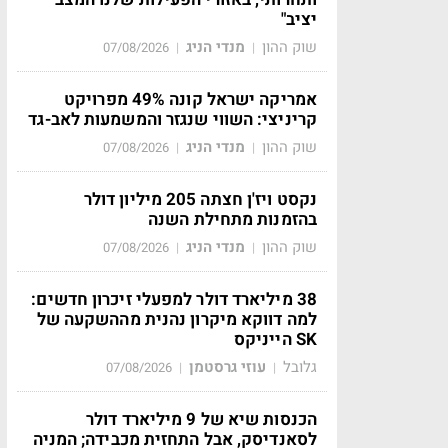
יציב"
שוק ההון
מנדי הניג
07/08/2026
|
|
אמריקה ישראל קונה 49% מפרויקט
קריניצי: השווי שנגזר והמשמעות לאב-גד
שוק ההון
מנדי הניג
07/08/2026
|
|
נקסט ויז'ן חצתה 205 מיליון דולר
בהזמנות מתחילת השנה
שוק ההון
מנדי הניג
07/08/2026
|
|
38 מיליארד דולר למפעלי זיכרון חדשים:
למה דווקא מיקרון נהנית מההשקעה של
SK הייניקס
גלובל
עוזי גרסטמן
07/08/2026
|
|
הכנסות שיא של 9 מיליארד דולר
לסאנדיסק, אבל התחזית מכבידה; המניה