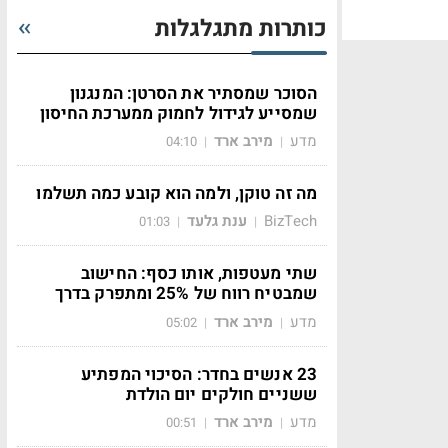
כותרות מתגלגלות
הסוכר שמסתיר את הסרטן: המנגנון
שמסייע לגידול לחמוק ממערכת החיסון
מדע
מירב ארד
04:10
|
|
מה זה טוקן, ולמה הוא קובע כמה תשלמו
BizTech
ענת גלעד
01:03
|
|
שתי מעטפות, אותו כסף: החישוב
שמבטיח רווח של 25% ומתפרק בדרך
מדע
מירב ארד
05:02
|
|
23 אנשים בחדר: הסיכוי המפתיע
ששניים חולקים יום הולדת
מדע
מירב ארד
00:51
|
|