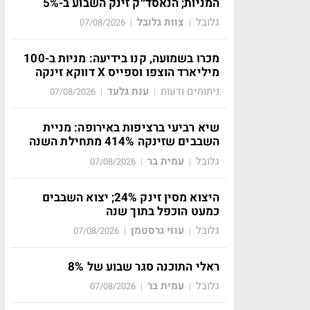
המניות; הנאסד״ק זינק השבוע ב-5%
גלובל
צוות גלובל
07/08/2026
|
|
מכרו בשמועה, קנו בידיעה: מניות ב-100
מיליארד הוצפו וספייס X דווקא זינקה
ניתוחים ודעות
ענת גלעד
07/08/2026
|
|
שיא רביעי ברציפות באירופה: מניית
השבבים שזינקה 414% מתחילת השנה
גלובל
עמית בר
07/08/2026
|
|
היצוא מסין זינק 24%; יצוא השבבים
כמעט הוכפל בתוך שנה
גלובל
עוזי גרסטמן
07/08/2026
|
|
ראלי התוכנה סגר שבוע של 8%
גלובל
עמית בר
07/08/2026
|
|