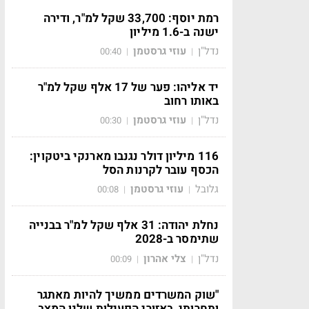
רמת יוסף: 33,700 שקל למ"ר, ודירה
ישנה ב-1.6 מיליון
נדל"ן
עוזי גרסטמן
00:40
|
|
יד אליהו: פער של 17 אלף שקל למ"ר
באותו רחוב
נדל"ן
עוזי גרסטמן
00:30
|
|
116 מיליון דולר נגנבו מארנקי ביטקוין:
הכסף עובר לקרנות הסל
גלובל
עוזי גרסטמן
00:08
|
|
נחלת יהודה: 31 אלף שקל למ"ר בבנייה
שתימסר ב-2028
נדל"ן
צלי אהרון
00:09
|
|
"שוק המשרדים ממשיך להיות מאתגר
ותחרותי, באזורי הפעילות שלנו המצב