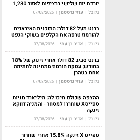
יורדת יום שלישי ברציפות לאזור 1,230
גלובל
עוזי גרסטמן
07/08/2026
|
|
ברנט מעל 82 דולר: התוכנית האיראנית
להורמוז טרפה את הקלפים בשוקי הנפט
גלובל
אדיר בן עמי
07/08/2026
|
|
ברנט סביב 82 דולר אחרי זינוק של 18%
בחודש; עסקת הורמוז ממתינה לחתימה
אחת בטהרן
גלובל
עוזי גרסטמן
07/08/2026
|
|
ההצפה שכולם חיכו לה: מיליארד מניות
ספייסX שוחררו למסחר - והמניה דווקא
זינקה
גלובל
אדיר בן עמי
07/08/2026
|
|
ספייס X זינקה 15.8% אחרי שחרור