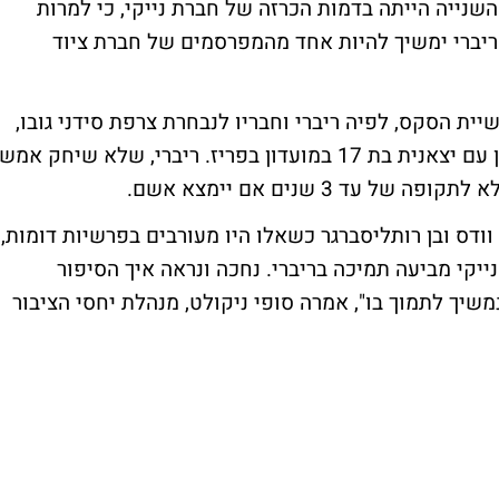
השנייה הייתה בדמות הכרזה של חברת נייקי, כי למרות
ריברי ימשיך להיות אחד מהמפרסמים של חברת ציוד
ת הסקס, לפיה ריברי וחבריו לנבחרת צרפת סידני גובו,
קארים בנזמה וחאטם בן ערפה קיימו יחסי מין עם יצאנית בת 17 במועדון בפריז. ריברי, שלא שיחק אמש
 3 שנים אם יימצא אשם.
ודס ובן רותליסברגר כשאלו היו מעורבים בפרשיות דומות,
יקי מביעה תמיכה בריברי. נחכה ונראה איך הסיפור
משיך לתמוך בו", אמרה סופי ניקולט, מנהלת יחסי הציבור