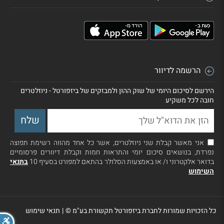
הרשמה לדיוור
הירשם לסיכום היומי של שוק ההון ולמבזקים של ביזפורטל - ניוזלטרים
חובה לכל משקיע
אני מאשר קבלת שני ניוזלטרים, אשר כל אחד מהווה רשימת תפוצה
נפרדת, בנושאים סיכום יומי והתראות חמות וקבלת דיוורים פרסומיים
בדואר אלקטרוני ו/ או באמצעות הסלולר בהתאם למפורט בסעיף 10
בתנאי
השימוש
כל הזכויות שמורות לחברת ביזפורטל תקשורת בע"מ ©
|
תנאי שימוש