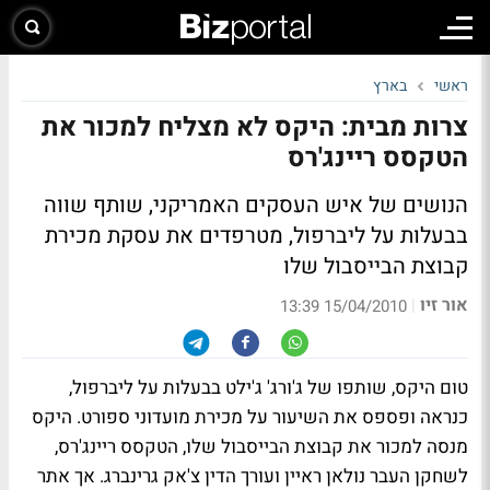
ראשי
בארץ
צרות מבית: היקס לא מצליח למכור את
הטקסס ריינג'רס
הנושים של איש העסקים האמריקני, שותף שווה
בבעלות על ליברפול, מטרפדים את עסקת מכירת
קבוצת הבייסבול שלו
אור זיו
|
15/04/2010 13:39
טום היקס, שותפו של ג'ורג' ג'ילט בבעלות על ליברפול,
כנראה ופספס את השיעור על מכירת מועדוני ספורט. היקס
מנסה למכור את קבוצת הבייסבול שלו, הטקסס ריינג'רס,
לשחקן העבר נולאן ראיין ועורך הדין צ'אק גרינברג. אך אתר