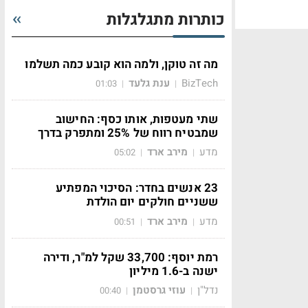
כותרות מתגלגלות
מה זה טוקן, ולמה הוא קובע כמה תשלמו
BizTech
ענת גלעד
01:03
|
|
שתי מעטפות, אותו כסף: החישוב
שמבטיח רווח של 25% ומתפרק בדרך
מדע
מירב ארד
05:02
|
|
23 אנשים בחדר: הסיכוי המפתיע
ששניים חולקים יום הולדת
מדע
מירב ארד
00:51
|
|
רמת יוסף: 33,700 שקל למ"ר, ודירה
ישנה ב-1.6 מיליון
נדל"ן
עוזי גרסטמן
00:40
|
|