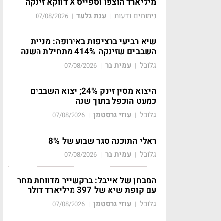
מיליארד הוצפו וספייס X דווקא זינקה
ניתוחים ודעות
ענת גלעד
07/08/2026
|
|
שיא רביעי ברציפות באירופה: מניית
השבבים שזינקה 414% מתחילת השנה
גלובל
עמית בר
07/08/2026
|
|
היצוא מסין זינק 24%; יצוא השבבים
כמעט הוכפל בתוך שנה
גלובל
עוזי גרסטמן
07/08/2026
|
|
ראלי התוכנה סגר שבוע של 8%
גלובל
עמית בר
07/08/2026
|
|
המבחן של אייבל: ברקשייר מדווחת מחר
עם קופת שיא של 397 מיליארד דולר
גלובל
עוזי גרסטמן
07/08/2026
|
|