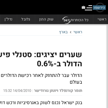
הירשמו
ראשי
שוק ההון
גלובל
נדל"ן
כל הכותרות
ראשי
בארץ
שערים יציגים: סטנלי פי
הדולר ב-0.6%
הדולר עבר להתחזק לאחר רכישת הדולרים 
בעולם
תומר קורנפלד ויונתן גורודישר
14/04/2010 15:32
|
בנק ישראל נכנס לשוק באגרסיביות ורכש דול