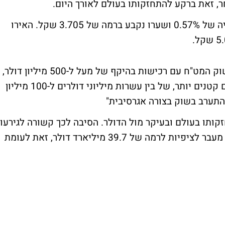
עם קביעת השערים היציגים, הדולר רשם עלייה של 0.57% ושערו נקבע ברמה של 3.705 שקל. האירו
בנק ישראל חזר להתערב בצורה אגרסיבית בשוק המט"ח עם רכישות בהיקף של מעל ל-500 מיליון דולר,
זאת לאחר יומיים בהם ביצע רכישות בהיקפים קטנים יותר, של בין עשרות מיליוני דולרים ל-100 מיליון
התערב בשוק בצורה אגרסיבית"
קותו בעולם ובעיקר מול הדולר. הסיבה לכך קשורה לגירעון
המסחרי של ארה"ב לחודש פברואר שהתרחב מעבר לציפיות לרמה של 39.7 מיליארד דולר, זאת לעומת