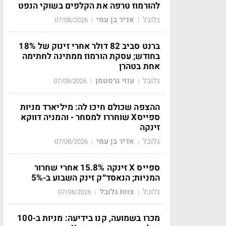
להורמוז טרפה את הקלפים בשוקי הנפט
גלובל
אדיר בן עמי
07/08/2026
|
|
ברנט סביב 82 דולר אחרי זינוק של 18%
בחודש; עסקת הורמוז ממתינה לחתימה
אחת בטהרן
גלובל
עוזי גרסטמן
07/08/2026
|
|
ההצפה שכולם חיכו לה: מיליארד מניות
ספייסX שוחררו למסחר - והמניה דווקא
זינקה
גלובל
אדיר בן עמי
07/08/2026
|
|
ספייס X זינקה 15.8% אחרי שחרור
המניות; הנאסד״ק זינק השבוע ב-5%
גלובל
צוות גלובל
07/08/2026
|
|
מכרו בשמועה, קנו בידיעה: מניות ב-100