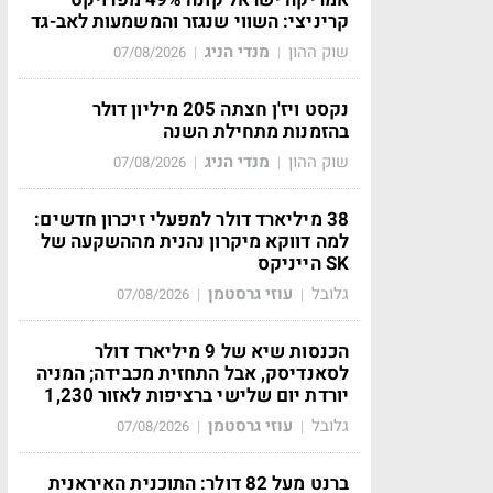
קריניצי: השווי שנגזר והמשמעות לאב-גד
שוק ההון
מנדי הניג
07/08/2026
|
|
נקסט ויז'ן חצתה 205 מיליון דולר
בהזמנות מתחילת השנה
שוק ההון
מנדי הניג
07/08/2026
|
|
38 מיליארד דולר למפעלי זיכרון חדשים:
למה דווקא מיקרון נהנית מההשקעה של
SK הייניקס
גלובל
עוזי גרסטמן
07/08/2026
|
|
הכנסות שיא של 9 מיליארד דולר
לסאנדיסק, אבל התחזית מכבידה; המניה
יורדת יום שלישי ברציפות לאזור 1,230
גלובל
עוזי גרסטמן
07/08/2026
|
|
ברנט מעל 82 דולר: התוכנית האיראנית