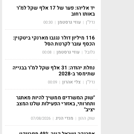
יד אליהו: פער של 17 אלף שקל למ"ר
באותו רחוב
נדל"ן
עוזי גרסטמן
00:30
|
|
116 מיליון דולר נגנבו מארנקי ביטקוין:
הכסף עובר לקרנות הסל
גלובל
עוזי גרסטמן
00:08
|
|
נחלת יהודה: 31 אלף שקל למ"ר בבנייה
שתימסר ב-2028
נדל"ן
צלי אהרון
00:09
|
|
"שוק המשרדים ממשיך להיות מאתגר
ותחרותי, באזורי הפעילות שלנו המצב
יציב"
שוק ההון
מנדי הניג
07/08/2026
|
|
אמריקה ישראל קונה 49% מפרויקט