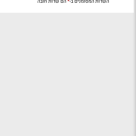
השדות המסומנים ב-
הם שדות חובה
*