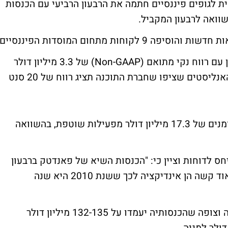
 לגופים פיננסיים חתמה את הרבעון הרביעי עם הכנסות
בשורה התחתונה פאנדטק מסכמת את הרבעון עם רווח נקי מתואם (Non-GAAP) של 3.3 מיליון דולר
שהם 21 סנט למניה. רווח זה גבוה מתחזיות האנליסטים שציפו שחברת התוכנה תציג רווח של 20 סנט
את שנת 2009 חתמה פאנדטק עם תזרים מזומנים של 17.3 מיליון דולר מפעילות שוטפת, בהשוואה
חס לדוחות וציין כי: "הכנסות השיא של פאנדטק ברבעון
הרביעי, בשנה שבה הסביבה הכלכלית היא מאוד קשה הן אינדיקציה לכך ששנת 2010 היא שנה
חברת פאנדטק מספקת תחזיות לשנה הקרובה וצופה שהכנסותיה יעמדו על 132-135 מיליון דולר