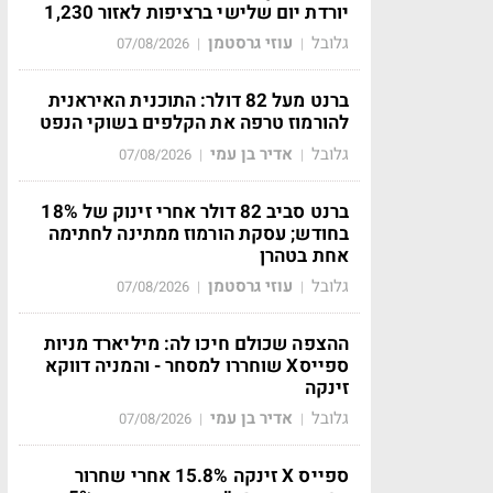
יורדת יום שלישי ברציפות לאזור 1,230
גלובל
עוזי גרסטמן
07/08/2026
|
|
ברנט מעל 82 דולר: התוכנית האיראנית
להורמוז טרפה את הקלפים בשוקי הנפט
גלובל
אדיר בן עמי
07/08/2026
|
|
ברנט סביב 82 דולר אחרי זינוק של 18%
בחודש; עסקת הורמוז ממתינה לחתימה
אחת בטהרן
גלובל
עוזי גרסטמן
07/08/2026
|
|
ההצפה שכולם חיכו לה: מיליארד מניות
ספייסX שוחררו למסחר - והמניה דווקא
זינקה
גלובל
אדיר בן עמי
07/08/2026
|
|
ספייס X זינקה 15.8% אחרי שחרור