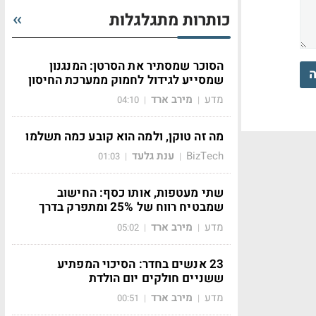
כותרות מתגלגלות
הסוכר שמסתיר את הסרטן: המנגנון
ה
שמסייע לגידול לחמוק ממערכת החיסון
מדע
מירב ארד
04:10
|
|
מה זה טוקן, ולמה הוא קובע כמה תשלמו
BizTech
ענת גלעד
01:03
|
|
שתי מעטפות, אותו כסף: החישוב
שמבטיח רווח של 25% ומתפרק בדרך
מדע
מירב ארד
05:02
|
|
23 אנשים בחדר: הסיכוי המפתיע
ששניים חולקים יום הולדת
מדע
מירב ארד
00:51
|
|