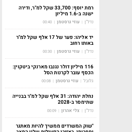
רמת יוסף: 33,700 שקל למ"ר, ודירה
ישנה ב-1.6 מיליון
נדל"ן
עוזי גרסטמן
00:40
|
|
יד אליהו: פער של 17 אלף שקל למ"ר
באותו רחוב
נדל"ן
עוזי גרסטמן
00:30
|
|
116 מיליון דולר נגנבו מארנקי ביטקוין:
הכסף עובר לקרנות הסל
גלובל
עוזי גרסטמן
00:08
|
|
נחלת יהודה: 31 אלף שקל למ"ר בבנייה
שתימסר ב-2028
נדל"ן
צלי אהרון
00:09
|
|
"שוק המשרדים ממשיך להיות מאתגר
ותחרותי, באזורי הפעילות שלנו המצב