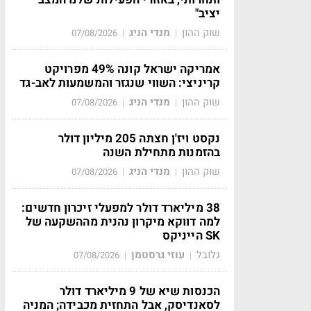
יציב"
שוק ההון
מנדי הניג
07/08/2026
|
|
אמריקה ישראל קונה 49% מפרויקט
קריניצי: השווי שנגזר והמשמעות לאב-גד
שוק ההון
מנדי הניג
07/08/2026
|
|
נקסט ויז'ן חצתה 205 מיליון דולר
בהזמנות מתחילת השנה
שוק ההון
מנדי הניג
07/08/2026
|
|
38 מיליארד דולר למפעלי זיכרון חדשים:
למה דווקא מיקרון נהנית מההשקעה של
SK הייניקס
גלובל
עוזי גרסטמן
07/08/2026
|
|
הכנסות שיא של 9 מיליארד דולר
לסאנדיסק, אבל התחזית מכבידה; המניה