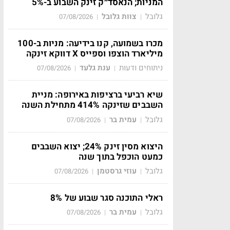
המניות; הנאסד״ק זינק השבוע ב-5%
גלובל
צוות גלובל
07/08/2026
|
|
מכרו בשמועה, קנו בידיעה: מניות ב-100
מיליארד הוצפו וספייס X דווקא זינקה
ניתוחים ודעות
ענת גלעד
07/08/2026
|
|
שיא רביעי ברציפות באירופה: מניית
השבבים שזינקה 414% מתחילת השנה
גלובל
עמית בר
07/08/2026
|
|
היצוא מסין זינק 24%; יצוא השבבים
כמעט הוכפל בתוך שנה
גלובל
עוזי גרסטמן
07/08/2026
|
|
ראלי התוכנה סגר שבוע של 8%
גלובל
עמית בר
07/08/2026
|
|