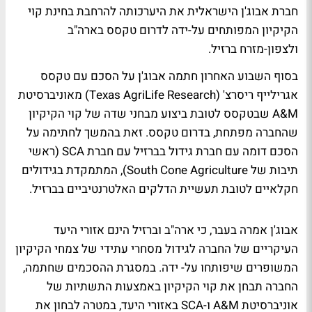
חברת אבוג'ן הישראלית את היערכותה להרחבת בחינת קוי
הקיקיון המפותחים על-ידה לדרום טקסס בארה"ב
ולצפון-מזרח ברזיל.
בסוף השבוע האחרון חתמה אבוג'ן על הסכם עם טקסס
אגרילייף ריסרצ' (Texas AgriLife Research) מאוניברסיטת
A&M שבטקסס לטובת ביצוע מבחני שדה של קוי הקיקיון
שהחברה מפתחת, בדרום טקסס. זאת בהמשך לחתימה על
הסכם דומה עם חברת גידול בברזיל עם חברת SCA (ראשי
תיבות של South Cone Agriculture), המתמקדת בגידולים
חקלאיים לטובת תעשיית הדלקים האלטרנטיביים בברזיל.
אבוג'ן אמרה בעבר, כי ארה"ב וברזיל הינם אזורי היעד
העיקריים של החברה לגידול מסחרי עתידי של צמחי הקיקיון
המשופרים שיפותחו על- ידה. במסגרת ההסכמים שחתמה,
החברה תבחן את קוי הקיקיון באמצעות התשתיות של
אוניברסיטת A&M ו-SCA באזורי היעד, במטרה לבחון את