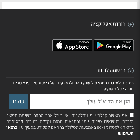
הורדת אפליקציה
הרשמה לדיוור
הירשם לסיכום היומי של שוק ההון ולמבזקים של ביזפורטל - ניוזלטרים
חובה לכל משקיע
אני מאשר קבלת שני ניוזלטרים, אשר כל אחד מהווה רשימת תפוצה
נפרדת, בנושאים סיכום יומי והתראות חמות וקבלת דיוורים פרסומיים
בדואר אלקטרוני ו/ או באמצעות הסלולר בהתאם למפורט בסעיף 10
בתנאי
השימוש