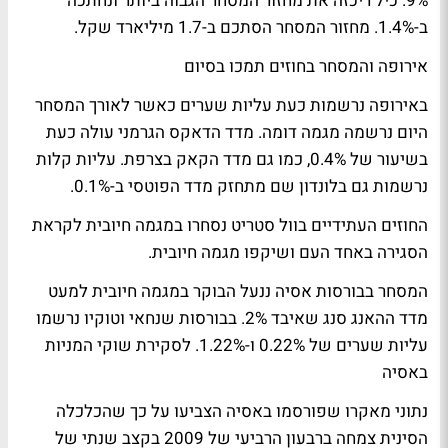
9%. כיל ריכזה את מחזור המסחר הגבוה ביותר ונחתכה
ב-1.4%. מחזור המסחר הסתכם ב-1.7 מיליארד שקל.
אירופה והמסחר בחוזים תמכו בסיום
באירופה נרשמות כעת עליות שערים כאשר לאורך המסחר
היום נרשמה מגמה דומה. מדד הדאקס הגרמני עולה כעת
בשיעור של 0.4%, כמו גם מדד הקאק בצרפת. עליות קלות
נרשמות גם בלונדון שם מתחזק מדד הפוטסי ב-0.1%.
החוזים העתידיים בוול סטריט נסחרו במגמה חיובית לקראת
הסגירה באחד העם ושיקפו מגמה חיובית.
המסחר בבורסות אסיה ננעל הבוקר במגמה חיובית למעט
מדד ההאנג סנג שאיבד 2%. בבורסות שנחאי וטוקיו נרשמו
עליות שערים של 0.22% ו-1.22%.
לסקירת שוקי המניות
באסיה
נתוני מאקרו שפורסמו באסיה הצביעו על כך שהכלכלה
הסינית צמחה ברבעון הרביעי של 2009 בקצב שנתי של