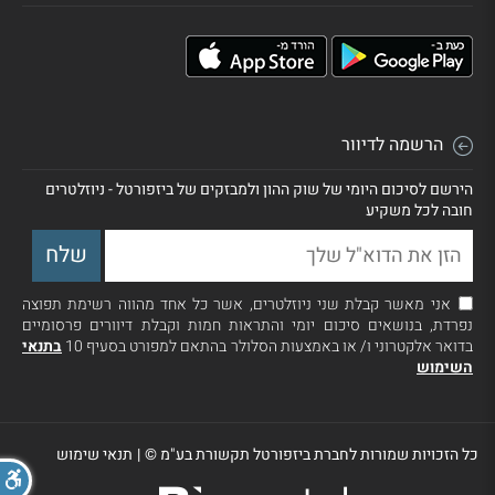
הרשמה לדיוור
הירשם לסיכום היומי של שוק ההון ולמבזקים של ביזפורטל - ניוזלטרים
חובה לכל משקיע
אני מאשר קבלת שני ניוזלטרים, אשר כל אחד מהווה רשימת תפוצה
נפרדת, בנושאים סיכום יומי והתראות חמות וקבלת דיוורים פרסומיים
בדואר אלקטרוני ו/ או באמצעות הסלולר בהתאם למפורט בסעיף 10
בתנאי
השימוש
כל הזכויות שמורות לחברת ביזפורטל תקשורת בע"מ ©
|
תנאי שימוש