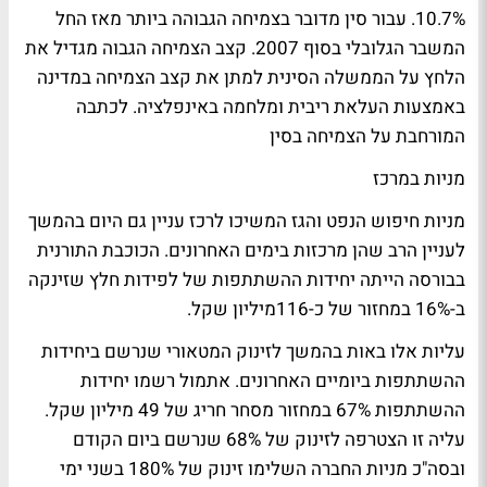
10.7%. עבור סין מדובר בצמיחה הגבוהה ביותר מאז החל
המשבר הגלובלי בסוף 2007. קצב הצמיחה הגבוה מגדיל את
הלחץ על הממשלה הסינית למתן את קצב הצמיחה במדינה
באמצעות העלאת ריבית ומלחמה באינפלציה.
לכתבה
המורחבת על הצמיחה בסין
מניות במרכז
מניות חיפוש הנפט והגז המשיכו לרכז עניין גם היום בהמשך
לעניין הרב שהן מרכזות בימים האחרונים. הכוכבת התורנית
בבורסה הייתה יחידות ההשתתפות של לפידות חלץ שזינקה
ב-16% במחזור של כ-116מיליון שקל.
עליות אלו באות בהמשך לזינוק המטאורי שנרשם ביחידות
ההשתתפות ביומיים האחרונים. אתמול רשמו יחידות
ההשתתפות 67% במחזור מסחר חריג של 49 מיליון שקל.
עליה זו הצטרפה לזינוק של 68% שנרשם ביום הקודם
ובסה"כ מניות החברה השלימו זינוק של 180% בשני ימי