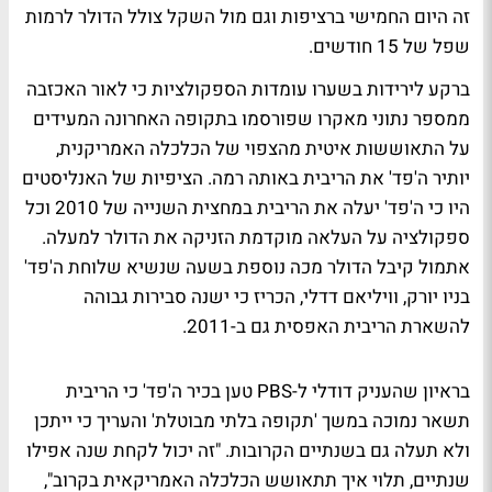
זה היום החמישי ברציפות וגם מול השקל צולל הדולר לרמות
שפל של 15 חודשים.
ברקע לירידות בשערו עומדות הספקולציות כי לאור האכזבה
ממספר נתוני מאקרו שפורסמו בתקופה האחרונה המעידים
על התאוששות איטית מהצפוי של הכלכלה האמריקנית,
יותיר ה'פד' את הריבית באותה רמה. הציפיות של האנליסטים
היו כי ה'פד' יעלה את הריבית במחצית השנייה של 2010 וכל
ספקולציה על העלאה מוקדמת הזניקה את הדולר למעלה.
אתמול קיבל הדולר מכה נוספת בשעה שנשיא שלוחת ה'פד'
בניו יורק, וויליאם דדלי, הכריז כי ישנה סבירות גבוהה
להשארת הריבית האפסית גם ב-2011.
בראיון שהעניק דודלי ל-PBS טען בכיר ה'פד' כי הריבית
תשאר נמוכה במשך 'תקופה בלתי מבוטלת' והעריך כי ייתכן
ולא תעלה גם בשנתיים הקרובות. "זה יכול לקחת שנה אפילו
שנתיים, תלוי איך תתאושש הכלכלה האמריקאית בקרוב",