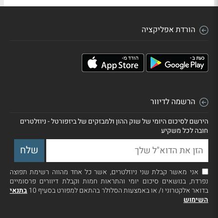
הורדת אפליקציה
הרשמה לדיוור
הירשם לסיכום היומי של שוק ההון ולמבזקים של ביזפורטל - ניוזלטרים
חובה לכל משקיע
אני מאשר קבלת שני ניוזלטרים, אשר כל אחד מהווה רשימת תפוצה
נפרדת, בנושאים סיכום יומי והתראות חמות וקבלת דיוורים פרסומיים
בדואר אלקטרוני ו/ או באמצעות הסלולר בהתאם למפורט בסעיף 10
בתנאי
השימוש