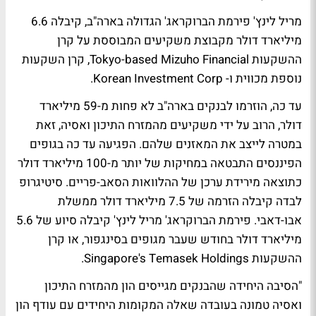
מריל לינץ' פירמת הברוקראג' הגדולה בארה"ב, קיבלה 6.6
מיליארד דולר מקבוצת משקיעים המבוססת על קרן
ההשקעות Tokyo-based Mizuho Financial, קרן השקעות
נוספת מכווית ו- Korean Investment Corp.
עד כה, הוזרמו לבנקים בארה"ב לא פחות מ-59 מיליארד
דולר, הרוב על ידי משקיעים מהמזרח התיכון ואסיה, זאת
במטרה לייצב את המאזנים שלהם. הפגיעה עד כה בגופים
הפיננסים התבטאה במחיקות של יותר מ-100 מיליארד דולר
כתוצאה מירידת ערכן של ההלוואות הסאב-פריים. סיטיגרופ
לבדה קיבלה הזרמה של 7.5 מיליארד דולר ממשלת
אבו-דאבי. פירמת הברוקראג' מריל לינץ' קיבלה סיוע של 5.6
מיליארד דולר בחודש שעבר מגופים בסינגפור, או קרן
ההשקעות Singapore's Temasek Holdings.
"הסיבה היחידה שהבנקים מגייסים הון מהמזרח התיכון
ואסיה טמונה בעובדה שאלה המקומות היחידים עם עודף הון