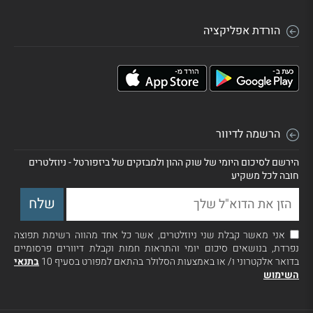
הורדת אפליקציה
הרשמה לדיוור
הירשם לסיכום היומי של שוק ההון ולמבזקים של ביזפורטל - ניוזלטרים
חובה לכל משקיע
אני מאשר קבלת שני ניוזלטרים, אשר כל אחד מהווה רשימת תפוצה
נפרדת, בנושאים סיכום יומי והתראות חמות וקבלת דיוורים פרסומיים
בדואר אלקטרוני ו/ או באמצעות הסלולר בהתאם למפורט בסעיף 10
בתנאי
השימוש