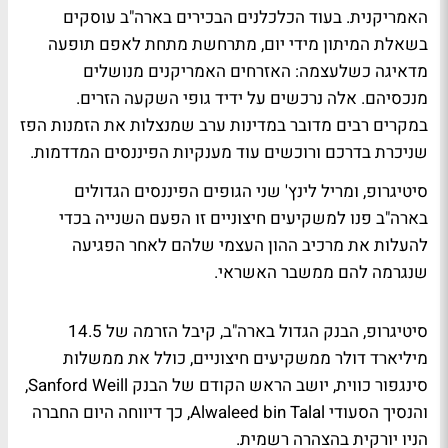
האמריקנית. בעוד הכלכלנים הבכירים בארה"ב עוסקים
בשאלת המיתון מידי יום, מתרחשת מתחת לאפם תופעה
מדאיגה כשלעצמה: האזרחים האמריקנים מנושלים
מנכסיהם. אלה נרכשים על ידיד גופי השקעה הזרים.
במקרים רבים מדובר במדינות ערב שמנצלות את הזמנות הפז
שניכרת בדרכם ורוכשים עוד מענקיות הפיננסים המדדמות.
סיטיגרופ, ומריל לינץ' שני הגופים הפיננסים הגדולים
בארה"ב פנו למשקיעים חיצוניים זו הפעם השנייה בכדי
להעלות את מרכיב ההון העצמי שלהם לאחר הפגיעה
שנגרמה להם ממשבר האשראי.
סיטיגרופ, הבנק הגדול בארה"ב, קיבל הזרמה של 14.5
מיליארד דולר ממשקיעים חיצוניים, כולל את ממשלות
סינגפור כווית, יושב הראש הקודם של הבנק Sanford Weill,
והנסיך הסעודי Alwaleed bin Talal, כך דיווחה היום החברה
הניו יורקית בהצהרה רשמית.