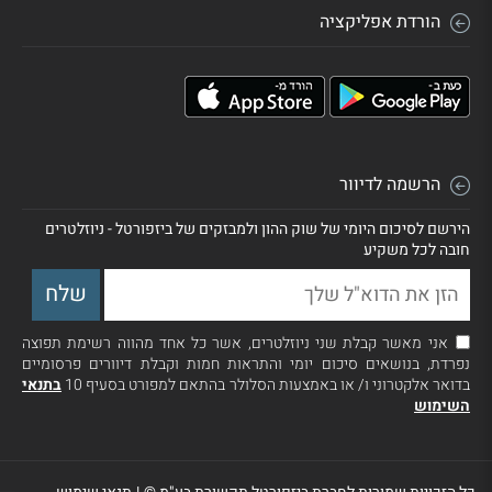
הורדת אפליקציה
הרשמה לדיוור
הירשם לסיכום היומי של שוק ההון ולמבזקים של ביזפורטל - ניוזלטרים
חובה לכל משקיע
אני מאשר קבלת שני ניוזלטרים, אשר כל אחד מהווה רשימת תפוצה
נפרדת, בנושאים סיכום יומי והתראות חמות וקבלת דיוורים פרסומיים
בדואר אלקטרוני ו/ או באמצעות הסלולר בהתאם למפורט בסעיף 10
בתנאי
השימוש