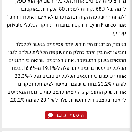
מדד ציפיות הפרטים אודות הכלכלה רשם אף הוא שפל,
לרמה של 68.7 נקודות לעומת 80 הנקודות באוקטובר.
"למרות ההשקפה הקודרת, הצרכנים לא איבדו את רוח החג, "
אמר Lynn Franco, דירקטור בחברת המחקר הכלכלי private
group.
כאמור, הצרכנים היו חודש יותר פסימיים באשר לכלכלה
והביעו זאת בין היתר כחלק מההשקפה הכללית שלהם לגבי
התנאים בשוק התעסוקה. אחוז הצרכנים שרואה כי התנאים
הכלכליים יעשו גרועים יותר עלה ל-19.1% מ-16.6%, בעוד
אחוז הטוענים כי התנאים הכלכליים טובים נפל ל-22.3%
לעומת 23.2% בחודש שעבר. באשר לציפיות הנסקרים
אודות שוק התעסוקה, התוצאות מצביעות כי נתח המאמינים
להאטה בקצב גידול המשרות עלה ל-23.1% לעומת 20.2%.
הוספת תגובה