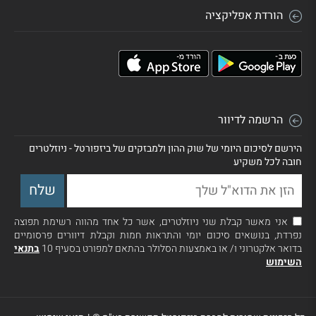
הורדת אפליקציה
הרשמה לדיוור
הירשם לסיכום היומי של שוק ההון ולמבזקים של ביזפורטל - ניוזלטרים
חובה לכל משקיע
אני מאשר קבלת שני ניוזלטרים, אשר כל אחד מהווה רשימת תפוצה
נפרדת, בנושאים סיכום יומי והתראות חמות וקבלת דיוורים פרסומיים
בדואר אלקטרוני ו/ או באמצעות הסלולר בהתאם למפורט בסעיף 10
בתנאי
השימוש