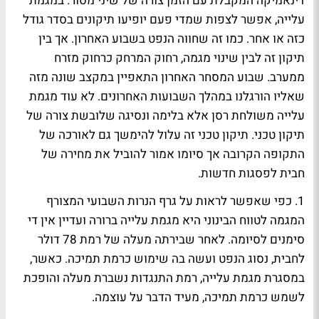
דינאמיקה המקבלת עם הזמן צורה של שיני מסור. במגמת
עלייה, אפשר לצפות שמדי פעם יופיעו תיקונים בסדר גודל
כזה או אחר. כמו זה שחווה הנפט בשבוע האחרון. אך בין
תיקון זה לבין שינוי מגמה, רחוק המרחק כרחוק מזרח
ממערב. שבוע המסחר האחרון התאפיין במקצב שונה מזה
שאליו הורגלנו במהלך השבועות האחרונים. לא עוד מגמת
עלייה משולחת רסן אלא בלימה ונסיגה שלובשת צורה של
תיקון טכני. תיקון טכני זה עלול להימשך גם לאורכה של
התקופה הקרובה אך סיומו אמור להוביל את מחירה של
חבית לפסגות חדשות.
1. כפי שאפשר לראות על גרף הנרות השבועי המצורף
המגמה לטווח הבינוני היא מגמת עלייה ברורה ועדיין אין די
סימנים לסיומה. לאחר שבירתה מעלה של רמת 78 דולר
לחבית, נסוג הנפט ועשה בה שימוש כרמת תמיכה. כאשר,
במסגרת מגמת עלייה, רמת התנגדות נשברת מעלה והופכת
לשמש כרמת תמיכה, מעיד הדבר על עוצמה.