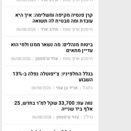
קרן פנסיה מקיפה ומשלימה: איך היא
עובדת ומה מבטיח לה תשואה
חיסכון ארוך טווח
מירב ארד
06/08/2026
|
|
ביטוח מנהלים: מה נשאר ממנו ולמי הוא
עדיין מתאים
חיסכון ארוך טווח
עוזי גרסטמן
06/08/2026
|
|
בגלל החלפיניו: צ׳יפוטלה נפלה ב-13%
השבוע
גלובל
אדיר בן עמי
06/08/2026
|
|
נווה עוז: 33,700 שקל למ"ר בחדש, 25
אלף ביד שנייה
נדל"ן
עוזי גרסטמן
06/08/2026
|
|