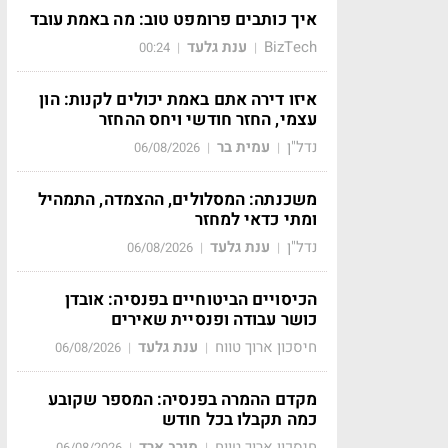
איך כותבים פרומפט טוב: מה באמת עובד
BizTech
ענת גלעד
00:24
|
|
איזו דירה אתם באמת יכולים לקנות: הון
עצמי, החזר חודשי ויחס ההחזר
נדל"ן
עמית בר
06/08/2026
|
|
משכנתה: המסלולים, ההצמדה, התמהיל
ומתי כדאי למחזר
נדל"ן
ענת גלעד
06/08/2026
|
|
הכיסויים הביטוחיים בפנסיה: אובדן
כושר עבודה ופנסיית שאירים
חיסכון ארוך טווח
ענת גלעד
06/08/2026
|
|
מקדם ההמרה בפנסיה: המספר שקובע
כמה תקבלו בכל חודש
חיסכון ארוך טווח
מירב ארד
06/08/2026
|
|