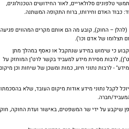
שי טלפונים סלולאריים, לאור החידושים הטכנולוגים,
ד: כבוד האדם וחירותו, ברוח התקופה המשתנה.
סעיף 2 לחוק הגנת הפרטיות, התשמ"א-1981 (להלן – החוק), קובע מה הם אותם מקרים המהווים פגיעה
ם תצלומו של אדם וכו').
קבוע כי שימוש במידע שנתקבל או נאסף במהלך מתן
 רט"ן), לרבות מסירת מידע למעביד בקשר לרט"ן המוחזק על
"מידע" - לרבות נתוני חיוג, כמות ומשכן של שיחות וכן מיקום
וכל לקבל נתוני מידע אודות מיקום העובד, שלא בהסכמתו,
המעביד/חברה.
פן שיקבע על ידי שר המשפטים, באישור ועדת החוקה, חוק