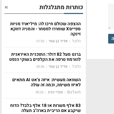
כותרות מתגלגלות
ההצפה שכולם חיכו לה: מיליארד מניות
ספייסX שוחררו למסחר - והמניה דווקא
זינקה
ה
גלובל
אדיר בן עמי
01:00
|
|
ברנט מעל 82 דולר: התוכנית האיראנית
להורמוז טרפה את הקלפים בשוקי הנפט
גלובל
אדיר בן עמי
00:36
|
|
השוואה מעשית: איזה צ'אט AI מתאים
לאיזו משימה, וכמה זה עולה
BizTech
מנדי הניג
00:35
|
|
83 אלף משרות או 18 אלף בלבד? הדוח
שיקבע אם הריבית בארה"ב תעלה