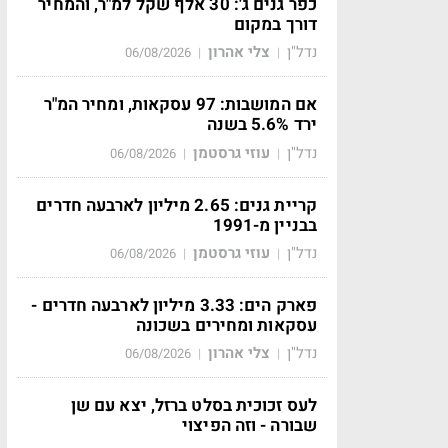
כפר גנים ג': 30 אלף שקל למ"ר, והמחיר
דורך במקום
נדל"ן
צלי אהרון
06/08/2026
|
|
אם המושבות: 97 עסקאות, ומחיר המ"ר
ירד 5.6% בשנה
נדל"ן
עוזי גרסטמן
06/08/2026
|
|
קריית גנים: 2.65 מיליון לארבעה חדרים
בבניין מ-1991
נדל"ן
עוזי גרסטמן
06/08/2026
|
|
פארק הים: 3.33 מיליון לארבעה חדרים -
עסקאות ומחירים בשכונה
נדל"ן
צלי אהרון
06/08/2026
|
|
לעס זכוכית בסלט ברזל, יצא עם שן
שבורה - וזה הפיצוי