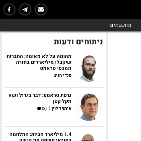
מחשבונים
ניתוחים ודעות
מהומה על לא מאומה: החברות
שיקבלו מיליארדים בחזרה
ממכסי טראמפ
מנדי הניג
גרסת טראמפ: דבר בגדול ושא
מקל קטן
|
איתמר לוין
(3)
1.4 מיליארד חביות: המלחמה
באיראן חשפה את הנשק