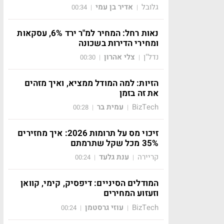
גלובל
אדיר בן עמי
00:34
|
|
נאות רחל: המחיר למ"ר ירד 6%, עסקאות
ומחירי הדירות בשכונה
נדל"ן
צלי אהרון
00:30
|
|
הזיות: למה המודל ממציא, ואיך מזהים
את זה בזמן
BizTech
עמית בר
00:28
|
|
זיכוי מס על תרומות 2026: איך מחזירים
35% מכל שקל שתרמתם
קריירה
ענת גלעד
00:24
|
|
המודלים הסיניים: דיפסיק, קימי, קוואן
וזעזוע המחירים
BizTech
עוזי גרסטמן
00:24
|
|