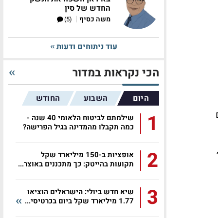
החדש של סין
|
משה כסיף
(5)
עוד ניתוחים ודעות
הכי נקראות במדור
היום
השבוע
החודש
1
שילמתם לביטוח הלאומי 40 שנה -
כמה תקבלו מהמדינה בגיל הפרישה?
2
אופציות ב-150 מיליארד שקל
תקועות בהייטק: כך מתכננים באוצר...
3
שיא חדש ביולי: הישראלים הוציאו
1.77 מיליארד שקל ביום בכרטיסי...