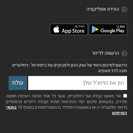
הורדת אפליקציה
הרשמה לדיוור
הירשם לסיכום היומי של שוק ההון ולמבזקים של ביזפורטל - ניוזלטרים
חובה לכל משקיע
אני מאשר קבלת שני ניוזלטרים, אשר כל אחד מהווה רשימת תפוצה
נפרדת, בנושאים סיכום יומי והתראות חמות וקבלת דיוורים פרסומיים
בדואר אלקטרוני ו/ או באמצעות הסלולר בהתאם למפורט בסעיף 10
בתנאי
השימוש