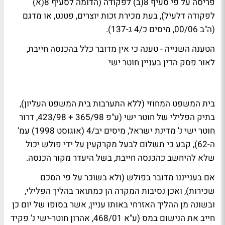
פריסה על פי סעיף 8(ב) לפקודה (הדומה לסעיף 8(א)
לפקודה דלעיל), בעת מכירת זכות יוצרים, פטנט, או מדגם
(ה"ב 00/06, מיסים כ/4 ג-137).
הטענה השנייה - טענה כי אין מדובר כלל בהכנסה חייבת,
לאור פסק הדין בעניין חוטר ישי
בית המשפט המחוזי (ללא התערבות בית המשפט העליון),
בתיק הפלילי של חוטר ישי (ע"פ 365/98 + 423/98, דרור
חוטר ישי נ' מדינת ישראל, מיסים יב/4 (אוגוסט 1998) עמ'
ה-62), קבע כי תשלום לבעל מקרקעין על ידי פולש יכול
שלא להיחשב כהכנסה חייבת, בשל היעדר מקור הכנסה.
אם בענייננו מדובר בפולש (ולא בשוכר על פי הסכם
שכירות), ואכן נסיבות המקרה הן כמתואר בהליך הפלילי,
ובשונה מן ההליך האזרחי באותו עניין, אשר בסופו של יום כן
חייב את הנישום במס (ע"א 468/01, אהרון חוטר-ישי נ' פקיד