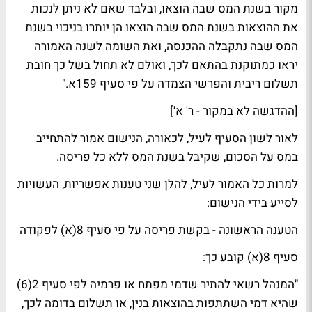
מקור בשנת המס שבה הוצאו, ובלבד שאם לא ניתן לנכות
את ההוצאות בשנת המס שבה הוצאו הן יותרו בניכוי בשנת
המס שבה נתקבלה ההכנסה, ואת השומה לשנה האמורה
יראו כמתוקנת בהתאם לכך, ואולם לא תחול בשל כך חובת
תשלום ריבית והפרשי הצמדה על פי סעיף 159א."
[ההדגשה לא במקור - ר' א']
לאור לשון הסעיף לעיל, לכאורה, הנישום אמור להתחייב
במס על הסכום, שקיבל בשנת המס ללא כל פריסה.
למרות כל האמור לעיל, להלן שני טענות אפשריות, העשויות
לסייע בידי הנישום:
הטענה הראשונה - בקשת פריסה על פי סעיף 8(א) לפקודה
סעיף 8(א) קובע כך:
"המנהל רשאי להתיר שדמי מפתח או פרמיה לפי סעיף 2(6)
שהיא דמי השתתפות בהוצאות בנין, או תשלום בדומה לכך,