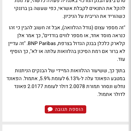
טרם ביצע הבנק המרכזי באנגליה פעולה כלשהי, על מנת
להקל את התנאים לקבלת אשראי, כפי שעשה בן ברננקי
כשהוריד את הריבית על הניכיון.
"זה מספר עצום (גודל ההלוואה), אבל זה חשוב להבין כי זהו
כנראה מוסד אחד, או מספר לווים בודדים", כך אמר אלן
קלארק כלכלן בבנק הגדול בצרפת, BNP Paribas. "זה עדיין
לא ברור אם רמת הסיכון בהלוואות עלתה או לא", כך הוסיף
עוד.
בתוך כך, ששיעור ההלוואות המיידי של הבנקים הניתנות
במטבע הפאונד עלה ל-6.13% לעומת 5.9%, אתמול. הפאונד
נחלש ונסחר תמורת 2.0078 דולר לעומת 2.0177 פאונד
לדולר אתמול.
הוספת תגובה