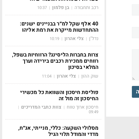
רכב ותחבורה
בן פלמון
10:37
|
|
40 אלף שקל למ״ר בבניינים ישנים:
ההתחדשות מייקרת את רמת אליהו
נדל"ן
צלי אהרון
10:19
|
|
צרות בחברות הליסינג? הרווחיות בשפל,
רווחים ממכירת רכבים בירידה וערך
המלאי בסיכון
שוק ההון
צלי אהרון
11:04
|
|
ה
פוליסת חיסכון והשוואת כל מכשירי
החיסכון זה מול זה
חיסכון ארוך טווח
צוות כתבי המדריכים
|
|
09:49
מסלולי השקעה: כללי, מנייתי, אג״ח,
מדדי והמודל תלוי הגיל