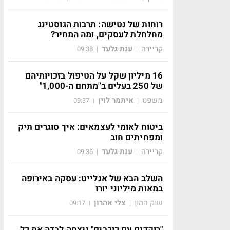
רוחות של נטישה: תרבות הגוסטינג
מחלחלת לעסקים, ומה המחיר?
קריירה
ענת גלעד
09:38
|
|
16 מיליון שקל על הטיפול בזכויותיהם
של 250 בעלים ב"מתחם ה-1,000"
משפט
איתמר לוין
09:37
|
|
ביטוח לאומי לעצמאים: איך סוגרים תיק
ומפחיתים חוב
קריירה
ענת גלעד
09:36
|
|
השלב הבא של אנלייט: עסקה באירופה
במאות מיליוני יורו
שוק ההון
צלי אהרון
09:17
|
|
"רוקדים עם כוכבים" ניצחה לבדה את כל