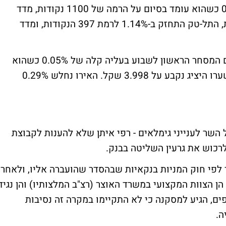
כאמור, מדד המעו"ף נחלש בשיעור של 0.06% כשהוא עומד בסיום על הרמה של 1100 נקודות, מדד
ת"א-100 הוסיף 0.01% לרמת 1,087 הנקודות, התל-טק התחזק ב-1.14% לרמת 397 הנקודות, ומדד
בזירת המט"ח: המטבע האמריקני פתח את יום המסחר הראשון לשבוע בעליה קלה של 0.05% כשהוא
עדיין לא מצליח לחצות את רף ה-4 שקלים ושערו היציג נקבע על 3.998 שקל. האירו נחלש 0.29%
 השר לענייני גימלאים - רפי איתן שלא להענות לקבוצת
רכוש את גרעין השליטה בבנק.
 לפי חוק המניות בנקאיות שבהסדר שהועברה אליו, ולאחר
ן הצוות המקצועי במשרד האוצר (רצ"ב המלצותיו) והן נגיד
ים, הגיע למסקנה כי לא התקיימו במקרה זה נסיבות
ה.