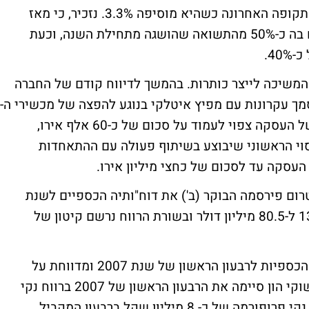
אפריקה תיקנה מעט את מהלך הירידות של התקופה האחרונה כשהיא מוסיפה 3.3%. נזכיר, כי מאז
הנפקת חברת הבת ברוסיה, מחקה למשקיעים בה כ-50% מהתשואה שהושגה מתחילת השנה, וכעת
4.
 המשיכה לייצר כותרות. בהמשך לדיווח קודם של החברה
ך עקרונות עם מפיץ איטלקי בנוגע להפצה של מכשירי ה-
bst ואלקטרודות מתכלות. היקפה הראשוני של העסקה צפוי לעמוד על סכום של כ-60 אלף אירו,
וי הראשוני שיבוצע בשיתוף פעולה עם ההתאחדות
עסקה עד לסכום של כחצי מיליון אירו.
טרום פירסמה הבוקר (ב') את דוח"ותיה הכספיים לשנת
2007. בשורת המכירות נרשם גידול של 13.4% ל-80.5 מיליון דולר ובשורת הרווח נרשם קיטון של
חברת לידר שוקי הון מפרסמת את תוצאותיה הכספיות לרבעון הראשון של שנת 2007 ומדווחת על
המשך מגמת הצמיחה בכל הפרמטרים. לידר שוקי הון סיימה את הרבעון הראשון של 2007 ברווח נקי
פרופורמה של כ- 20 מיליון שקל לעומת רווח נקי פרופורמה של כ- 8 מיליון שקל ברבעון המקביל