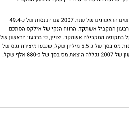
חברת אילקס מדיקל סיימה את שלושת החודשים הראשונים של שנת 2007 עם הכנסות של כ-49.4
ה לכ-52.3 מיליון שקל ברבעון המקביל אשתקד. הרווח הנקי של אילקס הסתכם
שקל, לעומת כ-10.7 מיליון שקל בתקופה המקבילה אשתקד. יצויין, כי ברבעון הראשון של
שנת 2006 נכללו בדו"חותיה של אילקס הכנסות מס בסך של כ-5.5 מיליון שקל, שנבעו מיצירת נכס של
88 אלף שקל.