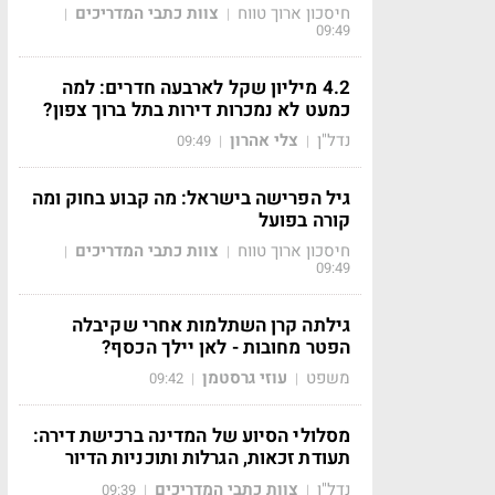
חיסכון ארוך טווח
צוות כתבי המדריכים
|
|
09:49
4.2 מיליון שקל לארבעה חדרים: למה
כמעט לא נמכרות דירות בתל ברוך צפון?
נדל"ן
צלי אהרון
09:49
|
|
גיל הפרישה בישראל: מה קבוע בחוק ומה
קורה בפועל
חיסכון ארוך טווח
צוות כתבי המדריכים
|
|
09:49
גילתה קרן השתלמות אחרי שקיבלה
הפטר מחובות - לאן יילך הכסף?
משפט
עוזי גרסטמן
09:42
|
|
מסלולי הסיוע של המדינה ברכישת דירה:
תעודת זכאות, הגרלות ותוכניות הדיור
נדל"ן
צוות כתבי המדריכים
09:39
|
|