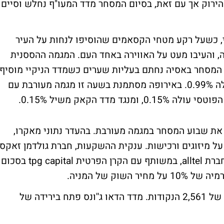
רוק אך עם זאת, בסיום המסחר מדד המעו"ף נחלש וסיים
, כשעל רקע מטחי הקסאמים שהוסיפו לנחות על העיר
ה, והעיבו מעט על האווירה באחד העם. המגמה ההססנית
 המסחר באסיה נחתם בעליות שערים כשמדד הניקיי מוסיף
0.9%, מדד שנחאי הוסיף 1.04%, והקוספי עלה 0.99%. באירופה מסתמנת בשעה זו מגמה מעורבת עם
את שבוע המסחר במגמה מעורבת. בהעדר נתוני מאקרו,
ל מיזוגים ורכישות. ענקית ההשקעות, חברת גולדמן זאקס,
הודיעה היום, כי תרכוש את ענקית הטלקום, חברת alltel, במשותף עם הקרן הפרטית tpg capital בסכום
מדד הנאסד"ק פתח בעלייה של 0.11% לרמה של 2,561 הנקודות. מדד הדאו ג''ונס פתח בירידה של