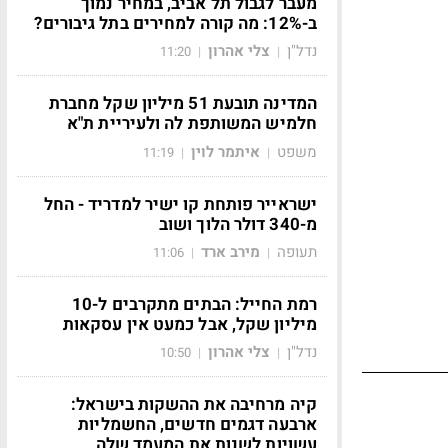
מעבר לגבול תל אביב, במחיר נמוך
ב-12%: מה קורה למחירים בתל גיבורים?
נדל"ן
צלי אהרון
11:20
|
|
המדינה תובעת 51 מיליון שקל מחברת
חלמיש המשותפת לה ולעיריית ת"א
משפט
איתמר לוין
11:19
|
|
ישראייר פותחת קו ישיר למדריד - החל
מ-340 דולר הלוך ושוב
תעופה
מירב ארד
11:06
|
|
רמת החייל: הבתים מתקרבים ל-10
מיליון שקל, אבל כמעט אין עסקאות
נדל"ן
צלי אהרון
10:50
|
|
קיה מרחיבה את ההשקות בישראל:
ארבעה דגמים חדשים, החשמליות
עשויות לשנות את המעמד שלה