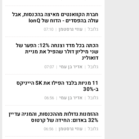
חברת הקוואנטים מאיצה בהכנסות, אבל
עולה בהפסדים - הדוח של IonQ
גלובל
עוזי גרסטמן
07:10
|
|
הכתה בכל מדד וצנחה 12%: הפער של
שני מיליון דולר שהפיל את מניית
דואולינ
גלובל
אדיר בן עמי
07:07
|
|
11 מניות בלבד הפילו את SK הייניקס
ב-30%
גלובל
אדיר בן עמי
06:56
|
|
ההזמנות גדולות מההכנסות, והמניה עדיין
32% באדום: החידה של קרטוס
גלובל
עוזי גרסטמן
06:56
|
|