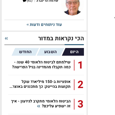
|
שלמה גרינברג
(62)
י
עוד ניתוחים ודעות
הכי נקראות במדור
היום
השבוע
החודש
1
שילמתם לביטוח הלאומי 40 שנה -
כמה תקבלו מהמדינה בגיל הפרישה?
2
אופציות ב-150 מיליארד שקל
תקועות בהייטק: כך מתכננים באוצר...
3
הביטוח הלאומי מתקרב לגירעון - איך
זה ישפיע עליכם?