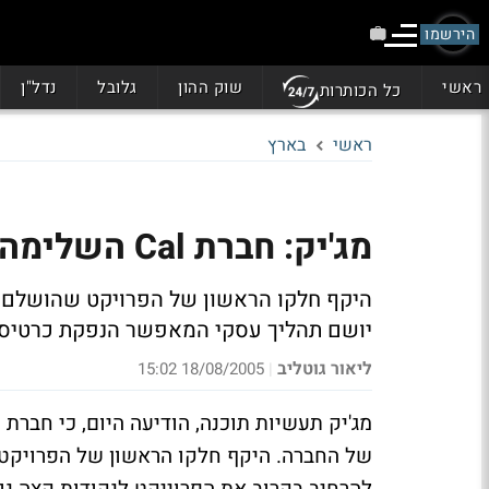
הירשמו
ראשי
שוק ההון
גלובל
נדל"ן
כל הכותרות
ראשי
בארץ
מג'יק: חברת Cal השלימה את הטמעת פלטפורמת iBOLT
יושם תהליך עסקי המאפשר הנפקת כרטיסי אשראי Online ברשתות ה
ליאור גוטליב
18/08/2005 15:02
|