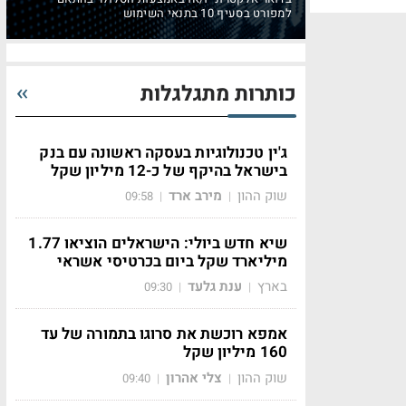
למפורט בסעיף 10 בתנאי השימוש
כותרות מתגלגלות
ג'ין טכנולוגיות בעסקה ראשונה עם בנק
בישראל בהיקף של כ-12 מיליון שקל
שוק ההון
מירב ארד
09:58
|
|
שיא חדש ביולי: הישראלים הוציאו 1.77
מיליארד שקל ביום בכרטיסי אשראי
בארץ
ענת גלעד
09:30
|
|
אמפא רוכשת את סרוגו בתמורה של עד
160 מיליון שקל
שוק ההון
צלי אהרון
09:40
|
|