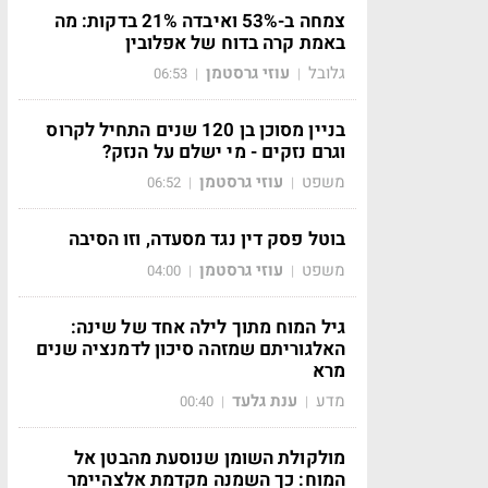
צמחה ב-53% ואיבדה 21% בדקות: מה
באמת קרה בדוח של אפלובין
גלובל
עוזי גרסטמן
06:53
|
|
בניין מסוכן בן 120 שנים התחיל לקרוס
וגרם נזקים - מי ישלם על הנזק?
משפט
עוזי גרסטמן
06:52
|
|
בוטל פסק דין נגד מסעדה, וזו הסיבה
משפט
עוזי גרסטמן
04:00
|
|
גיל המוח מתוך לילה אחד של שינה:
האלגוריתם שמזהה סיכון לדמנציה שנים
מרא
מדע
ענת גלעד
00:40
|
|
מולקולת השומן שנוסעת מהבטן אל
המוח: כך השמנה מקדמת אלצהיימר