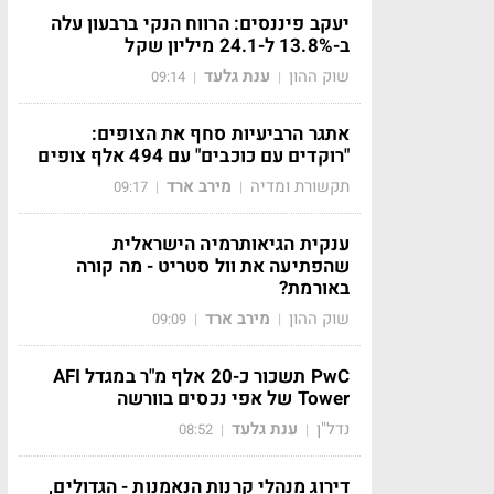
יעקב פיננסים: הרווח הנקי ברבעון עלה
ב-13.8% ל-24.1 מיליון שקל
שוק ההון
ענת גלעד
09:14
|
|
אתגר הרביעיות סחף את הצופים:
"רוקדים עם כוכבים" עם 494 אלף צופים
תקשורת ומדיה
מירב ארד
09:17
|
|
ענקית הגיאותרמיה הישראלית
שהפתיעה את וול סטריט - מה קורה
באורמת?
שוק ההון
מירב ארד
09:09
|
|
PwC תשכור כ-20 אלף מ"ר במגדל AFI
Tower של אפי נכסים בוורשה
נדל"ן
ענת גלעד
08:52
|
|
דירוג מנהלי קרנות הנאמנות - הגדולים,