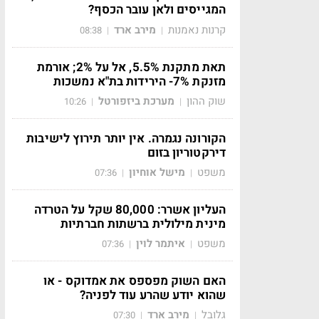
המגייסים ולאן עובר הכסף?
קרנות נאמנות
מירב ארד
08:38
|
|
תאת מתקנת 5.5%, אל על 2%; אורמת
מזנקת 7%- הירידות בת"א נמשכות
שוק ההון
מערכת ביזפורטל
10:26
|
|
הקורונה נגמרה. אין יותר תירוץ לישיבות
דירקטוריון בזום
משפט
מישל אוחיון
07:36
|
|
העליון אשרר: 80,000 שקל על הטרדה
מינית מילולית ברשתות חברתיות
משפט
איתמר לוין
07:36
|
|
האם השוק מפספס את אמדוקס - או
שהוא יודע שהרע עוד לפניה?
גלובל
מירב ארד
07:30
|
|